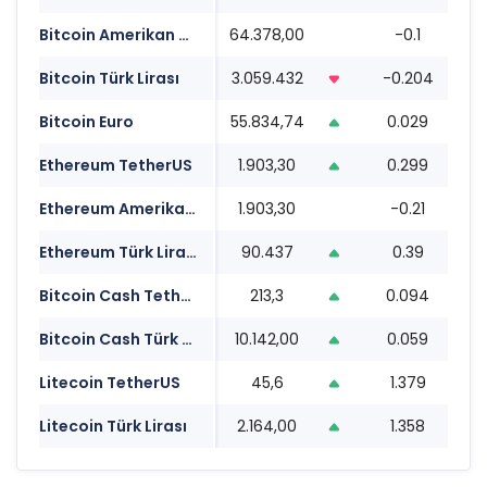
Bitcoin Amerikan Doları
64.378,00
-0.1
0
Bitcoin Türk Lirası
3.059.432
-0.204
0
Bitcoin Euro
55.834,74
0.029
0
Ethereum TetherUS
1.903,30
0.299
0
Ethereum Amerikan Doları
1.903,30
-0.21
0
Ethereum Türk Lirası
90.437
0.39
0
Bitcoin Cash TetherUS
213,3
0.094
0
Bitcoin Cash Türk Lirası
10.142,00
0.059
0
Litecoin TetherUS
45,6
1.379
0
Litecoin Türk Lirası
2.164,00
1.358
0