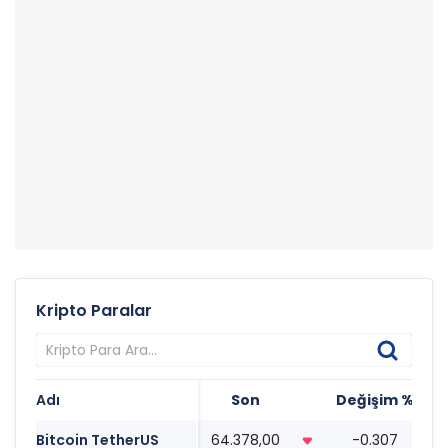
Kripto Paralar
Adı
Son
Değişim %
T
Bitcoin TetherUS
64.378,00
-0.307
0