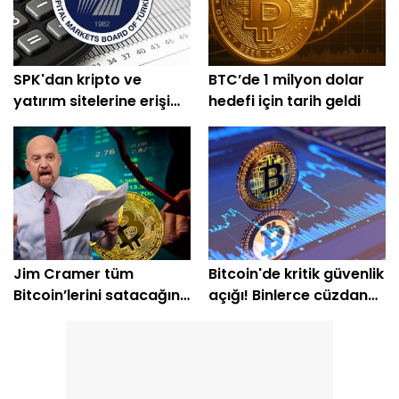
SPK'dan kripto ve
BTC’de 1 milyon dolar
yatırım sitelerine erişim
hedefi için tarih geldi
engeli
Jim Cramer tüm
Bitcoin'de kritik güvenlik
Bitcoin’lerini satacağını
açığı! Binlerce cüzdan
açıkladı
etkilendi