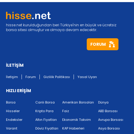
hisse.net kurulduğundan beri Türkiye'nin en büyük ve ücretsiz
borsa sitesi olmuştur ve olmaya devam edecektir.
FORUM
İLETİŞİM
İletişim
Forum
Gizlilik Politikası
Yasal Uyarı
HIZLI ERİŞİM
Borsa
Canlı Borsa
Amerikan Borsaları
Dünya
Hisseler
Kripto Para
Faiz
ABD Borsası
Endeksler
Altın Fiyatları
Ekonomik Takvim
Avrupa Borsası
Varant
Döviz Fiyatları
KAP Haberleri
Asya Borsası