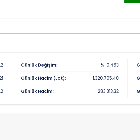
22
Günlük Değişim:
%-0.463
G
21
Günlük Hacim (Lot):
1.320.705,40
G
22
Günlük Hacim:
283.313,32
G