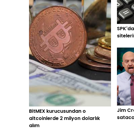
SPK'da
siteler
Jim Cr
BitMEX kurucusundan o
sataca
altcoinlerde 2 milyon dolarlık
alım