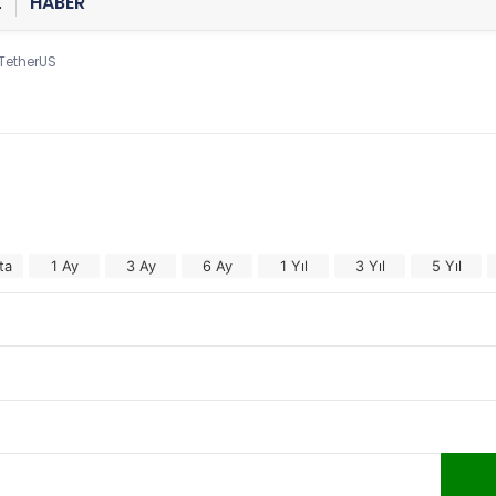
Z
HABER
 TetherUS
ta
1 Ay
3 Ay
6 Ay
1 Yıl
3 Yıl
5 Yıl