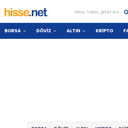
BORSA
DÖVİZ
ALTIN
KRİPTO
F