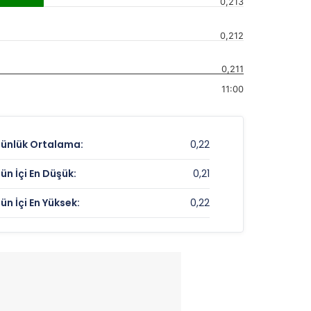
0,213
0,212
0,211
11:00
ünlük Ortalama:
0,22
ün İçi En Düşük:
0,21
ün İçi En Yüksek:
0,22