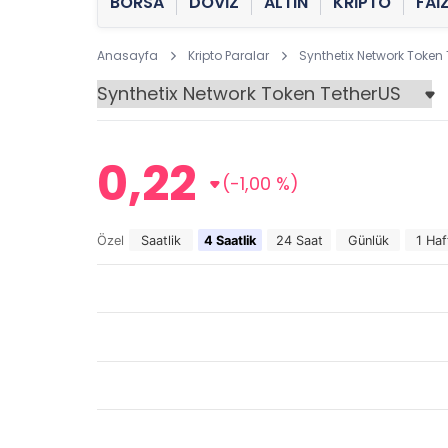
BORSA
DÖVİZ
ALTIN
KRİPTO
FAİ
Anasayfa
Kripto Paralar
Synthetix Network Token
0,22
(-1,00 %)
Özel
Saatlik
4 Saatlik
24 Saat
Günlük
1 Haf