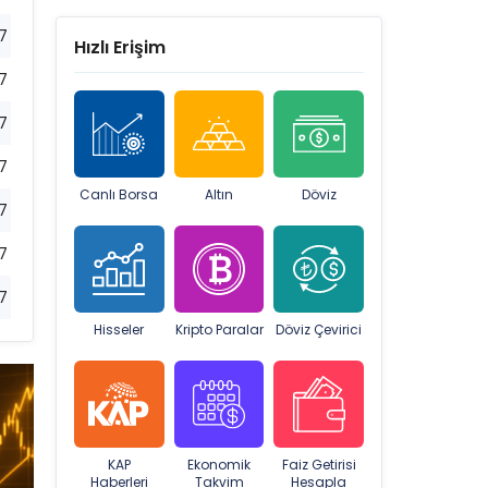
7
Hızlı Erişim
7
7
7
Canlı Borsa
Altın
Döviz
7
7
7
Hisseler
Kripto Paralar
Döviz Çevirici
KAP
Ekonomik
Faiz Getirisi
Haberleri
Takvim
Hesapla