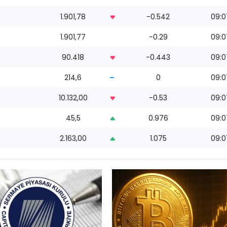
1.901,78
-0.542
09:0
1.901,77
-0.29
09:0
90.418
-0.443
09:0
214,6
0
09:0
10.132,00
-0.53
09:0
45,5
0.976
09:0
2.163,00
1.075
09:0