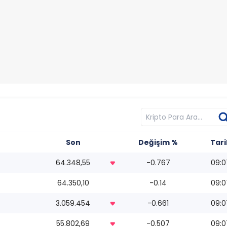
Son
Değişim %
Tari
64.348,55
-0.767
09:0
64.350,10
-0.14
09:0
3.059.454
-0.661
09:0
55.802,69
-0.507
09:0