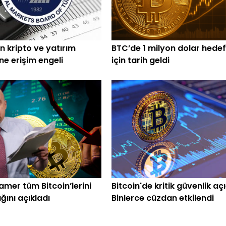
n kripto ve yatırım
BTC’de 1 milyon dolar hedef
ine erişim engeli
için tarih geldi
amer tüm Bitcoin’lerini
Bitcoin'de kritik güvenlik açı
ğını açıkladı
Binlerce cüzdan etkilendi