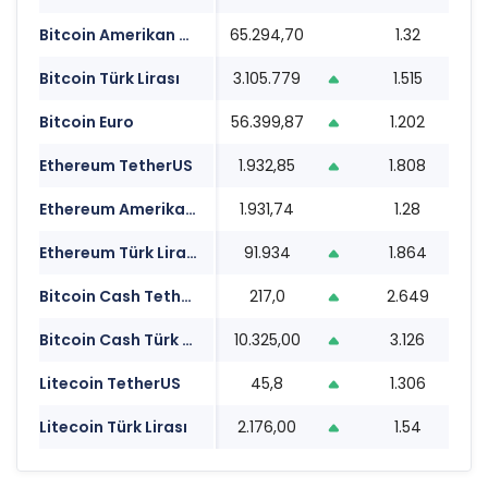
Bitcoin Amerikan Doları
65.294,70
1.32
1
Bitcoin Türk Lirası
3.105.779
1.515
1
Bitcoin Euro
56.399,87
1.202
1
Ethereum TetherUS
1.932,85
1.808
1
Ethereum Amerikan Doları
1.931,74
1.28
1
Ethereum Türk Lirası
91.934
1.864
1
Bitcoin Cash TetherUS
217,0
2.649
1
Bitcoin Cash Türk Lirası
10.325,00
3.126
1
Litecoin TetherUS
45,8
1.306
1
Litecoin Türk Lirası
2.176,00
1.54
1