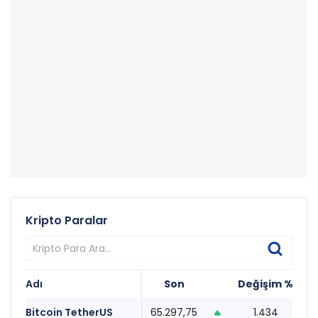
Kripto Paralar
Adı
Son
Değişim %
T
Bitcoin TetherUS
65.297,75
1.434
1