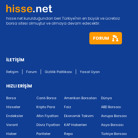
hisse.net kurulduğundan beri Türkiye'nin en büyük ve ücretsiz
borsa sitesi olmuştur ve olmaya devam edecektir.
FORUM
İLETİŞİM
İletişim
Forum
Gizlilik Politikası
Yasal Uyarı
HIZLI ERİŞİM
Borsa
Canlı Borsa
Amerikan Borsaları
Dünya
Hisseler
Kripto Para
Faiz
ABD Borsası
Endeksler
Altın Fiyatları
Ekonomik Takvim
Avrupa Borsası
Varant
Döviz Fiyatları
KAP Haberleri
Asya Borsası
Haber
Pariteler
Repo
Türkiye Borsası