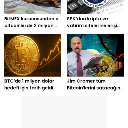
BitMEX kurucusundan o
SPK'dan kripto ve
altcoinlerde 2 milyon
yatırım sitelerine erişim
dolarlık alım
engeli
BTC’de 1 milyon dolar
Jim Cramer tüm
hedefi için tarih geldi
Bitcoin’lerini satacağını
açıkladı