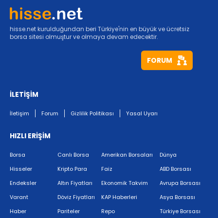
hisse.net kurulduğundan beri Türkiye'nin en büyük ve ücretsiz
borsa sitesi olmuştur ve olmaya devam edecektir.
FORUM
İLETİŞİM
İletişim
Forum
Gizlilik Politikası
Yasal Uyarı
HIZLI ERİŞİM
Borsa
Canlı Borsa
Amerikan Borsaları
Dünya
Hisseler
Kripto Para
Faiz
ABD Borsası
Endeksler
Altın Fiyatları
Ekonomik Takvim
Avrupa Borsası
Varant
Döviz Fiyatları
KAP Haberleri
Asya Borsası
Haber
Pariteler
Repo
Türkiye Borsası