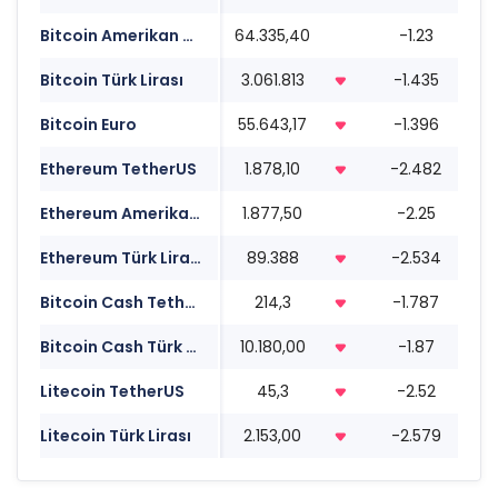
Bitcoin Amerikan Doları
64.335,40
-1.23
1
Bitcoin Türk Lirası
3.061.813
-1.435
1
Bitcoin Euro
55.643,17
-1.396
1
Ethereum TetherUS
1.878,10
-2.482
1
Ethereum Amerikan Doları
1.877,50
-2.25
1
Ethereum Türk Lirası
89.388
-2.534
1
Bitcoin Cash TetherUS
214,3
-1.787
1
Bitcoin Cash Türk Lirası
10.180,00
-1.87
1
Litecoin TetherUS
45,3
-2.52
1
Litecoin Türk Lirası
2.153,00
-2.579
1