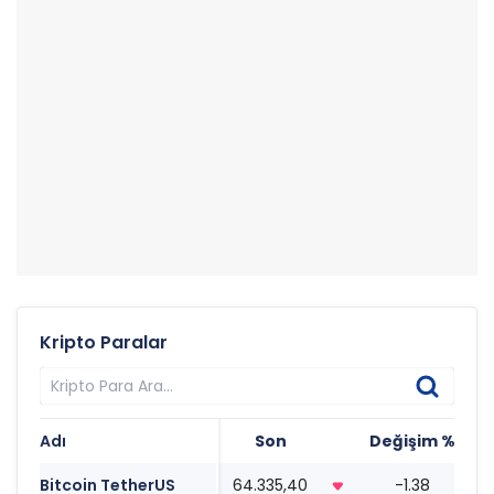
Kripto Paralar
Adı
Son
Değişim %
T
Bitcoin TetherUS
64.335,40
-1.38
1