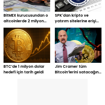
BitMEX kurucusundan o
SPK'dan kripto ve
altcoinlerde 2 milyon
yatırım sitelerine erişim
dolarlık alım
engeli
BTC’de 1 milyon dolar
Jim Cramer tüm
hedefi için tarih geldi
Bitcoin’lerini satacağını
açıkladı