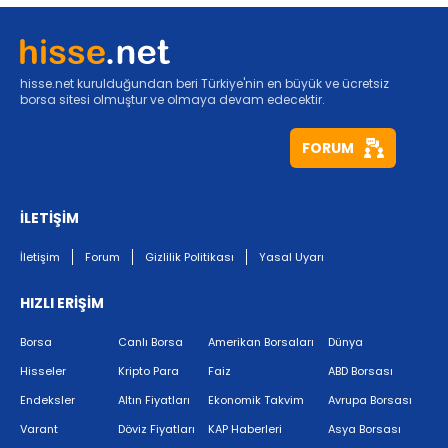
hisse.net kurulduğundan beri Türkiye'nin en büyük ve ücretsiz
borsa sitesi olmuştur ve olmaya devam edecektir.
FORUM
İLETİŞİM
İletişim
Forum
Gizlilik Politikası
Yasal Uyarı
HIZLI ERİŞİM
Borsa
Canlı Borsa
Amerikan Borsaları
Dünya
Hisseler
Kripto Para
Faiz
ABD Borsası
Endeksler
Altın Fiyatları
Ekonomik Takvim
Avrupa Borsası
Varant
Döviz Fiyatları
KAP Haberleri
Asya Borsası