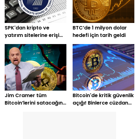
SPK'dan kripto ve
BTC’de 1 milyon dolar
yatırım sitelerine erişim
hedefi için tarih geldi
engeli
Jim Cramer tüm
Bitcoin'de kritik güvenlik
Bitcoin’lerini satacağını
açığı! Binlerce cüzdan
açıkladı
etkilendi