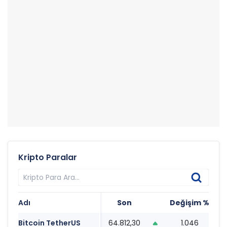
Kripto Paralar
Adı
Son
Değişim %
T
Bitcoin TetherUS
64.812,30
1.046
1