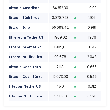
Bitcoin Amerikan Doları
64.812,30
-0.03
1
Bitcoin Türk Lirası
3.078.723
1.106
1
Bitcoin Euro
56.099,42
0.981
1
Ethereum TetherUS
1.909,02
1.976
1
Ethereum Amerikan Doları
1.909,01
-0.42
1
Ethereum Türk Lirası
90.678
2.048
1
Bitcoin Cash TetherUS
211,8
0.665
1
Bitcoin Cash Türk Lirası
10.073,00
0.549
1
Litecoin TetherUS
45,0
0.312
1
Litecoin Türk Lirası
2.138,00
0.328
1