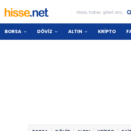
BORSA
DÖVİZ
ALTIN
KRİPTO
F