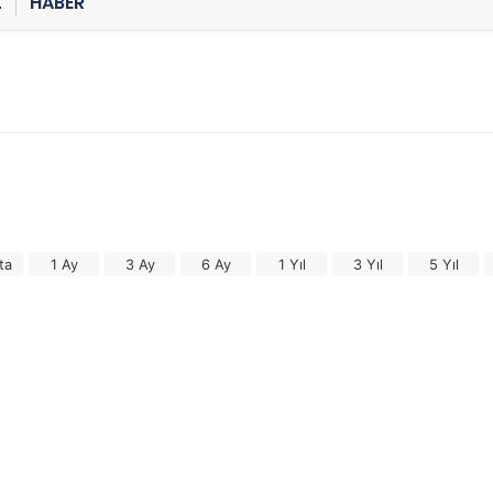
Z
HABER
ta
1 Ay
3 Ay
6 Ay
1 Yıl
3 Yıl
5 Yıl