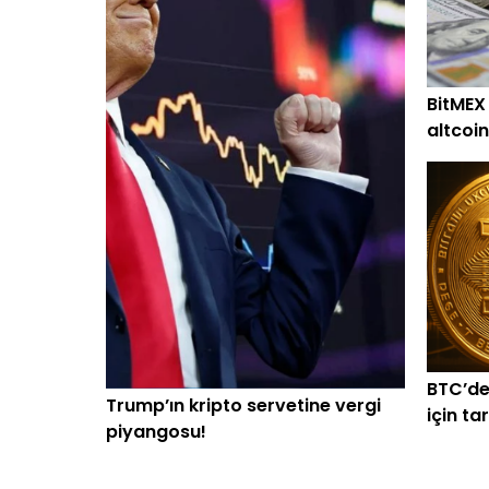
BitMEX
altcoin
alım
BTC’de
Trump’ın kripto servetine vergi
için ta
piyangosu!