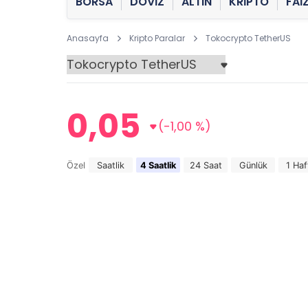
BORSA
DÖVİZ
ALTIN
KRİPTO
FAİ
Anasayfa
Kripto Paralar
Tokocrypto TetherUS
0,05
(-1,00 %)
Özel
Saatlik
4 Saatlik
24 Saat
Günlük
1 Haf