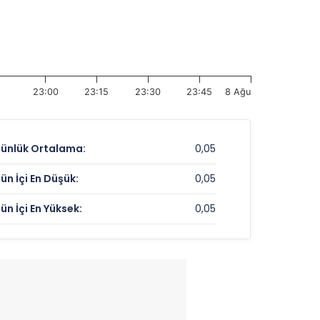
23:00
23:15
23:30
23:45
8 Ağu
ünlük Ortalama:
0,05
ün İçi En Düşük:
0,05
ün İçi En Yüksek:
0,05