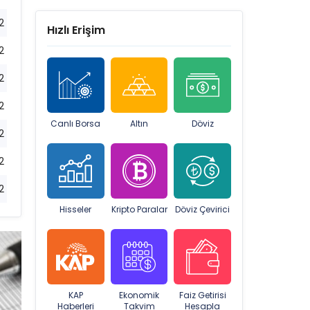
2
Hızlı Erişim
2
2
2
Canlı Borsa
Altın
Döviz
2
2
2
Hisseler
Kripto Paralar
Döviz Çevirici
KAP
Ekonomik
Faiz Getirisi
Haberleri
Takvim
Hesapla