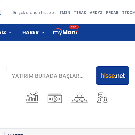
En çok aranan hisseler:
TMSN
TTRAK
ARDYZ
PRKAB
TTKO
AİZ
HABER