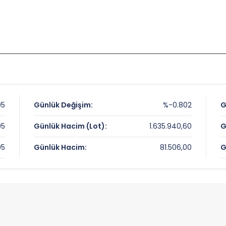
05
Günlük Değişim:
%-0.802
G
05
Günlük Hacim (Lot):
1.635.940,60
G
05
Günlük Hacim:
81.506,00
G