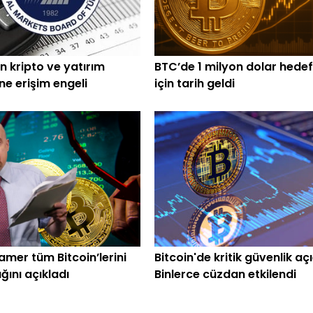
n kripto ve yatırım
BTC’de 1 milyon dolar hedef
ine erişim engeli
için tarih geldi
amer tüm Bitcoin’lerini
Bitcoin'de kritik güvenlik açı
ğını açıkladı
Binlerce cüzdan etkilendi