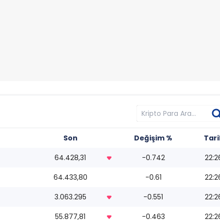
Son
Değişim %
Tari
64.428,31
-0.742
22:2
64.433,80
-0.61
22:2
3.063.295
-0.551
22:2
55.877,81
-0.463
22:2