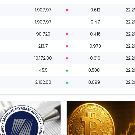
1.907,97
-0.612
22:2
1.907,97
-0.47
22:2
90.720
-0.416
22:2
213,7
-0.973
22:2
10.172,00
-0.616
22:2
45,5
0.508
22:2
2.162,00
0.699
22:2