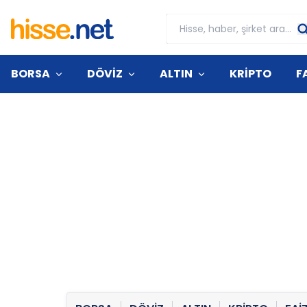
BORSA
DÖVİZ
ALTIN
KRİPTO
F