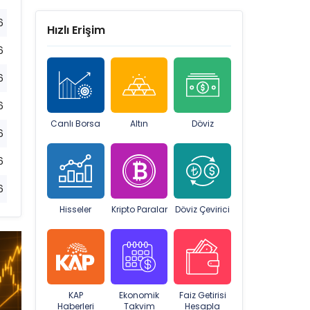
6
Hızlı Erişim
6
6
6
Canlı Borsa
Altın
Döviz
6
6
6
Hisseler
Kripto Paralar
Döviz Çevirici
KAP
Ekonomik
Faiz Getirisi
Haberleri
Takvim
Hesapla