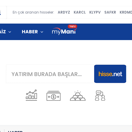
En çok aranan hisseler:
ARDYZ
KARCL
KLYPV
SAFKR
KRDM
AİZ
HABER