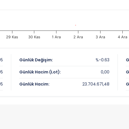
29 Kas
30 Kas
1 Ara
2 Ara
3 Ara
4 Ara
05
Günlük Değişim:
%-0.63
G
05
Günlük Hacim (Lot):
0,00
G
05
Günlük Hacim:
23.704.671,48
G