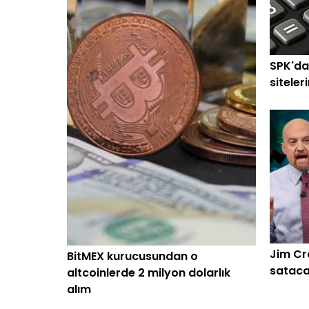
SPK'da
siteler
Jim Cr
BitMEX kurucusundan o
sataca
altcoinlerde 2 milyon dolarlık
alım