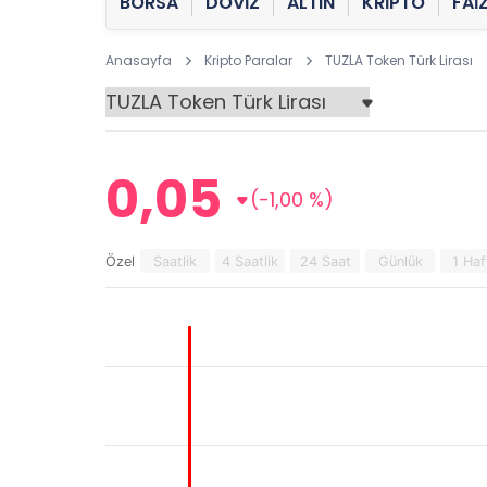
BORSA
DÖVİZ
ALTIN
KRİPTO
FAİ
Anasayfa
Kripto Paralar
TUZLA Token Türk Lirası
0,05
(-1,00 %)
Özel
Saatlik
4 Saatlik
24 Saat
Günlük
1 Haf