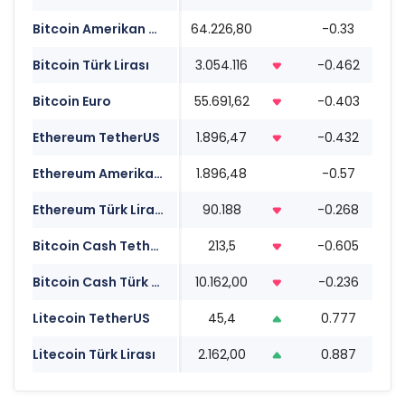
Bitcoin Amerikan Doları
64.226,80
-0.33
0
Bitcoin Türk Lirası
3.054.116
-0.462
0
Bitcoin Euro
55.691,62
-0.403
0
Ethereum TetherUS
1.896,47
-0.432
0
Ethereum Amerikan Doları
1.896,48
-0.57
0
Ethereum Türk Lirası
90.188
-0.268
0
Bitcoin Cash TetherUS
213,5
-0.605
0
Bitcoin Cash Türk Lirası
10.162,00
-0.236
0
Litecoin TetherUS
45,4
0.777
0
Litecoin Türk Lirası
2.162,00
0.887
0