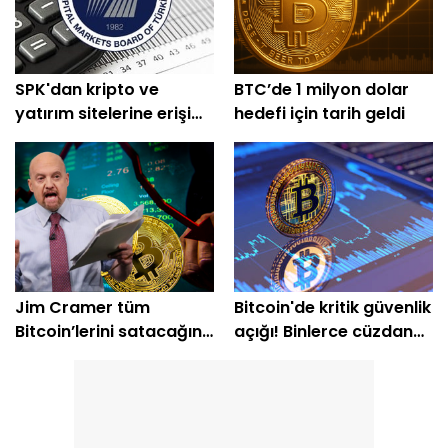
SPK'dan kripto ve
BTC’de 1 milyon dolar
yatırım sitelerine erişim
hedefi için tarih geldi
engeli
Jim Cramer tüm
Bitcoin'de kritik güvenlik
Bitcoin’lerini satacağını
açığı! Binlerce cüzdan
açıkladı
etkilendi