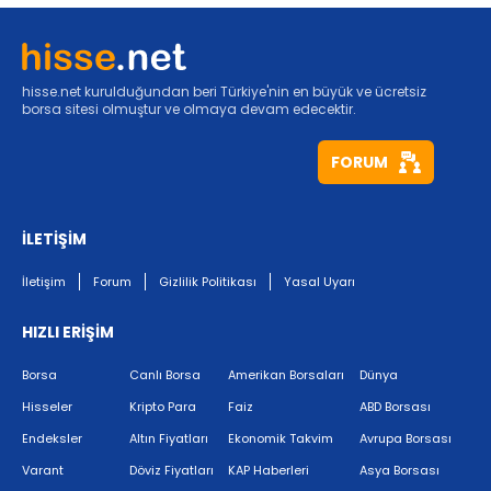
hisse.net kurulduğundan beri Türkiye'nin en büyük ve ücretsiz
borsa sitesi olmuştur ve olmaya devam edecektir.
FORUM
İLETİŞİM
İletişim
Forum
Gizlilik Politikası
Yasal Uyarı
HIZLI ERİŞİM
Borsa
Canlı Borsa
Amerikan Borsaları
Dünya
Hisseler
Kripto Para
Faiz
ABD Borsası
Endeksler
Altın Fiyatları
Ekonomik Takvim
Avrupa Borsası
Varant
Döviz Fiyatları
KAP Haberleri
Asya Borsası