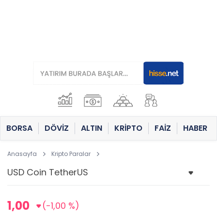
BORSA
DÖVİZ
ALTIN
KRİPTO
FAİZ
HABER
Anasayfa
Kripto Paralar
1,00
(-1,00 %)