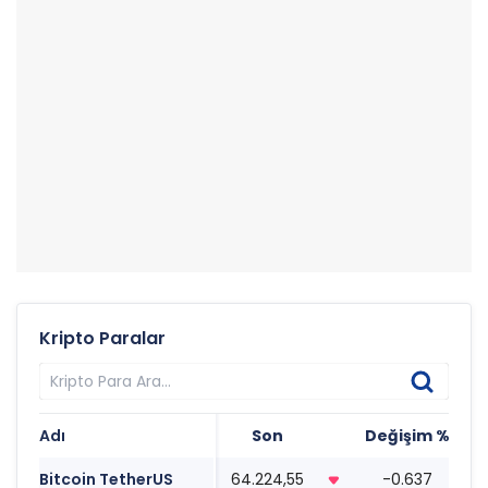
Kripto Paralar
Adı
Son
Değişim %
T
Bitcoin TetherUS
64.224,55
-0.637
0