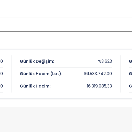
10
Günlük Değişim:
%3.623
G
10
Günlük Hacim (Lot):
161.533.742,00
G
10
Günlük Hacim:
16.319.085,33
G