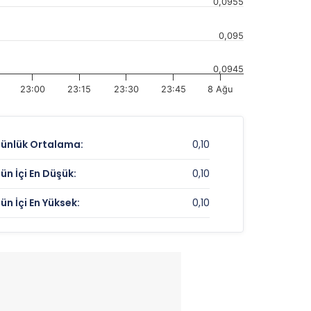
0,0955
0,095
0,0945
23:00
23:15
23:30
23:45
8 Ağu
ünlük Ortalama:
0,10
ün İçi En Düşük:
0,10
ün İçi En Yüksek:
0,10