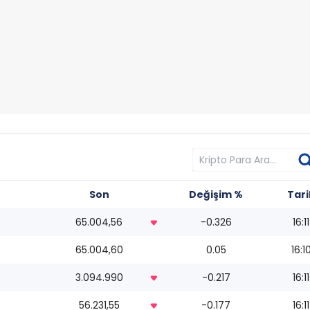
Son
Değişim %
Tari
65.004,56
-0.326
16:11
65.004,60
0.05
16:1
3.094.990
-0.217
16:11
56.231,55
-0.177
16:11