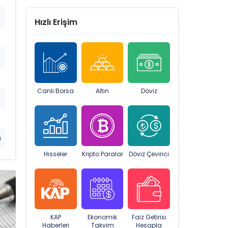
Hızlı Erişim
Canlı Borsa
Altın
Döviz
0
Hisseler
Kripto Paralar
Döviz Çevirici
KAP
Ekonomik
Faiz Getirisi
Haberleri
Takvim
Hesapla