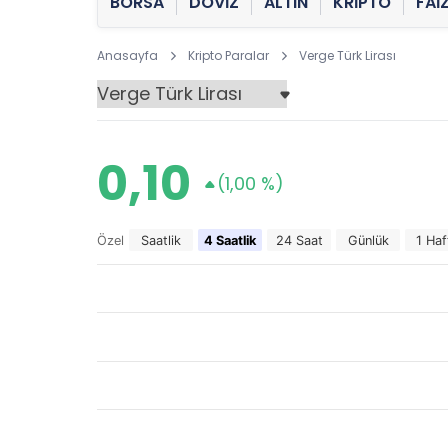
BORSA
DÖVİZ
ALTIN
KRİPTO
FAİ
Anasayfa
Kripto Paralar
Verge Türk Lirası
0,10
(1,00 %)
Özel
Saatlik
4 Saatlik
24 Saat
Günlük
1 Haf