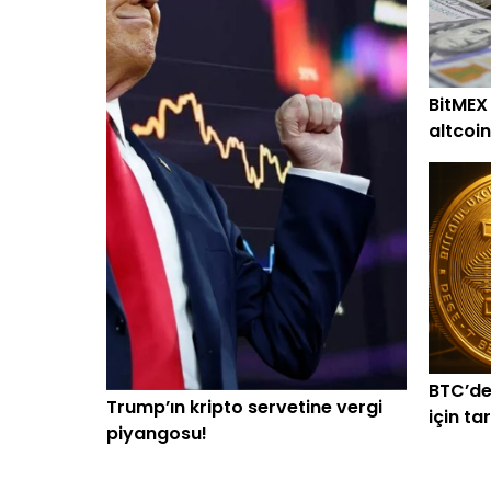
BitMEX
altcoin
alım
BTC’de
Trump’ın kripto servetine vergi
için ta
piyangosu!