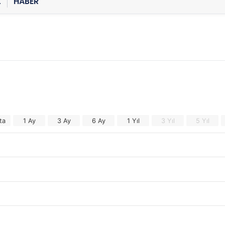
Z
HABER
ta
1 Ay
3 Ay
6 Ay
1 Yıl
3 Yıl
5 Yıl