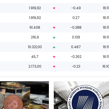
1.919,92
-0.49
16:11
1.919,92
0.27
16:11
91.408
-0.388
16:11
216,9
0.139
16:11
10.321,00
0.487
16:11
45,7
-0.262
16:11
2.173,00
-0.23
16:1