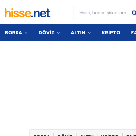
BORSA
DÖVİZ
ALTIN
KRİPTO
F