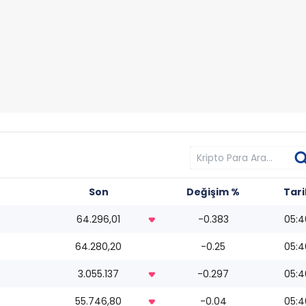
Son
Değişim %
Tari
64.296,01
-0.383
05:4
64.280,20
-0.25
05:4
3.055.137
-0.297
05:4
55.746,80
-0.04
05:4