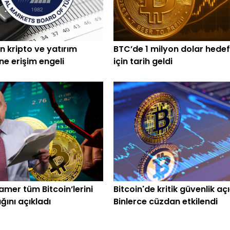
n kripto ve yatırım
BTC’de 1 milyon dolar hedef
ine erişim engeli
için tarih geldi
amer tüm Bitcoin’lerini
Bitcoin'de kritik güvenlik açı
ğını açıkladı
Binlerce cüzdan etkilendi