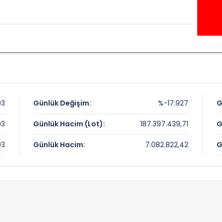
03
Günlük Değişim:
%-17.927
G
03
Günlük Hacim (Lot):
187.397.439,71
G
03
Günlük Hacim:
7.082.822,42
G