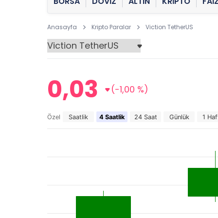
BORSA
DÖVİZ
ALTIN
KRİPTO
FAİ
Anasayfa
Kripto Paralar
Viction TetherUS
0,03
(-1,00 %)
Özel
Saatlik
4 Saatlik
24 Saat
Günlük
1 Haf