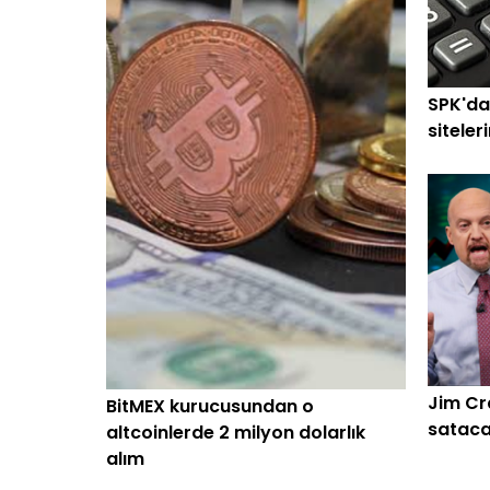
SPK'da
siteler
Jim Cr
BitMEX kurucusundan o
sataca
altcoinlerde 2 milyon dolarlık
alım