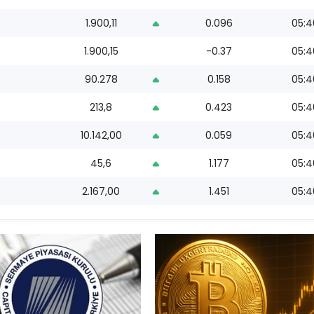
1.900,11
0.096
05:4
1.900,15
-0.37
05:4
90.278
0.158
05:4
213,8
0.423
05:4
10.142,00
0.059
05:4
45,6
1.177
05:4
2.167,00
1.451
05:4