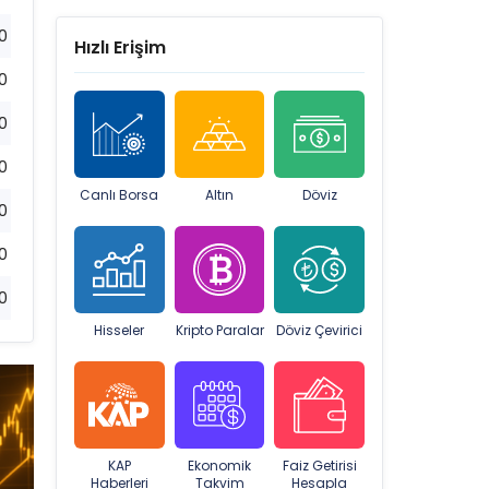
0
Hızlı Erişim
0
0
0
Canlı Borsa
Altın
Döviz
0
0
0
Hisseler
Kripto Paralar
Döviz Çevirici
KAP
Ekonomik
Faiz Getirisi
Haberleri
Takvim
Hesapla