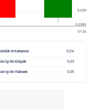
0,029
0,0285
07:30
ünlük Ortalama:
0,04
ün İçi En Düşük:
0,03
ün İçi En Yüksek:
0,05