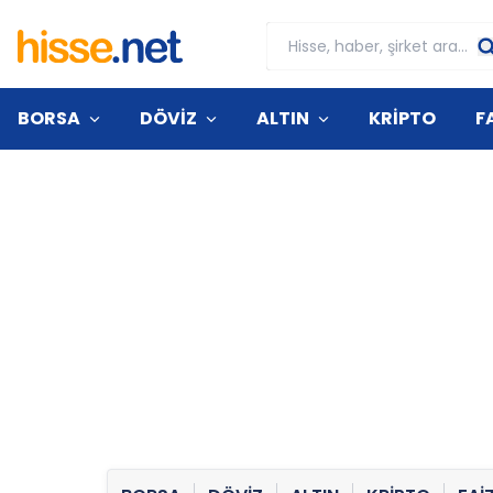
BORSA
DÖVİZ
ALTIN
KRİPTO
F