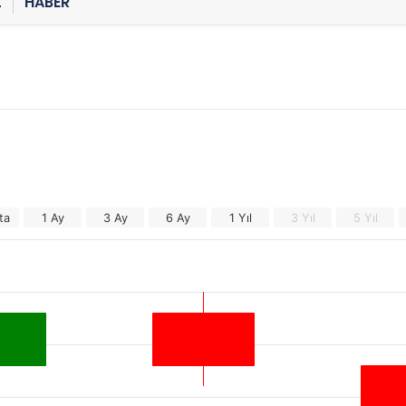
Z
HABER
ta
1 Ay
3 Ay
6 Ay
1 Yıl
3 Yıl
5 Yıl