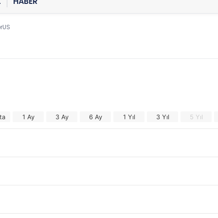
Z
HABER
erUS
ta
1 Ay
3 Ay
6 Ay
1 Yıl
3 Yıl
5 Yıl