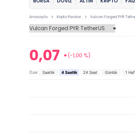
BORSA
DÖVİZ
ALTIN
KRİPTO
FAİ
Anasayfa
Kripto Paralar
Vulcan Forged PYR Teth
0,07
(-1,00 %)
Özel
Saatlik
4 Saatlik
24 Saat
Günlük
1 Haf