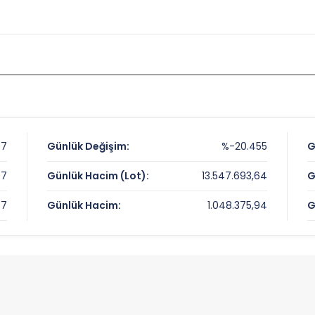
07
Günlük Değişim:
%-20.455
G
07
Günlük Hacim (Lot):
13.547.693,64
G
07
Günlük Hacim:
1.048.375,94
G