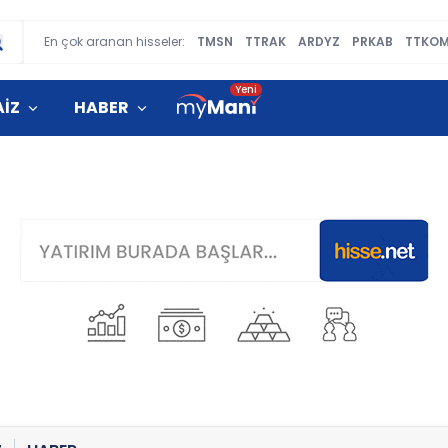
En çok aranan hisseler:
TMSN
TTRAK
ARDYZ
PRKAB
TTKO
AİZ
HABER