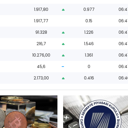
1.917,80
0.977
06:4
1.917,77
0.15
06:4
91.328
1.226
06:4
216,7
1.546
06:4
10.276,00
1.361
06:4
45,6
0
06:4
2.173,00
0.416
06:4