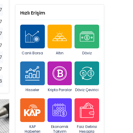
7
Hızlı Erişim
7
7
7
Canlı Borsa
Altın
Döviz
7
7
6
Hisseler
Kripto Paralar
Döviz Çevirici
KAP
Ekonomik
Faiz Getirisi
Haberleri
Takvim
Hesapla