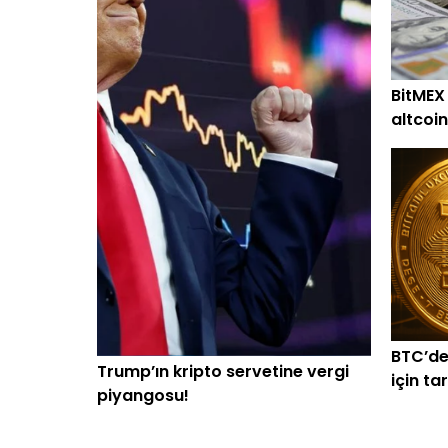
BitMEX
altcoin
alım
BTC’de
Trump’ın kripto servetine vergi
için ta
piyangosu!