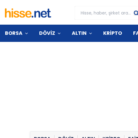
BORSA
DÖVİZ
ALTIN
KRİPTO
F