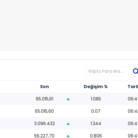
Son
Değişim %
Tari
65.015,61
1.085
06:4
65.015,60
0.07
06:4
3.096.432
1.344
06:4
56.227,70
0.806
06:4