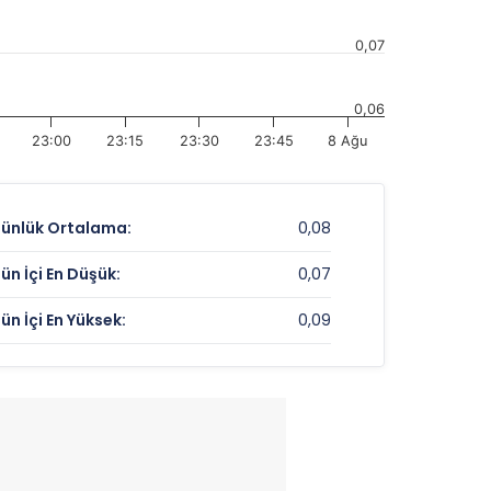
0,07
0,06
23:00
23:15
23:30
23:45
8 Ağu
ünlük Ortalama:
0,08
ün İçi En Düşük:
0,07
ün İçi En Yüksek:
0,09