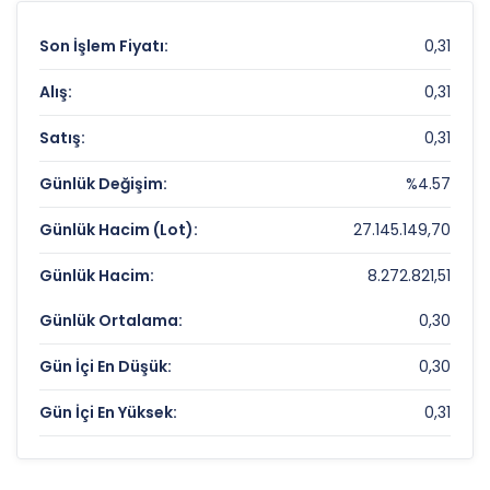
Son İşlem Fiyatı:
0,31
Alış:
0,31
Satış:
0,31
Günlük Değişim:
%4.57
Günlük Hacim (Lot):
27.145.149,70
Günlük Hacim:
8.272.821,51
Günlük Ortalama:
0,30
Gün İçi En Düşük:
0,30
Gün İçi En Yüksek:
0,31