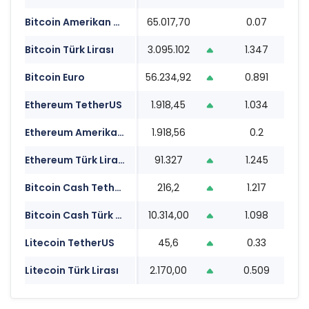
Bitcoin Amerikan Doları
65.017,70
0.07
08
Bitcoin Türk Lirası
3.095.102
1.347
08
Bitcoin Euro
56.234,92
0.891
08
Ethereum TetherUS
1.918,45
1.034
08
Ethereum Amerikan Doları
1.918,56
0.2
08
Ethereum Türk Lirası
91.327
1.245
08
Bitcoin Cash TetherUS
216,2
1.217
08
Bitcoin Cash Türk Lirası
10.314,00
1.098
08
Litecoin TetherUS
45,6
0.33
08
Litecoin Türk Lirası
2.170,00
0.509
08