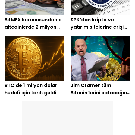
BitMEX kurucusundan o
SPK'dan kripto ve
altcoinlerde 2 milyon
yatırım sitelerine erişim
dolarlık alım
engeli
BTC’de 1 milyon dolar
Jim Cramer tüm
hedefi için tarih geldi
Bitcoin’lerini satacağını
açıkladı