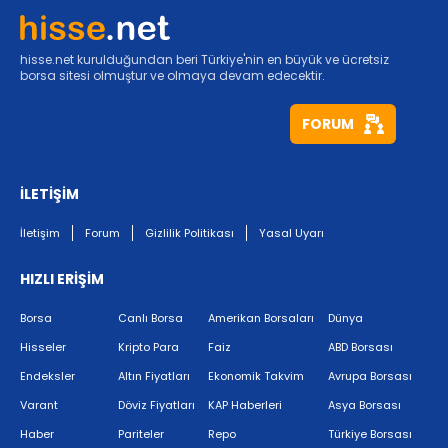
hisse.net kurulduğundan beri Türkiye'nin en büyük ve ücretsiz
borsa sitesi olmuştur ve olmaya devam edecektir.
FORUM
İLETİŞİM
İletişim
Forum
Gizlilik Politikası
Yasal Uyarı
HIZLI ERİŞİM
Borsa
Canlı Borsa
Amerikan Borsaları
Dünya
Hisseler
Kripto Para
Faiz
ABD Borsası
Endeksler
Altın Fiyatları
Ekonomik Takvim
Avrupa Borsası
Varant
Döviz Fiyatları
KAP Haberleri
Asya Borsası
Haber
Pariteler
Repo
Türkiye Borsası