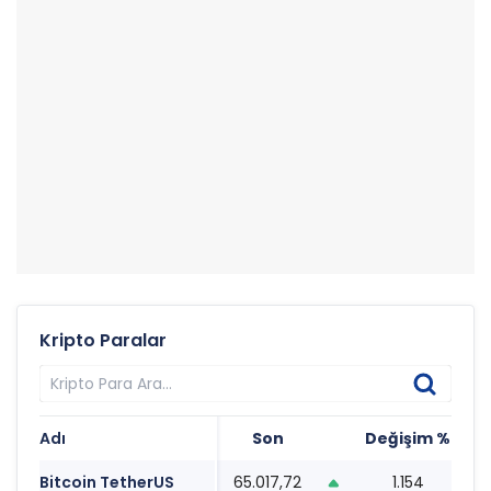
Kripto Paralar
Adı
Son
Değişim %
Ta
Bitcoin TetherUS
65.017,72
1.154
08