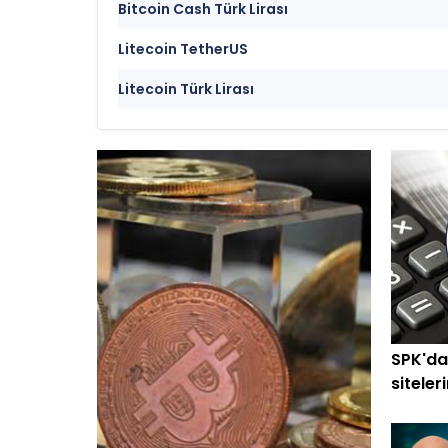
Bitcoin Cash Türk Lirası
Litecoin TetherUS
Litecoin Türk Lirası
SPK'da
siteler