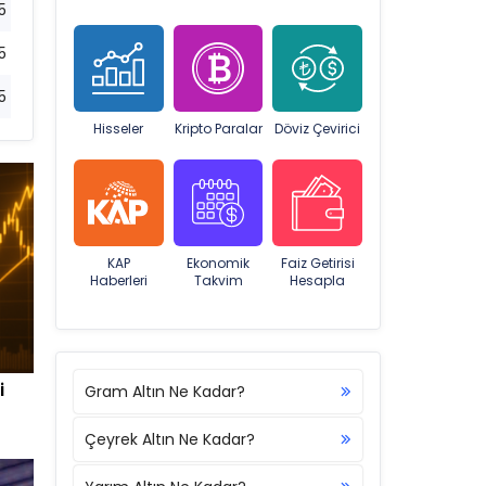
5
5
5
Hisseler
Kripto Paralar
Döviz Çevirici
KAP
Ekonomik
Faiz Getirisi
Haberleri
Takvim
Hesapla
i
Gram Altın Ne Kadar?
Çeyrek Altın Ne Kadar?