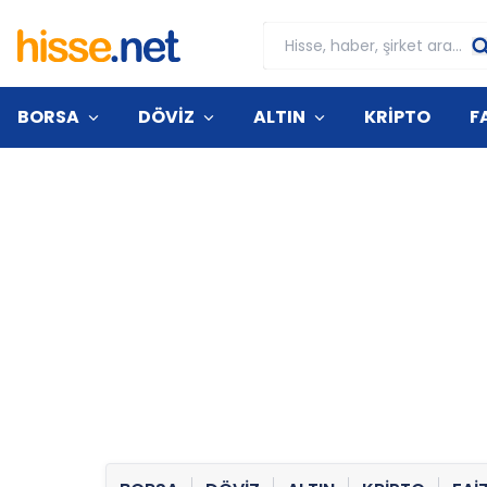
BORSA
DÖVİZ
ALTIN
KRİPTO
F