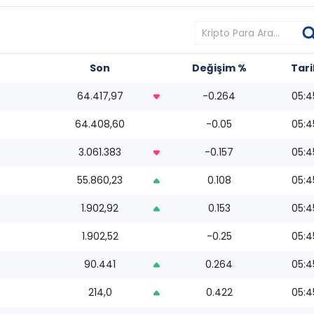
Son
Değişim %
Tari
64.417,97
-0.264
05:4
64.408,60
-0.05
05:4
3.061.383
-0.157
05:4
55.860,23
0.108
05:4
1.902,92
0.153
05:4
1.902,52
-0.25
05:4
90.441
0.264
05:4
214,0
0.422
05:4