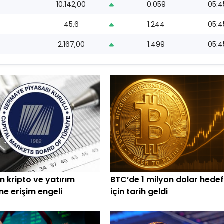
10.142,00
0.059
05:4
45,6
1.244
05:4
2.167,00
1.499
05:4
n kripto ve yatırım
BTC’de 1 milyon dolar hedef
ine erişim engeli
için tarih geldi