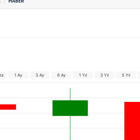
Z
HABER
ta
1 Ay
3 Ay
6 Ay
1 Yıl
3 Yıl
5 Yıl