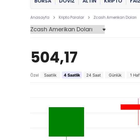
BORSA
DÖVİZ
ALTIN
KRİPTO
FAİ
Anasayfa
Kripto Paralar
Zcash Amerikan Doları
504,17
Özel
Saatlik
4 Saatlik
24 Saat
Günlük
1 Haf