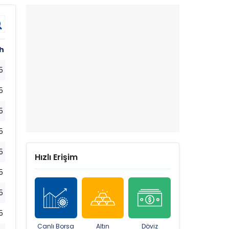
h
5
5
5
5
5
Hızlı Erişim
5
5
5
Canlı Borsa
Altın
Döviz