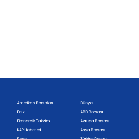
Amerikan Borsaları
Dünya
Faiz
ABD Borsası
Ekonomik Takvim
Avrupa Borsası
KAP Haberleri
Asya Borsası
Repo
Türkiye Borsası