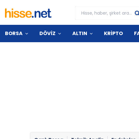
BORSA
DÖVİZ
ALTIN
KRİPTO
F