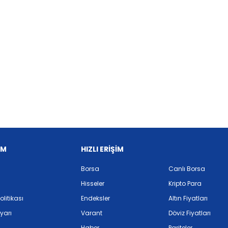
İM
HIZLI ERİŞİM
Borsa
Canlı Borsa
Hisseler
Kripto Para
Politikası
Endeksler
Altın Fiyatları
yarı
Varant
Döviz Fiyatları
Haber
Pariteler