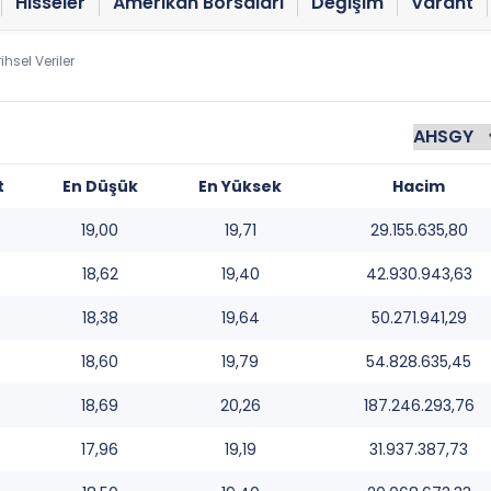
Hisseler
Amerikan Borsaları
Değişim
Varant
ihsel Veriler
t
En Düşük
En Yüksek
Hacim
19,00
19,71
29.155.635,80
18,62
19,40
42.930.943,63
18,38
19,64
50.271.941,29
18,60
19,79
54.828.635,45
18,69
20,26
187.246.293,76
17,96
19,19
31.937.387,73