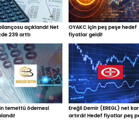
bilançosu açıklandı! Net
OYAKC için peş peşe hedef
zde 239 arttı
fiyatlar geldi!
in temettü ödemesi
Ereğli Demir (EREGL) net kar
landı!
artırdı! Hedef fiyatlar peş 
geldi