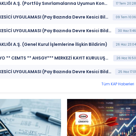
***AHSGY*** AHES GAYRİMENKUL YATIRIM ORTAKLIĞI A.Ş. (Portföy Sınırlamalarına Uyumun Kontrolü)
17 Tem 20:28
***AHSGY*** BORSA İSTANBUL BISTECH DEVRE KESİCİ UYGULAMASI (Pay Bazında Devre Kesici Bildirimi)
09 Tem 10:36
***AHSGY*** BORSA İSTANBUL BISTECH DEVRE KESİCİ UYGULAMASI (Pay Bazında Devre Kesici Bildirimi)
30 Haz 11:46
I A.Ş. (Genel Kurul İşlemlerine İlişkin Bildirim)
26 Haz 23:04
***OZKGY ** MHRGY ** VKGYO ** ARASE ** EKGYO ** CEMTS ** AHSGY*** MERKEZİ KAYIT KURULUŞU A.Ş. (Pay Mali Hak Kullanım İşlemi - Nakit Ödeme)
26 Haz 16:50
***AHSGY*** BORSA İSTANBUL BISTECH DEVRE KESİCİ UYGULAMASI (Pay Bazında Devre Kesici Bildirimi)
25 Haz 17:01
Tüm KAP Haberleri