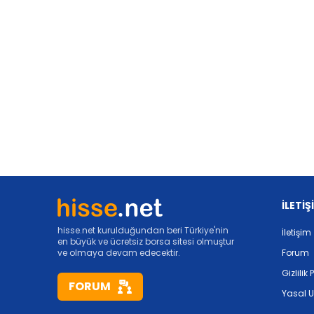
İLETİŞ
hisse.net kurulduğundan beri Türkiye'nin
İletişim
en büyük ve ücretsiz borsa sitesi olmuştur
ve olmaya devam edecektir.
Forum
Gizlilik 
FORUM
Yasal U