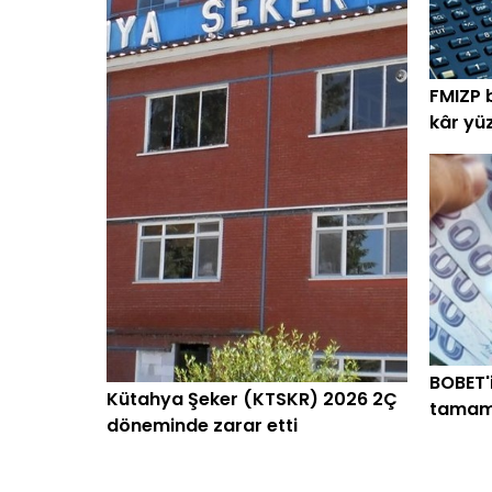
FMIZP 
kâr yü
BOBET'
Kütahya Şeker (KTSKR) 2026 2Ç
tamam
döneminde zarar etti