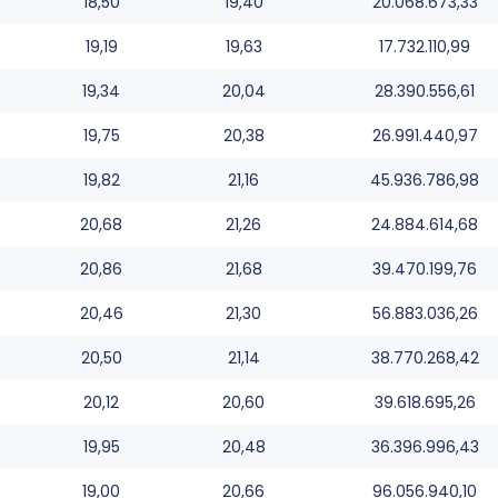
18,50
19,40
20.068.673,33
19,19
19,63
17.732.110,99
19,34
20,04
28.390.556,61
19,75
20,38
26.991.440,97
19,82
21,16
45.936.786,98
20,68
21,26
24.884.614,68
20,86
21,68
39.470.199,76
20,46
21,30
56.883.036,26
20,50
21,14
38.770.268,42
20,12
20,60
39.618.695,26
19,95
20,48
36.396.996,43
19,00
20,66
96.056.940,10