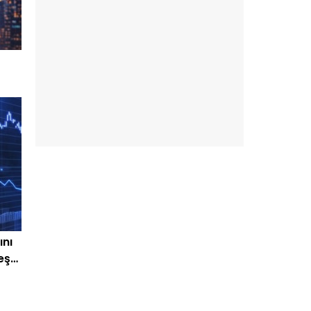
ını
peşe