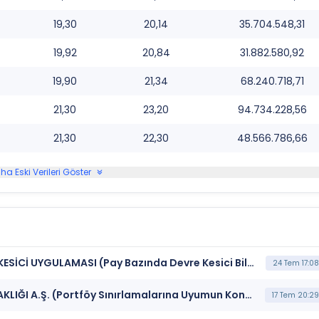
19,30
20,14
35.704.548,31
19,92
20,84
31.882.580,92
19,90
21,34
68.240.718,71
21,30
23,20
94.734.228,56
21,30
22,30
48.566.786,66
ha Eski Verileri Göster
***AHSGY*** BORSA İSTANBUL BISTECH DEVRE KESİCİ UYGULAMASI (Pay Bazında Devre Kesici Bildirimi)
24 Tem 17:08
***AHSGY*** AHES GAYRİMENKUL YATIRIM ORTAKLIĞI A.Ş. (Portföy Sınırlamalarına Uyumun Kontrolü)
17 Tem 20:29