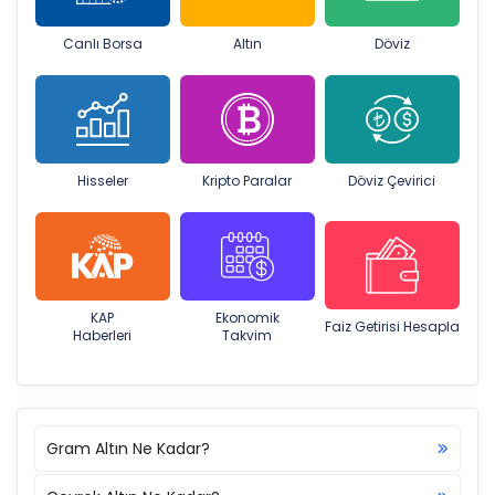
Canlı Borsa
Altın
Döviz
Hisseler
Kripto Paralar
Döviz Çevirici
KAP
Ekonomik
Faiz Getirisi Hesapla
Haberleri
Takvim
Gram Altın Ne Kadar?