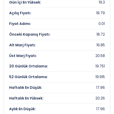
Gün İçi En Yüksek:
19.3
AHES GMYO Rekorlar ve Önemli Seviyeler
Açılış Fiyatı:
18.79
Bugün Gördüğü En Yüksek Fiyat:
19.3 TL
Fiyat Adımı:
0.01
Son 1 Yılın Zirvesi:
26.49706948 TL
Önceki Kapanış Fiyatı:
18.72
Son 1 Yılın Dibi:
6.91368364 TL
Alt Marj Fiyatı:
16.85
Üst Marj Fiyatı:
20.58
20 Günlük Ortalama:
19.751
52 Günlük Ortalama:
19.915
Haftalık En Düşük:
17.96
Haftalık En Yüksek:
20.26
Aylık En Düşük:
17.96