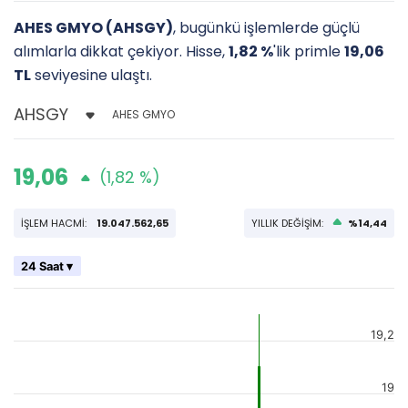
AHES GMYO (AHSGY)
, bugünkü işlemlerde güçlü
alımlarla dikkat çekiyor. Hisse,
1,82 %
'lik primle
19,06
TL
seviyesine ulaştı.
AHES GMYO
19,06
(1,82 %)
İŞLEM HACMİ:
19.047.562,65
YILLIK DEĞİŞİM:
%14,44
24 Saat ▾
19,2
19