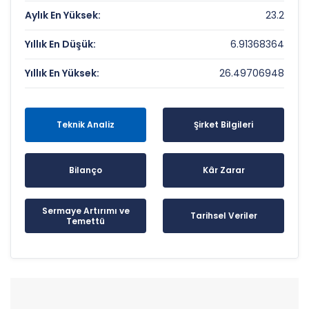
Aylık En Yüksek:
23.2
Yıllık En Düşük:
6.91368364
Yıllık En Yüksek:
26.49706948
Teknik Analiz
Şirket Bilgileri
Bilanço
Kâr Zarar
Sermaye Artırımı ve
Tarihsel Veriler
Temettü