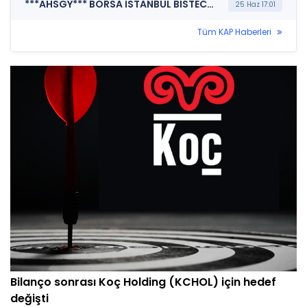
***AHSGY*** BORSA İSTANBUL BISTECH DEVRE KESİCİ UYGULAMASI (Pay Bazında Devre Kesici Bildirimi)
25 Haz 17:01
Tüm KAP Haberleri
Bilanço sonrası Koç Holding (KCHOL) için hedef
değişti