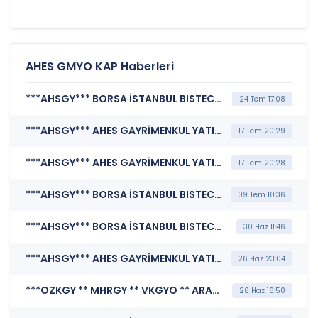
AHES GMYO KAP Haberleri
***AHSGY*** BORSA İSTANBUL BISTECH DEVRE KESİCİ UYGULAMASI (Pay Bazında Devre Kesici Bildirimi)
24 Tem 17:08
***AHSGY*** AHES GAYRİMENKUL YATIRIM ORTAKLIĞI A.Ş. (Portföy Sınırlamalarına Uyumun Kontrolü)
17 Tem 20:29
***AHSGY*** AHES GAYRİMENKUL YATIRIM ORTAKLIĞI A.Ş. (Portföy Sınırlamalarına Uyumun Kontrolü)
17 Tem 20:28
***AHSGY*** BORSA İSTANBUL BISTECH DEVRE KESİCİ UYGULAMASI (Pay Bazında Devre Kesici Bildirimi)
09 Tem 10:36
***AHSGY*** BORSA İSTANBUL BISTECH DEVRE KESİCİ UYGULAMASI (Pay Bazında Devre Kesici Bildirimi)
30 Haz 11:46
***AHSGY*** AHES GAYRİMENKUL YATIRIM ORTAKLIĞI A.Ş. (Genel Kurul İşlemlerine İlişkin Bildirim)
26 Haz 23:04
***OZKGY ** MHRGY ** VKGYO ** ARASE ** EKGYO ** CEMTS ** AHSGY*** MERKEZİ KAYIT KURULUŞU A.Ş. (Pay Mali Hak Kullanım İşlemi - Nakit Ödeme)
26 Haz 16:50