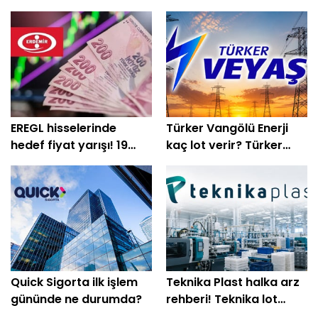
EREGL hisselerinde
Türker Vangölü Enerji
hedef fiyat yarışı! 19
kaç lot verir? Türker
kurum beklentisini
Vangölü Enerji halka arz
açıkladı
oluyor
Quick Sigorta ilk işlem
Teknika Plast halka arz
gününde ne durumda?
rehberi! Teknika lot
hesabı