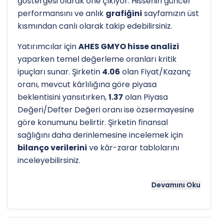
göstergesi olarak öne çıkıyor. Hissenin güncel
performansını ve anlık
grafiğini
sayfamızın üst
kısmından canlı olarak takip edebilirsiniz.
Yatırımcılar için
AHES GMYO hisse analizi
yaparken temel değerleme oranları kritik
ipuçları sunar. Şirketin
4.06
olan Fiyat/Kazanç
oranı, mevcut kârlılığına göre piyasa
beklentisini yansıtırken,
1.37
olan Piyasa
Değeri/Defter Değeri oranı ise özsermayesine
göre konumunu belirtir. Şirketin finansal
sağlığını daha derinlemesine incelemek için
bilanço verilerini
ve kâr-zarar tablolarını
inceleyebilirsiniz.
Hissenin uzun vadeli trendini ve potansiyel
Devamını Oku
destek-direnç seviyelerini anlamak için
teknik
analiz
göstergeleri önemli bir araçtır. Hissenin