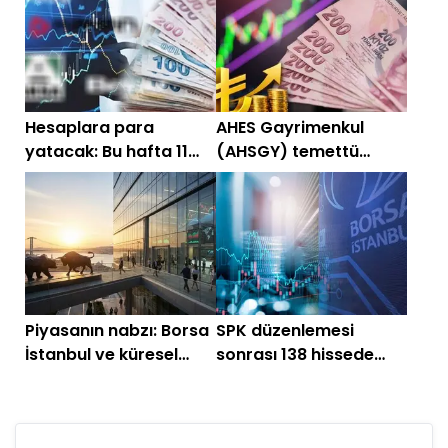
Hesaplara para
AHES Gayrimenkul
yatacak: Bu hafta 11
(AHSGY) temettü
şirket temettü
kararını açıkladı
dağıtacak!
Piyasanın nabzı: Borsa
SPK düzenlemesi
İstanbul ve küresel
sonrası 138 hissede
piyasalarda gün
büyük değişim!
başlarken (17 Haziran)