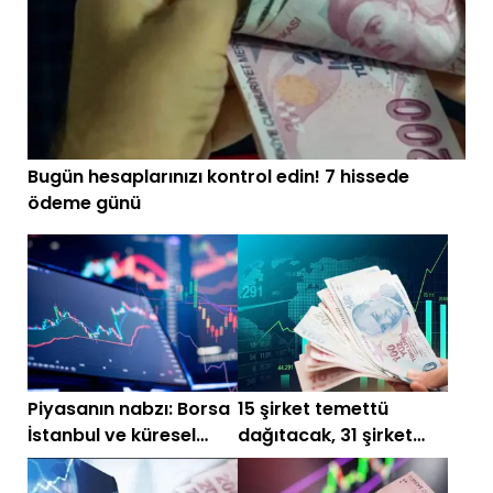
Bugün hesaplarınızı kontrol edin! 7 hissede
ödeme günü
Piyasanın nabzı: Borsa
15 şirket temettü
İstanbul ve küresel
dağıtacak, 31 şirket
piyasalarda gün
dağıtmayacak! İşte
başlarken (23 Haziran)
liste