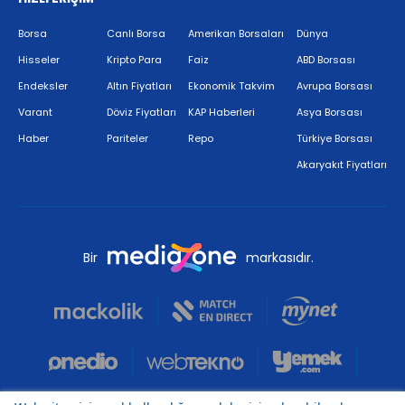
Borsa
Canlı Borsa
Amerikan Borsaları
Dünya
Hisseler
Kripto Para
Faiz
ABD Borsası
Endeksler
Altın Fiyatları
Ekonomik Takvim
Avrupa Borsası
Varant
Döviz Fiyatları
KAP Haberleri
Asya Borsası
Haber
Pariteler
Repo
Türkiye Borsası
Akaryakıt Fiyatları
Bir
markasıdır.