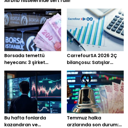
Airbnb hisselerinde sert ralli!
Borsada temettü
CarrefourSA 2026 2Ç
heyecanı: 3 şirket
bilançosu: Satışlar
ödeme yapacak
geriledi, zarar açıklandı
Bu hafta fonlarda
Temmuz halka
kazandıran ve
arzlarında son durum: