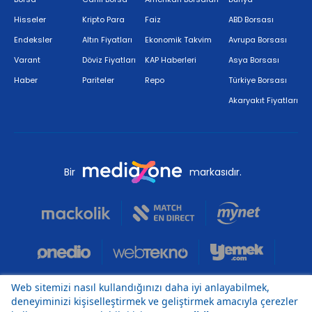
Hisseler
Kripto Para
Faiz
ABD Borsası
Endeksler
Altın Fiyatları
Ekonomik Takvim
Avrupa Borsası
Varant
Döviz Fiyatları
KAP Haberleri
Asya Borsası
Haber
Pariteler
Repo
Türkiye Borsası
Akaryakıt Fiyatları
Bir
markasıdır.