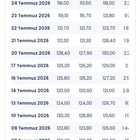
24 Temmuz 2026
118,00
113,60
118,00
2.235.3
23 Temmuz 2026
119,10
115,70
121,80
970.42
22 Temmuz 2026
121,70
121,70
123,70
1.673.9
21 Temmuz 2026
121,30
121,30
128,40
1.952.3
20 Temmuz 2026
128,40
127,90
130,00
2.201.8
17 Temmuz 2026
126,20
126,20
129,00
2.312.6
16 Temmuz 2026
125,80
125,20
127,20
2.928.9
14 Temmuz 2026
120,00
120,00
121,00
2.966.9
13 Temmuz 2026
124,00
124,00
129,70
933.25
10 Temmuz 2026
130,30
128,80
131,60
1.591.9
09 Temmuz 2026
123,80
123,80
126,60
1.443.4