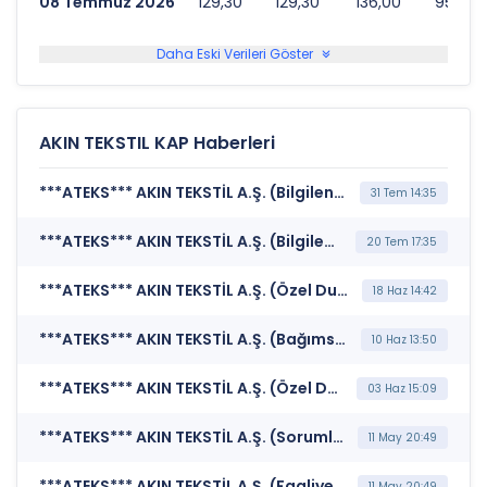
08 Temmuz 2026
129,30
129,30
136,00
952.43
Daha Eski Verileri Göster
AKIN TEKSTIL KAP Haberleri
***ATEKS*** AKIN TEKSTİL A.Ş. (Bilgilendirme Politikası)
31 Tem 14:35
***ATEKS*** AKIN TEKSTİL A.Ş. (Bilgilendirme Politikası)
20 Tem 17:35
***ATEKS*** AKIN TEKSTİL A.Ş. (Özel Durum Açıklaması (Genel))
18 Haz 14:42
***ATEKS*** AKIN TEKSTİL A.Ş. (Bağımsız Denetim Kuruluşunun Belirlenmesi)
10 Haz 13:50
***ATEKS*** AKIN TEKSTİL A.Ş. (Özel Durum Açıklaması (Genel))
03 Haz 15:09
***ATEKS*** AKIN TEKSTİL A.Ş. (Sorumluluk Beyanı (Konsolide))
11 May 20:49
***ATEKS*** AKIN TEKSTİL A.Ş. (Faaliyet Raporu (Konsolide))
11 May 20:49