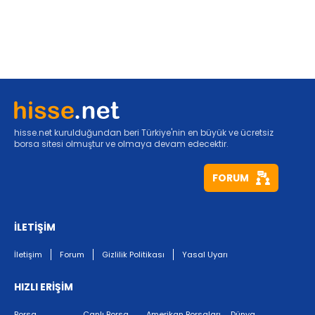
hisse.net kurulduğundan beri Türkiye'nin en büyük ve ücretsiz
borsa sitesi olmuştur ve olmaya devam edecektir.
FORUM
İLETİŞİM
İletişim
Forum
Gizlilik Politikası
Yasal Uyarı
HIZLI ERİŞİM
Borsa
Canlı Borsa
Amerikan Borsaları
Dünya