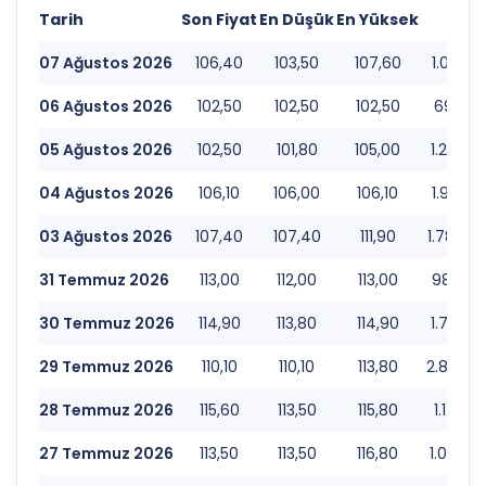
Tarih
Son Fiyat
En Düşük
En Yüksek
Hac
07 Ağustos 2026
106,40
103,50
107,60
1.010.9
06 Ağustos 2026
102,50
102,50
102,50
696.18
05 Ağustos 2026
102,50
101,80
105,00
1.271.7
04 Ağustos 2026
106,10
106,00
106,10
1.926.5
03 Ağustos 2026
107,40
107,40
111,90
1.786.7
31 Temmuz 2026
113,00
112,00
113,00
987.87
30 Temmuz 2026
114,90
113,80
114,90
1.714.6
29 Temmuz 2026
110,10
110,10
113,80
2.855.6
28 Temmuz 2026
115,60
113,50
115,80
1.173.6
27 Temmuz 2026
113,50
113,50
116,80
1.063.2