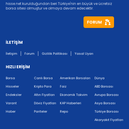
hisse.net kurulduğundan beri Türkiye'nin en büyük ve ücretsiz
borsa sitesi olmuştur ve olmaya devam edecektir.
FORUM
İLETİŞİM
İletişim
Forum
Gizlilik Politikası
Yasal Uyarı
HIZLI ERİŞİM
Borsa
Canlı Borsa
Amerikan Borsaları
Dünya
Hisseler
Kripto Para
Faiz
ABD Borsası
Endeksler
Altın Fiyatları
Ekonomik Takvim
Avrupa Borsası
Varant
Döviz Fiyatları
KAP Haberleri
Asya Borsası
Haber
Pariteler
Repo
Türkiye Borsası
Akaryakıt Fiyatları