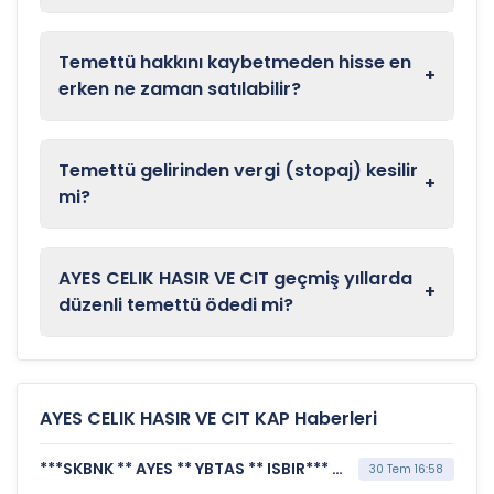
Temettü hakkını kaybetmeden hisse en
+
erken ne zaman satılabilir?
Temettü gelirinden vergi (stopaj) kesilir
+
mi?
AYES CELIK HASIR VE CIT geçmiş yıllarda
+
düzenli temettü ödedi mi?
AYES CELIK HASIR VE CIT KAP Haberleri
***SKBNK ** AYES ** YBTAS ** ISBIR*** MERKEZİ KAYIT KURULUŞU A.Ş. (Borsada İşlem Gören Tipe Dönüşüm Duyurusu)
30 Tem 16:58