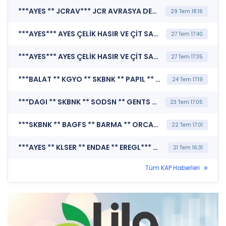
***AYES ** JCRAV*** JCR AVRASYA DERECELENDİRME A.Ş. (Kredi Derecelendirmesi)
29 Tem 18:16
***AYES*** AYES ÇELİK HASIR VE ÇİT SANAYİ A.Ş. (Şirket Genel Bilgi Formu)
27 Tem 17:40
***AYES*** AYES ÇELİK HASIR VE ÇİT SANAYİ A.Ş. (Özel Durum Açıklaması (Genel))
27 Tem 17:35
***BALAT ** KGYO ** SKBNK ** PAPIL ** AYES ** YBTAS ** SURGY ** BERA ** FZLGY*** MERKEZİ KAYIT KURULUŞU A.Ş. (Borsada İşlem Gören Tipe Dönüşüm Duyurusu)
24 Tem 17:19
***DAGI ** SKBNK ** SODSN ** GENTS ** BARMA ** AYES ** EKGYO ** VSNMD ** TTKOM*** MERKEZİ KAYIT KURULUŞU A.Ş. (Borsada İşlem Gören Tipe Dönüşüm Duyurusu)
23 Tem 17:05
***SKBNK ** BAGFS ** BARMA ** ORCAY ** AYES ** ENDAE*** MERKEZİ KAYIT KURULUŞU A.Ş. (Borsada İşlem Gören Tipe Dönüşüm Duyurusu)
22 Tem 17:01
***AYES ** KLSER ** ENDAE ** EREGL*** MERKEZİ KAYIT KURULUŞU A.Ş. (Borsada İşlem Gören Tipe Dönüşüm Duyurusu)
21 Tem 16:31
Tüm KAP Haberleri