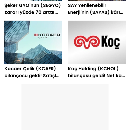
Şeker GYO'nun (SEGYO)
SAY Yenilenebilir
zararı yüzde 70 arttı!
Enerji'nin (SAYAS) kârı
Bilanço açıklandı
yüzde 23 arttı!
Kocaer Çelik (KCAER)
Koç Holding (KCHOL)
bilançosu geldi! Satışlar
bilançosu geldi! Net kâr
geriledi, kar arttı
yüzde 147 yükseldi