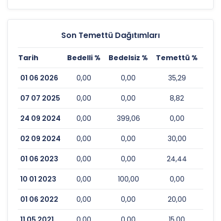
Son Temettü Dağıtımları
Tarih
Bedelli %
Bedelsiz %
Temettü %
Esk
01 06 2026
0,00
0,00
35,29
07 07 2025
0,00
0,00
8,82
24 09 2024
0,00
399,06
0,00
02 09 2024
0,00
0,00
30,00
01 06 2023
0,00
0,00
24,44
10 01 2023
0,00
100,00
0,00
01 06 2022
0,00
0,00
20,00
11 05 2021
0,00
0,00
15,00