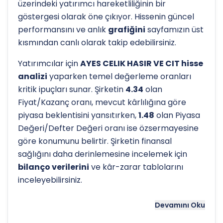
üzerindeki yatırımcı hareketliliğinin bir
göstergesi olarak öne çıkıyor. Hissenin güncel
performansını ve anlık
grafiğini
sayfamızın üst
kısmından canlı olarak takip edebilirsiniz.
Yatırımcılar için
AYES CELIK HASIR VE CIT hisse
analizi
yaparken temel değerleme oranları
kritik ipuçları sunar. Şirketin
4.34
olan
Fiyat/Kazanç oranı, mevcut kârlılığına göre
piyasa beklentisini yansıtırken,
1.48
olan Piyasa
Değeri/Defter Değeri oranı ise özsermayesine
göre konumunu belirtir. Şirketin finansal
sağlığını daha derinlemesine incelemek için
bilanço verilerini
ve kâr-zarar tablolarını
inceleyebilirsiniz.
Hissenin uzun vadeli trendini ve potansiyel
Devamını Oku
destek-direnç seviyelerini anlamak için
teknik