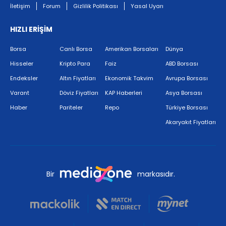
İletişim
Forum
Gizlilik Politikası
Yasal Uyarı
HIZLI ERİŞİM
Borsa
Canlı Borsa
Amerikan Borsaları
Dünya
Hisseler
Kripto Para
Faiz
ABD Borsası
Endeksler
Altın Fiyatları
Ekonomik Takvim
Avrupa Borsası
Varant
Döviz Fiyatları
KAP Haberleri
Asya Borsası
Haber
Pariteler
Repo
Türkiye Borsası
Akaryakıt Fiyatları
Bir
markasıdır.