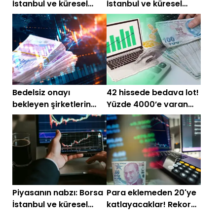
İstanbul ve küresel
İstanbul ve küresel
piyasalarda gün
piyasalarda gün
başlarken (28
başlarken (23
Temmuz)
Temmuz)
Bedelsiz onayı
42 hissede bedava lot!
bekleyen şirketlerin
Yüzde 4000’e varan
güncel listesi!
bedelsiz listesi
Piyasanın nabzı: Borsa
Para eklemeden 20'ye
İstanbul ve küresel
katlayacaklar! Rekor
piyasalarda gün
bedelsiz için sıraya