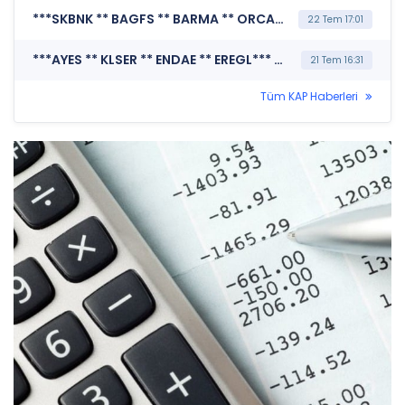
***SKBNK ** BAGFS ** BARMA ** ORCAY ** AYES ** ENDAE*** MERKEZİ KAYIT KURULUŞU A.Ş. (Borsada İşlem Gören Tipe Dönüşüm Duyurusu)
22 Tem 17:01
***AYES ** KLSER ** ENDAE ** EREGL*** MERKEZİ KAYIT KURULUŞU A.Ş. (Borsada İşlem Gören Tipe Dönüşüm Duyurusu)
21 Tem 16:31
Tüm KAP Haberleri