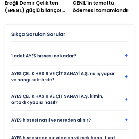
Ereğli Demir Çelik'ten
GENIL'in temettü
(EREGL) güçlü bilanço!
ödemesi tamamlandı!
Net kâr yüzde 415 arttı
Sıkça Sorulan Sorular
+
1 adet AYES hissesi ne kadar?
AYES ÇELİK HASIR VE ÇİT SANAYİ A.Ş. ne iş yapar
+
ve hangi sektörde?
AYES ÇELİK HASIR VE ÇİT SANAYİ A.Ş. kimin,
+
ortaklık yapısı nasıl?
+
AYES hissesi nasıl ve nereden alınır?
AYES hissesi son bir yılda en yüksek hangi fiyatı