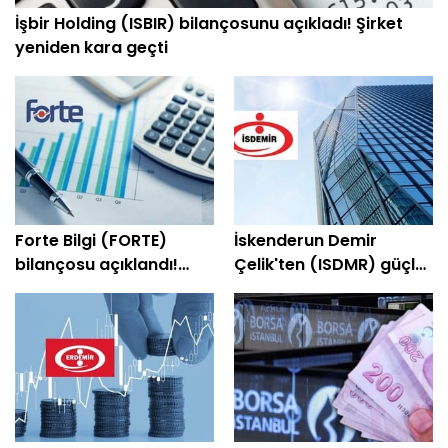
İşbir Holding (ISBIR) bilançosunu açıkladı! Şirket
yeniden kara geçti
Forte Bilgi (FORTE)
İskenderun Demir
bilançosu açıklandı!
Çelik'ten (ISDMR) güçlü
Şirket yeniden kâra
bilanço! Net kâr yüzde
geçti
203 arttı