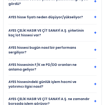
+
gördü?
+
AYES hisse fiyatı neden düşüyor/yükseliyor?
AYES ÇELİK HASIR VE ÇİT SANAYİ A.Ş. şirketinin
+
kaç lot hissesi var?
AYES hissesi bugün nasıl bir performans
+
sergiliyor?
AYES hissesinin F/K ve PD/DD oranları ne
+
anlama geliyor?
AYES hissesindeki günlük işlem hacmi ve
+
yatırımcı ilgisi nasıl?
AYES ÇELİK HASIR VE ÇİT SANAYİ A.Ş. ne zamandır
+
borsada işlem görüyor?