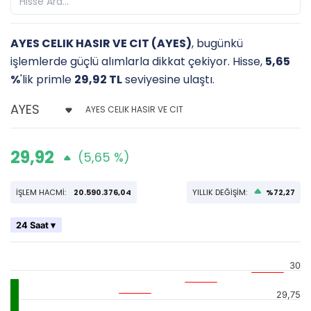
AYES CELIK HASIR VE CIT (AYES)
, bugünkü
işlemlerde güçlü alımlarla dikkat çekiyor. Hisse,
5,65
%
'lik primle
29,92 TL
seviyesine ulaştı.
AYES CELIK HASIR VE CIT
29,92
(5,65 %)
İŞLEM HACMİ:
20.590.376,04
YILLIK DEĞİŞİM:
%72,27
24 Saat ▾
30
29,75