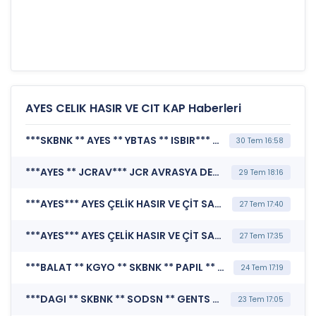
AYES CELIK HASIR VE CIT KAP Haberleri
***SKBNK ** AYES ** YBTAS ** ISBIR*** MERKEZİ KAYIT KURULUŞU A.Ş. (Borsada İşlem Gören Tipe Dönüşüm Duyurusu)
30 Tem 16:58
***AYES ** JCRAV*** JCR AVRASYA DERECELENDİRME A.Ş. (Kredi Derecelendirmesi)
29 Tem 18:16
***AYES*** AYES ÇELİK HASIR VE ÇİT SANAYİ A.Ş. (Şirket Genel Bilgi Formu)
27 Tem 17:40
***AYES*** AYES ÇELİK HASIR VE ÇİT SANAYİ A.Ş. (Özel Durum Açıklaması (Genel))
27 Tem 17:35
***BALAT ** KGYO ** SKBNK ** PAPIL ** AYES ** YBTAS ** SURGY ** BERA ** FZLGY*** MERKEZİ KAYIT KURULUŞU A.Ş. (Borsada İşlem Gören Tipe Dönüşüm Duyurusu)
24 Tem 17:19
***DAGI ** SKBNK ** SODSN ** GENTS ** BARMA ** AYES ** EKGYO ** VSNMD ** TTKOM*** MERKEZİ KAYIT KURULUŞU A.Ş. (Borsada İşlem Gören Tipe Dönüşüm Duyurusu)
23 Tem 17:05