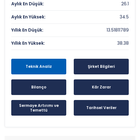
Aylık En Düşük:
26.1
Aylık En Yüksek:
34.5
Yıllık En Düşük:
13.51811789
Yıllık En Yüksek:
38.38
Teknik Analiz
Şirket Bilgileri
Bilanço
Kâr Zarar
Sermaye Artırımı ve
Tarihsel Veriler
Temettü