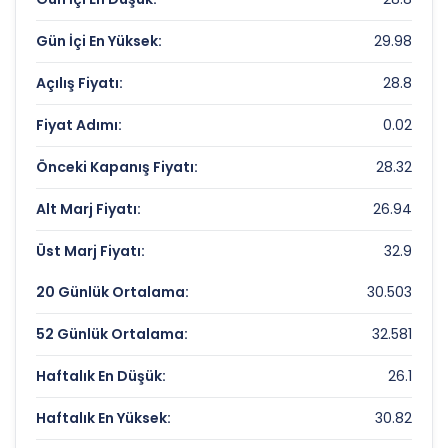
Piyasa Değeri/Defter Değeri (PD/DD):
1.48
Gün İçi En Yüksek:
29.98
Açılış Fiyatı:
28.8
AYES CELIK HASIR VE CIT Rekorlar ve
Önemli Seviyeler
Fiyat Adımı:
0.02
Bugün Gördüğü En Yüksek Fiyat:
29.98 TL
Önceki Kapanış Fiyatı:
28.32
Son 1 Yılın Zirvesi:
38.38 TL
Alt Marj Fiyatı:
26.94
Son 1 Yılın Dibi:
13.51811789 TL
Üst Marj Fiyatı:
32.9
20 Günlük Ortalama:
30.503
52 Günlük Ortalama:
32.581
Haftalık En Düşük:
26.1
Haftalık En Yüksek:
30.82