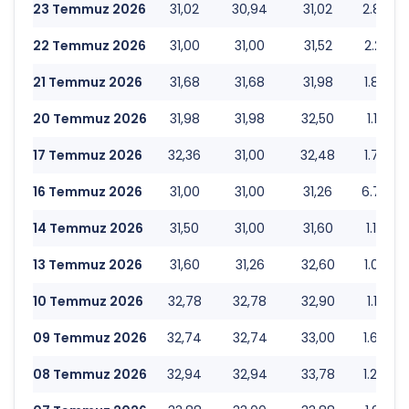
23 Temmuz 2026
31,02
30,94
31,02
2.856.8
22 Temmuz 2026
31,00
31,00
31,52
2.256.4
21 Temmuz 2026
31,68
31,68
31,98
1.805.4
20 Temmuz 2026
31,98
31,98
32,50
1.157.8
17 Temmuz 2026
32,36
31,00
32,48
1.758.4
16 Temmuz 2026
31,00
31,00
31,26
6.744.3
14 Temmuz 2026
31,50
31,00
31,60
1.124.0
13 Temmuz 2026
31,60
31,26
32,60
1.089.7
10 Temmuz 2026
32,78
32,78
32,90
1.141.9
09 Temmuz 2026
32,74
32,74
33,00
1.647.8
08 Temmuz 2026
32,94
32,94
33,78
1.257.2