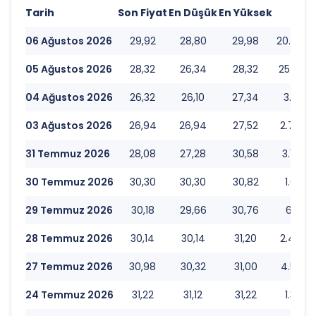
Tarih
Son Fiyat
En Düşük
En Yüksek
Hac
06 Ağustos 2026
29,92
28,80
29,98
20.590.
05 Ağustos 2026
28,32
26,34
28,32
25.560.
04 Ağustos 2026
26,32
26,10
27,34
3.645.1
03 Ağustos 2026
26,94
26,94
27,52
2.726.3
31 Temmuz 2026
28,08
27,28
30,58
3.170.7
30 Temmuz 2026
30,30
30,30
30,82
1.091.5
29 Temmuz 2026
30,18
29,66
30,76
645.01
28 Temmuz 2026
30,14
30,14
31,20
2.463.8
27 Temmuz 2026
30,98
30,32
31,00
4.573.2
24 Temmuz 2026
31,22
31,12
31,22
1.368.2