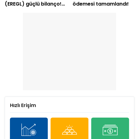
(EREGL) güçlü bilanço!
ödemesi tamamlandı!
Net kâr yüzde 415 arttı
Hızlı Erişim