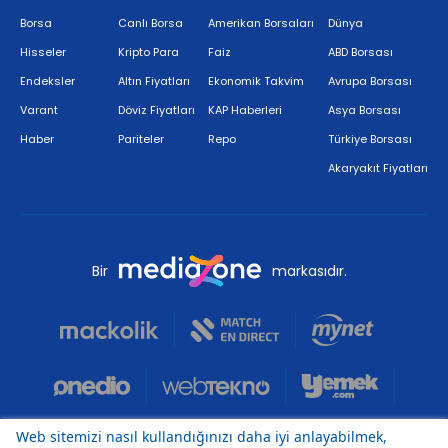
Borsa
Canlı Borsa
Amerikan Borsaları
Dünya
Hisseler
Kripto Para
Faiz
ABD Borsası
Endeksler
Altın Fiyatları
Ekonomik Takvim
Avrupa Borsası
Varant
Döviz Fiyatları
KAP Haberleri
Asya Borsası
Haber
Pariteler
Repo
Türkiye Borsası
Akaryakıt Fiyatları
Bir
markasıdır.