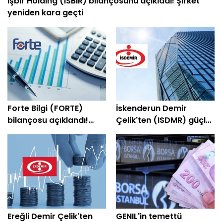
İşbir Holding (ISBIR) bilançosunu açıkladı! Şirket
yeniden kara geçti
Forte Bilgi (FORTE)
İskenderun Demir
bilançosu açıklandı!
Çelik'ten (ISDMR) güçlü
Şirket yeniden kâra
bilanço! Net kâr yüzde
geçti
203 arttı
Ereğli Demir Çelik'ten
GENIL'in temettü