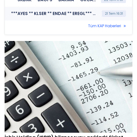
***AYES ** KLSER ** ENDAE ** EREGL*** MERKEZİ KAYIT KURULUŞU A.Ş. (Borsada İşlem Gören Tipe Dönüşüm Duyurusu)
21 Tem 16:31
Tüm KAP Haberleri