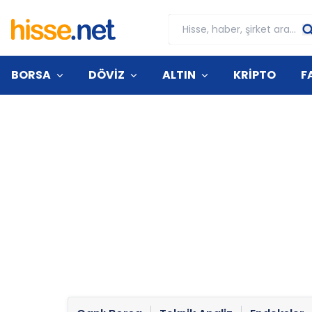
BORSA
DÖVİZ
ALTIN
KRİPTO
F