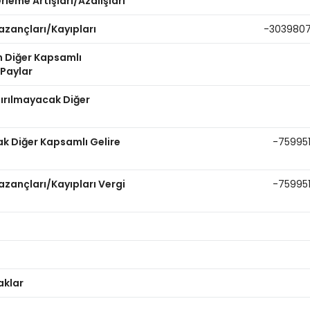
leme Artışları/Azalışları
azançları/Kayıpları
-303980
n Diğer Kapsamlı
 Paylar
dırılmayacak Diğer
ak Diğer Kapsamlı Gelire
-75995
zançları/Kayıpları Vergi
-75995
aklar