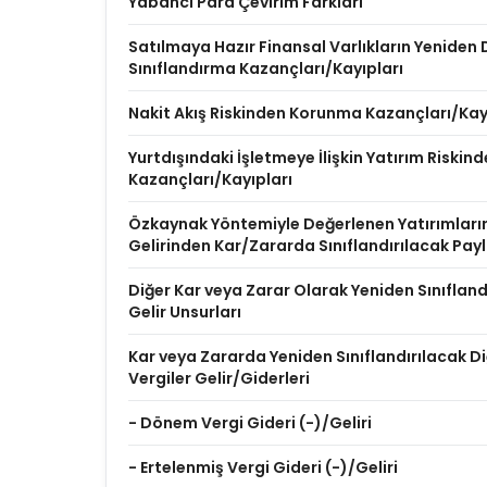
Yabancı Para Çevirim Farkları
Satılmaya Hazır Finansal Varlıkların Yenide
Sınıflandırma Kazançları/Kayıpları
Nakit Akış Riskinden Korunma Kazançları/Kay
Yurtdışındaki İşletmeye İlişkin Yatırım Riski
Kazançları/Kayıpları
Özkaynak Yöntemiyle Değerlenen Yatırımları
Gelirinden Kar/Zararda Sınıflandırılacak Pay
Diğer Kar veya Zarar Olarak Yeniden Sınıflan
Gelir Unsurları
Kar veya Zararda Yeniden Sınıflandırılacak Diğ
Vergiler Gelir/Giderleri
- Dönem Vergi Gideri (-)/Geliri
- Ertelenmiş Vergi Gideri (-)/Geliri