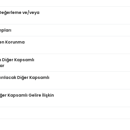
n Değerleme ve/veya
ıpları
nden Korunma
n Diğer Kapsamlı
lar
dırılacak Diğer Kapsamlı
er Kapsamlı Gelire İlişkin