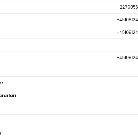
-227985
-4510812
-4510812
-4510812
eri
ararları
)