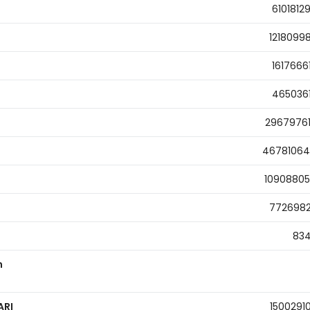
6101812
1218099
1617666
465036
2967976
4678106
1090880
772698
83
n
ARI
1500291