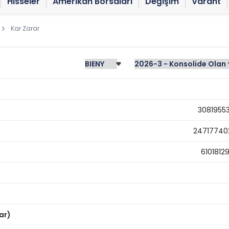
Hisseler
Amerikan Borsaları
Değişim
Varant
Kar Zarar
30819553
24717740
6101812
ar)