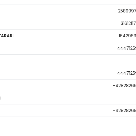
258999
3161211
ZARARI
164298
4447125
4447125
-4282826
I
-4282826