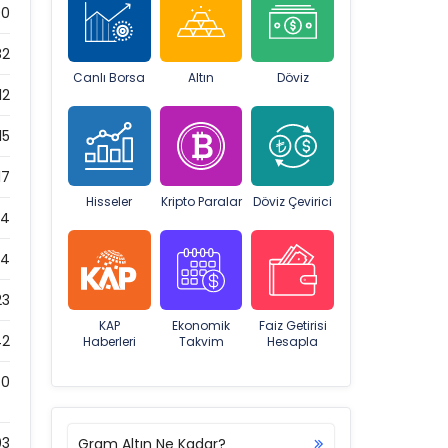
90
82
Canlı Borsa
Altın
Döviz
12
15
17
Hisseler
Kripto Paralar
Döviz Çevirici
44
54
23
KAP
Ekonomik
Faiz Getirisi
42
Haberleri
Takvim
Hesapla
0
03
Gram Altın Ne Kadar?