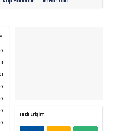
Kap Haberleri
Isı Haritası
0
11
21
90
0
0
Hızlı Erişim
0