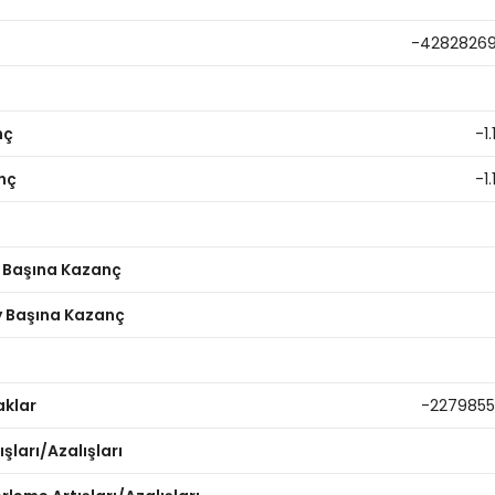
-4282826
nç
-1.
nç
-1.
y Başına Kazanç
ay Başına Kazanç
aklar
-227985
şları/Azalışları