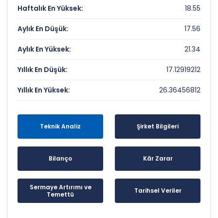
Haftalık En Yüksek:
18.55
Aylık En Düşük:
17.56
Aylık En Yüksek:
21.34
Yıllık En Düşük:
17.12919212
Yıllık En Yüksek:
26.36456812
Teknik Analiz
Şirket Bilgileri
Bilanço
Kâr Zarar
Sermaye Artırımı ve
Tarihsel Veriler
Temettü