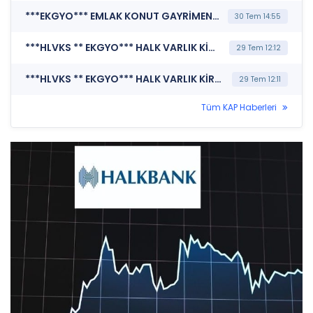
***EKGYO*** EMLAK KONUT GAYRİMENKUL YATIRIM ORTAKLIĞI A.Ş. (Özel Durum Açıklaması (Genel))
30 Tem 14:55
***HLVKS ** EKGYO*** HALK VARLIK KİRALAMA A.Ş. (Pay Dışında Sermaye Piyasası Aracı İşlemlerine İlişkin Bildirim (Faizsiz))
29 Tem 12:12
***HLVKS ** EKGYO*** HALK VARLIK KİRALAMA A.Ş. (Pay Dışında Sermaye Piyasası Aracı İşlemlerine İlişkin Bildirim (Faizsiz))
29 Tem 12:11
Tüm KAP Haberleri