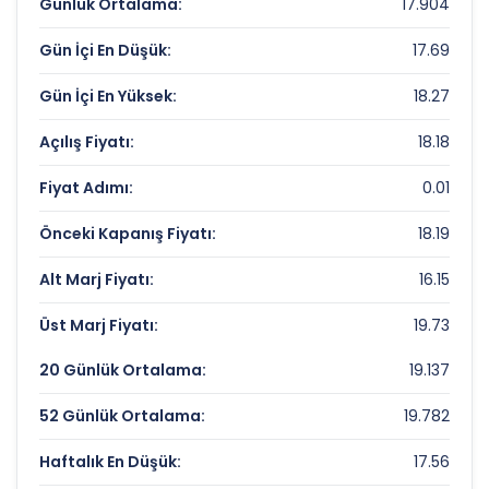
EMLAK KONUT GMYO Değerleme
Günlük Ortalama:
17.904
Çarpanları
Gün İçi En Düşük:
17.69
Fiyat/Kazanç (F/K):
18.9
Gün İçi En Yüksek:
18.27
Piyasa Değeri/Defter Değeri (PD/DD):
0.47
Açılış Fiyatı:
18.18
EMLAK KONUT GMYO Rekorlar ve Önemli
Fiyat Adımı:
0.01
Seviyeler
Önceki Kapanış Fiyatı:
18.19
Bugün Gördüğü En Yüksek Fiyat:
18.27 TL
Alt Marj Fiyatı:
16.15
Son 1 Yılın Zirvesi:
26.36456812 TL
Üst Marj Fiyatı:
19.73
Son 1 Yılın Dibi:
17.12919212 TL
20 Günlük Ortalama:
19.137
52 Günlük Ortalama:
19.782
Haftalık En Düşük:
17.56