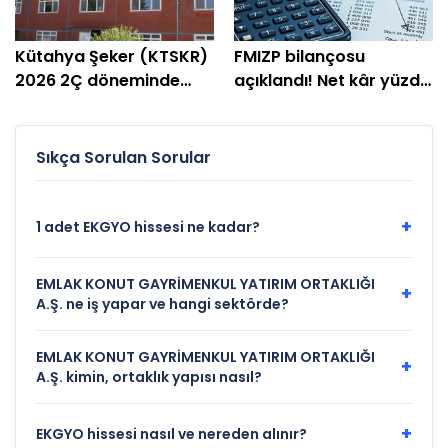
Kütahya Şeker (KTSKR)
FMIZP bilançosu
2026 2Ç döneminde
açıklandı! Net kâr yüzde
zarar etti
239 arttı
Sıkça Sorulan Sorular
+
1 adet EKGYO hissesi ne kadar?
EMLAK KONUT GAYRİMENKUL YATIRIM ORTAKLIĞI
+
A.Ş. ne iş yapar ve hangi sektörde?
EMLAK KONUT GAYRİMENKUL YATIRIM ORTAKLIĞI
+
A.Ş. kimin, ortaklık yapısı nasıl?
+
EKGYO hissesi nasıl ve nereden alınır?