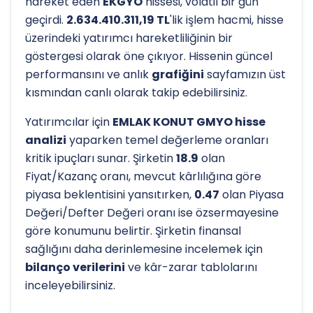
hareket eden
EKGYO
hissesi, volatil bir gün
geçirdi.
2.634.410.311,19 TL
'lik işlem hacmi, hisse
üzerindeki yatırımcı hareketliliğinin bir
göstergesi olarak öne çıkıyor. Hissenin güncel
performansını ve anlık
grafiğini
sayfamızın üst
kısmından canlı olarak takip edebilirsiniz.
Yatırımcılar için
EMLAK KONUT GMYO hisse
analizi
yaparken temel değerleme oranları
kritik ipuçları sunar. Şirketin
18.9
olan
Fiyat/Kazanç oranı, mevcut kârlılığına göre
piyasa beklentisini yansıtırken,
0.47
olan Piyasa
Değeri/Defter Değeri oranı ise özsermayesine
göre konumunu belirtir. Şirketin finansal
sağlığını daha derinlemesine incelemek için
bilanço verilerini
ve kâr-zarar tablolarını
inceleyebilirsiniz.