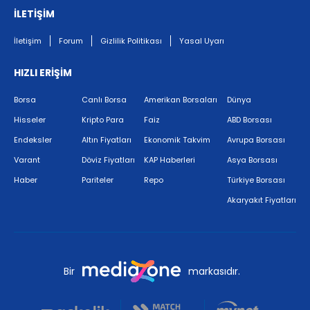
İLETİŞİM
İletişim
Forum
Gizlilik Politikası
Yasal Uyarı
HIZLI ERİŞİM
Borsa
Canlı Borsa
Amerikan Borsaları
Dünya
Hisseler
Kripto Para
Faiz
ABD Borsası
Endeksler
Altın Fiyatları
Ekonomik Takvim
Avrupa Borsası
Varant
Döviz Fiyatları
KAP Haberleri
Asya Borsası
Haber
Pariteler
Repo
Türkiye Borsası
Akaryakıt Fiyatları
Bir
markasıdır.