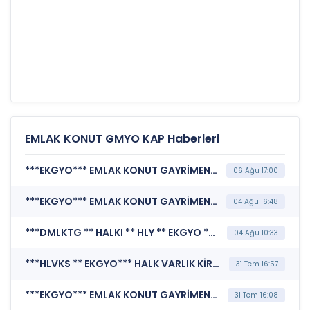
EMLAK KONUT GMYO KAP Haberleri
***EKGYO*** EMLAK KONUT GAYRİMENKUL YATIRIM ORTAKLIĞI A.Ş. (Özel Durum Açıklaması (Genel))
06 Ağu 17:00
***EKGYO*** EMLAK KONUT GAYRİMENKUL YATIRIM ORTAKLIĞI A.Ş. (Özel Durum Açıklaması (Genel))
04 Ağu 16:48
***DMLKTG ** HALKI ** HLY ** EKGYO ** DMLKT*** HALK YATIRIM MENKUL DEĞERLER A.Ş. (Likidite Sağlayıcılık Kapsamındaki İşlemler)
04 Ağu 10:33
***HLVKS ** EKGYO*** HALK VARLIK KİRALAMA A.Ş. (Tertip İhraç Belgesi)
31 Tem 16:57
***EKGYO*** EMLAK KONUT GAYRİMENKUL YATIRIM ORTAKLIĞI A.Ş. (Özel Durum Açıklaması (Genel))
31 Tem 16:08