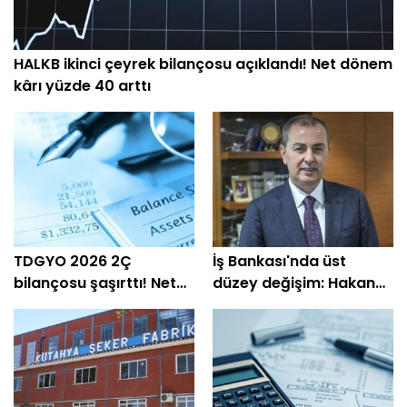
HALKB ikinci çeyrek bilançosu açıklandı! Net dönem
kârı yüzde 40 arttı
TDGYO 2026 2Ç
İş Bankası'nda üst
bilançosu şaşırttı! Net
düzey değişim: Hakan
kâr yüzde 105 bin arttı
Aran görevini
devrediyor