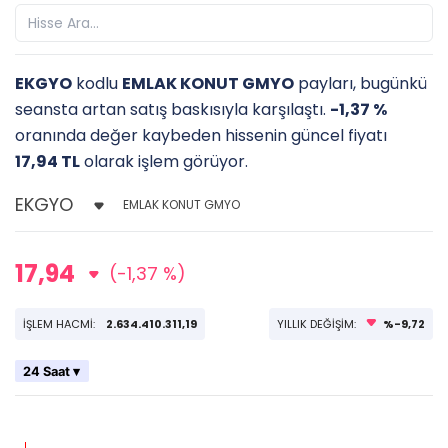
EKGYO
kodlu
EMLAK KONUT GMYO
payları, bugünkü
seansta artan satış baskısıyla karşılaştı.
-1,37 %
oranında değer kaybeden hissenin güncel fiyatı
17,94 TL
olarak işlem görüyor.
EMLAK KONUT GMYO
17,94
(-1,37 %)
İŞLEM HACMİ:
2.634.410.311,19
YILLIK DEĞİŞİM:
%-9,72
24 Saat ▾