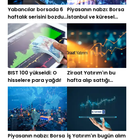
Yabancılar borsada 6
Piyasanın nabzı: Borsa
haftalık serisini bozdu!
İstanbul ve küresel
Bu hisseleri sattılar
piyasalarda gün
başlarken (5 Ağustos)
BIST 100 yükseldi: O
Ziraat Yatırım'ın bu
hisselere para yağdı!
hafta alıp sattığı
hisseler
Piyasanın nabzı: Borsa
İş Yatırım'ın bugün alım