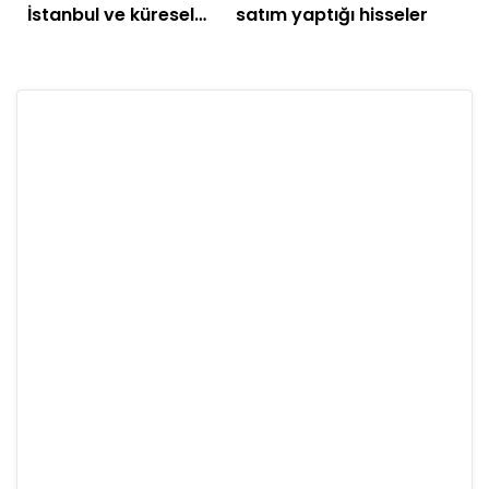
İstanbul ve küresel
satım yaptığı hisseler
piyasalarda gün
başlarken (31 Temmuz
2026)