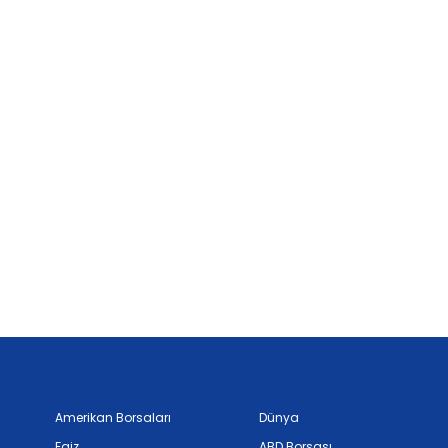
Amerikan Borsaları
Dünya
Faiz
ABD Borsası