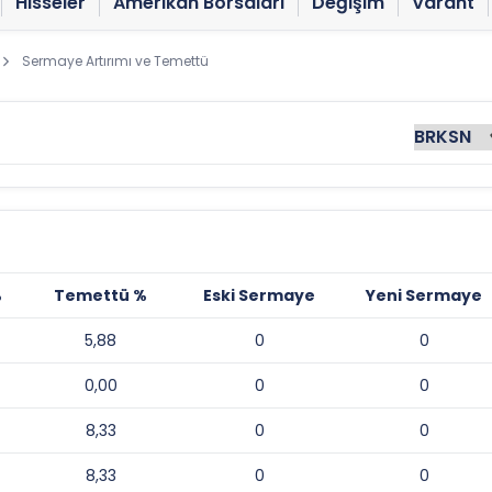
Hisseler
Amerikan Borsaları
Değişim
Varant
Sermaye Artırımı ve Temettü
%
Temettü %
Eski Sermaye
Yeni Sermaye
5,88
0
0
0,00
0
0
8,33
0
0
8,33
0
0