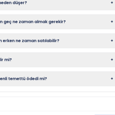
 neden düşer?
+
en geç ne zaman almak gerekir?
+
 erken ne zaman satılabilir?
+
ir mi?
+
enli temettü ödedi mi?
+