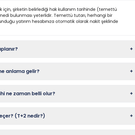
çin, şirketin belirlediği hak kullanım tarihinde (temettü
nedi bulunması yeterlidir. Temettü tutarı, herhangi bir
unduğu yatırım hesabınıza otomatik olarak nakit şeklinde
aplanır?
+
 ne anlama gelir?
+
i ne zaman belli olur?
+
çer? (T+2 nedir?)
+