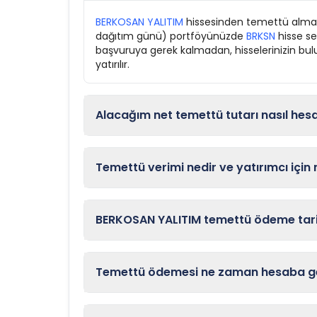
BERKOSAN YALITIM
hissesinden temettü almak i
dağıtım günü) portföyünüzde
BRKSN
hisse se
başvuruya gerek kalmadan, hisselerinizin bul
yatırılır.
Alacağım net temettü tutarı nasıl hes
Temettü verimi nedir ve yatırımcı için
BERKOSAN YALITIM temettü ödeme tarih
Temettü ödemesi ne zaman hesaba ge