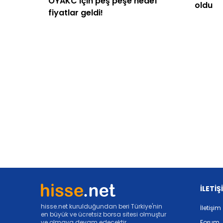
OYAKC için peş peşe hedef
oldu
fiyatlar geldi!
İLETİŞ
hisse.net kurulduğundan beri Türkiye'nin
İletişim
en büyük ve ücretsiz borsa sitesi olmuştur
ve olmaya devam edecektir.
Forum