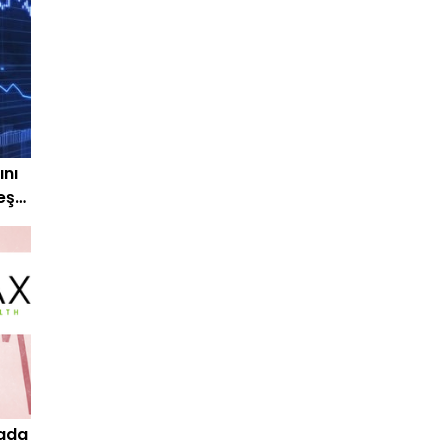
ını
peşe
tada