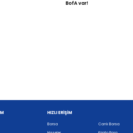
BofA var!
İM
HIZLI ERİŞİM
Borsa
Canlı Borsa
Hisseler
Kripto Para