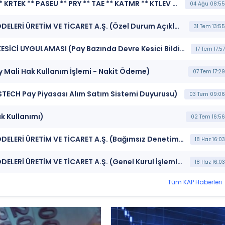
***PCS ** TRBNK ** AVHOL ** BIGEN ** FORMT ** KRTEK ** PASEU ** PRY ** TAE ** KATMR ** KTLEV ** BRKSN ** PKZ*** KAMUYU AYDINLATMA PLATFORMU (Kamuyu Aydınlatma Platformu Duyurusu)
04 Ağu 08:55
***BRKSN*** BERKOSAN YALITIM VE TECRİT MADDELERİ ÜRETİM VE TİCARET A.Ş. (Özel Durum Açıklaması (Genel))
31 Tem 13:55
***BRKSN*** BORSA İSTANBUL BISTECH DEVRE KESİCİ UYGULAMASI (Pay Bazında Devre Kesici Bildirimi)
17 Tem 17:57
 Mali Hak Kullanım İşlemi - Nakit Ödeme)
07 Tem 17:29
ISTECH Pay Piyasası Alım Satım Sistemi Duyurusu)
03 Tem 09:06
k Kullanımı)
02 Tem 16:56
***BRKSN*** BERKOSAN YALITIM VE TECRİT MADDELERİ ÜRETİM VE TİCARET A.Ş. (Bağımsız Denetim Kuruluşunun Belirlenmesi)
18 Haz 16:03
***BRKSN*** BERKOSAN YALITIM VE TECRİT MADDELERİ ÜRETİM VE TİCARET A.Ş. (Genel Kurul İşlemlerine İlişkin Bildirim)
18 Haz 16:03
Tüm KAP Haberleri