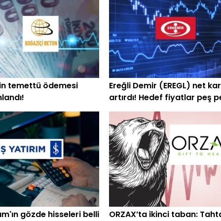
in temettü ödemesi
Ereğli Demir (EREGL) net kar
landı!
artırdı! Hedef fiyatlar peş 
geldi
rım'ın gözde hisseleri belli
ORZAX’ta ikinci taban: Tah