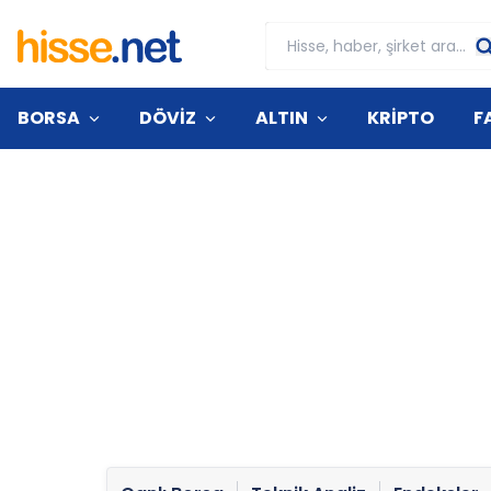
BORSA
DÖVİZ
ALTIN
KRİPTO
F