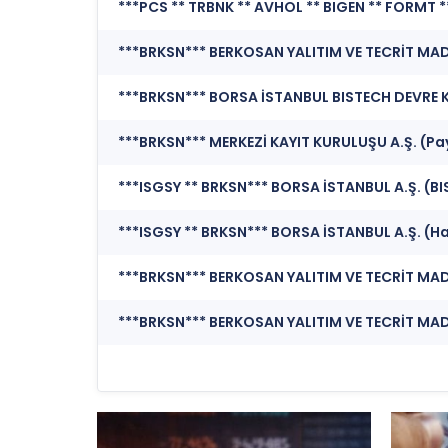
***BRKSN*** MERKEZİ KAYIT KURULUŞU A.Ş. (Pay
***ISGSY ** BRKSN*** BORSA İSTANBUL A.Ş. (B
***ISGSY ** BRKSN*** BORSA İSTANBUL A.Ş. (Ha