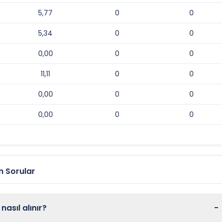
5,77
0
0
5,34
0
0
0,00
0
0
11,11
0
0
0,00
0
0
0,00
0
0
n Sorular
asıl alınır?
-