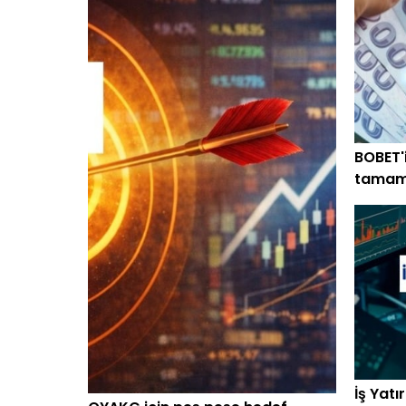
BOBET'
tamam
İş Yatı