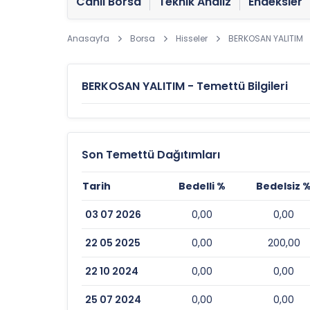
Canlı Borsa
Teknik Analiz
Endeksler
Anasayfa
Borsa
Hisseler
BERKOSAN YALITIM
BERKOSAN YALITIM - Temettü Bilgileri
Son Temettü Dağıtımları
Tarih
Bedelli %
Bedelsiz 
03 07 2026
0,00
0,00
22 05 2025
0,00
200,00
22 10 2024
0,00
0,00
25 07 2024
0,00
0,00