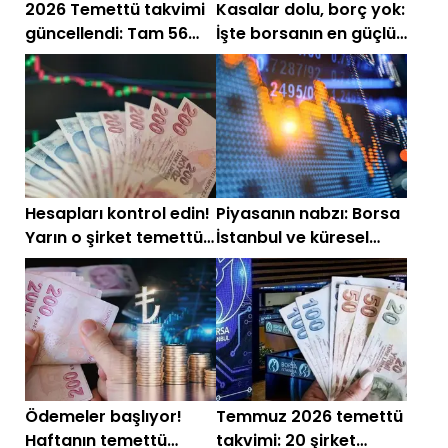
2026 Temettü takvimi
Kasalar dolu, borç yok:
güncellendi: Tam 56
İşte borsanın en güçlü
şirket kar payı
hisseleri
ödeyecek
Hesapları kontrol edin!
Piyasanın nabzı: Borsa
Yarın o şirket temettü
İstanbul ve küresel
ödemesi yapacak
piyasalarda gün
başlarken (1 Temmuz)
Ödemeler başlıyor!
Temmuz 2026 temettü
Haftanın temettü
takvimi: 20 şirket