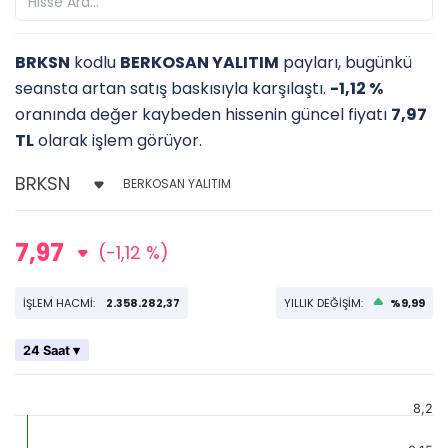
BRKSN
kodlu
BERKOSAN YALITIM
payları, bugünkü
seansta artan satış baskısıyla karşılaştı.
-1,12 %
oranında değer kaybeden hissenin güncel fiyatı
7,97
TL
olarak işlem görüyor.
BERKOSAN YALITIM
7,97
(-1,12 %)
İŞLEM HACMİ:
2.358.282,37
YILLIK DEĞİŞİM:
%9,99
24 Saat ▾
8,2