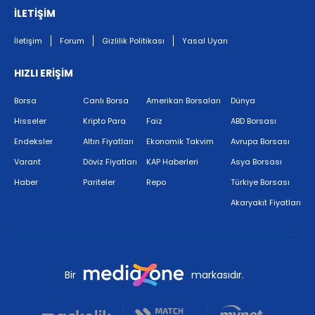
İLETİŞİM
İletişim
Forum
Gizlilik Politikası
Yasal Uyarı
HIZLI ERİŞİM
Borsa
Canlı Borsa
Amerikan Borsaları
Dünya
Hisseler
Kripto Para
Faiz
ABD Borsası
Endeksler
Altın Fiyatları
Ekonomik Takvim
Avrupa Borsası
Varant
Döviz Fiyatları
KAP Haberleri
Asya Borsası
Haber
Pariteler
Repo
Türkiye Borsası
Akaryakıt Fiyatları
Bir
markasıdır.