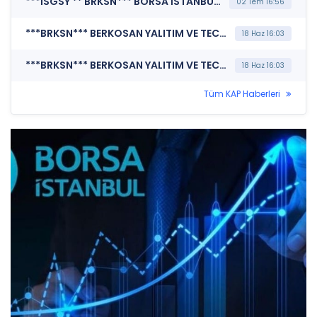
***ISGSY ** BRKSN*** BORSA İSTANBUL A.Ş. (Hak Kullanımı)
02 Tem 16:56
***BRKSN*** BERKOSAN YALITIM VE TECRİT MADDELERİ ÜRETİM VE TİCARET A.Ş. (Bağımsız Denetim Kuruluşunun Belirlenmesi)
18 Haz 16:03
***BRKSN*** BERKOSAN YALITIM VE TECRİT MADDELERİ ÜRETİM VE TİCARET A.Ş. (Genel Kurul İşlemlerine İlişkin Bildirim)
18 Haz 16:03
Tüm KAP Haberleri