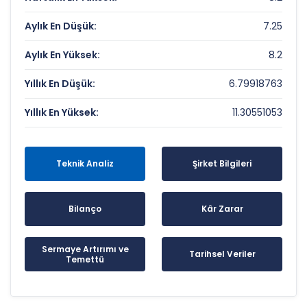
Aylık En Düşük:
7.25
Aylık En Yüksek:
8.2
Yıllık En Düşük:
6.79918763
Yıllık En Yüksek:
11.30551053
Teknik Analiz
Şirket Bilgileri
Bilanço
Kâr Zarar
Sermaye Artırımı ve
Tarihsel Veriler
Temettü