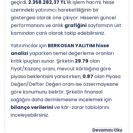
geçirdi.
2.358.282,37 TL
'lik işlem hacmi, hisse
üzerindeki yatırımcı hareketliliğinin bir
göstergesi olarak öne çıkıyor. Hissenin güncel
performansını ve anlık
grafiğini
sayfamızın üst
kısmından canlı olarak takip edebilirsiniz.
Yatırımcılar için
BERKOSAN YALITIM hisse
analizi
yaparken temel değerleme oranları
kritik ipuçları sunar. Şirketin
29.79
olan
Fiyat/Kazanç oranı, mevcut kârlılığına göre
piyasa beklentisini yansıtırken,
0.87
olan Piyasa
Değeri/Defter Değeri oranı ise özsermayesine
göre konumunu belirtir. Şirketin finansal
sağlığını daha derinlemesine incelemek için
bilanço verilerini
ve kâr-zarar tablolarını
inceleyebilirsiniz.
Hissenin uzun vadeli trendini ve potansiyel
Devamını Oku