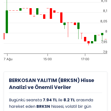
8,15
8,1
8,05
8
7,95
7,9
7 Ağu
15:00
17:00
BERKOSAN YALITIM (BRKSN) Hisse
Analizi ve Önemli Veriler
Bugünkü seansta
7.94 TL
ile
8.2 TL
arasında
hareket eden
BRKSN
hissesi, volatil bir gün