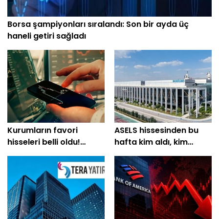
Borsa şampiyonları sıralandı: Son bir ayda üç
haneli getiri sağladı
Kurumların favori
ASELS hissesinden bu
hisseleri belli oldu!
hafta kim aldı, kim
Yüzde 200'e yakın getiri
sattı?
bekleniyor