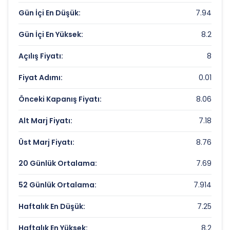
Fiyat/Kazanç (F/K):
29.79
Gün İçi En Düşük:
7.94
Piyasa Değeri/Defter Değeri (PD/DD):
0.87
Gün İçi En Yüksek:
8.2
BERKOSAN YALITIM Rekorlar ve Önemli
Açılış Fiyatı:
8
Seviyeler
Fiyat Adımı:
0.01
Bugün Gördüğü En Yüksek Fiyat:
8.2 TL
Önceki Kapanış Fiyatı:
8.06
Son 1 Yılın Zirvesi:
11.30551053 TL
Alt Marj Fiyatı:
7.18
Son 1 Yılın Dibi:
6.79918763 TL
Üst Marj Fiyatı:
8.76
20 Günlük Ortalama:
7.69
52 Günlük Ortalama:
7.914
Haftalık En Düşük:
7.25
Haftalık En Yüksek:
8.2