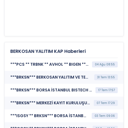
BERKOSAN YALITIM KAP Haberleri
***PCS ** TRBNK ** AVHOL ** BIGEN ** FORMT ** KRTEK ** PASEU ** PRY ** TAE ** KATMR ** KTLEV ** BRKSN ** PKZ*** KAMUYU AYDINLATMA PLATFORMU (Kamuyu Aydınlatma Platformu Duyurusu)
04 Ağu 08:55
***BRKSN*** BERKOSAN YALITIM VE TECRİT MADDELERİ ÜRETİM VE TİCARET A.Ş. (Özel Durum Açıklaması (Genel))
31 Tem 13:55
***BRKSN*** BORSA İSTANBUL BISTECH DEVRE KESİCİ UYGULAMASI (Pay Bazında Devre Kesici Bildirimi)
17 Tem 17:57
***BRKSN*** MERKEZİ KAYIT KURULUŞU A.Ş. (Pay Mali Hak Kullanım İşlemi - Nakit Ödeme)
07 Tem 17:29
***ISGSY ** BRKSN*** BORSA İSTANBUL A.Ş. (BISTECH Pay Piyasası Alım Satım Sistemi Duyurusu)
03 Tem 09:06