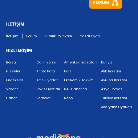
FORUM
İLETİŞİM
İletişim
Forum
Gizlilik Politikası
Yasal Uyarı
HIZLI ERİŞİM
Borsa
Canlı Borsa
Amerikan Borsaları
Dünya
Hisseler
Kripto Para
Faiz
ABD Borsası
Endeksler
Altın Fiyatları
Ekonomik Takvim
Avrupa Borsası
Varant
Döviz Fiyatları
KAP Haberleri
Asya Borsası
Haber
Pariteler
Repo
Türkiye Borsası
Akaryakıt Fiyatları