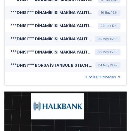
***DNISI*** DİNAMİK ISI MAKİNA YALITIM MALZEMELERİ SANAYİ VE TİCARET A.Ş. (Sermaye Artırımı - Azaltımı İşlemlerine İlişkin Bildirim)
10 Haz 19:14
***DNISI*** DİNAMİK ISI MAKİNA YALITIM MALZEMELERİ SANAYİ VE TİCARET A.Ş. (Sermaye Artırımı - Azaltımı İşlemlerine İlişkin Bildirim)
09 Haz 17:41
***DNISI*** DİNAMİK ISI MAKİNA YALITIM MALZEMELERİ SANAYİ VE TİCARET A.Ş. (Bağımsız Denetim Kuruluşunun Belirlenmesi)
06 May 15:56
***DNISI*** DİNAMİK ISI MAKİNA YALITIM MALZEMELERİ SANAYİ VE TİCARET A.Ş. (Genel Kurul İşlemlerine İlişkin Bildirim)
06 May 15:55
***DNISI*** BORSA İSTANBUL BISTECH DEVRE KESİCİ UYGULAMASI (Pay Bazında Devre Kesici Bildirimi)
04 May 12:49
Tüm KAP Haberleri