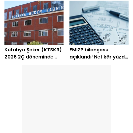
devrediyor
Kütahya Şeker (KTSKR)
FMIZP bilançosu
2026 2Ç döneminde
açıklandı! Net kâr yüzde
zarar etti
239 arttı