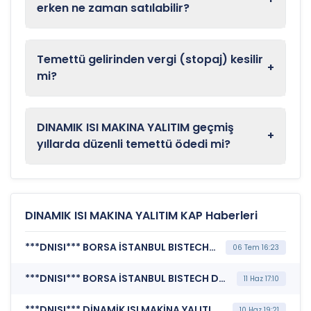
erken ne zaman satılabilir?
Temettü gelirinden vergi (stopaj) kesilir
+
mi?
DINAMIK ISI MAKINA YALITIM geçmiş
+
yıllarda düzenli temettü ödedi mi?
DINAMIK ISI MAKINA YALITIM KAP Haberleri
***DNISI*** BORSA İSTANBUL BISTECH DEVRE KESİCİ UYGULAMASI (Pay Bazında Devre Kesici Bildirimi)
06 Tem 16:23
***DNISI*** BORSA İSTANBUL BISTECH DEVRE KESİCİ UYGULAMASI (Pay Bazında Devre Kesici Bildirimi)
11 Haz 17:10
***DNISI*** DİNAMİK ISI MAKİNA YALITIM MALZEMELERİ SANAYİ VE TİCARET A.Ş. (Sermaye Artırımı - Azaltımı İşlemlerine İlişkin Bildirim)
10 Haz 19:21