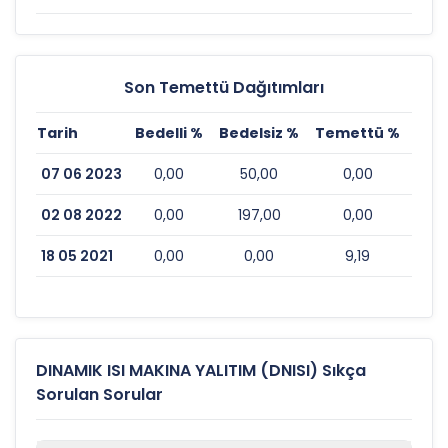
Son Temettü Dağıtımları
Tarih
Bedelli %
Bedelsiz %
Temettü %
Esk
07 06 2023
0,00
50,00
0,00
02 08 2022
0,00
197,00
0,00
18 05 2021
0,00
0,00
9,19
DINAMIK ISI MAKINA YALITIM (DNISI) Sıkça
Sorulan Sorular