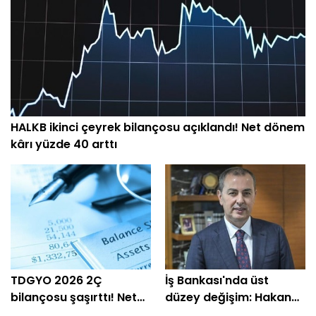
HALKB ikinci çeyrek bilançosu açıklandı! Net dönem
kârı yüzde 40 arttı
TDGYO 2026 2Ç
İş Bankası'nda üst
bilançosu şaşırttı! Net
düzey değişim: Hakan
kâr yüzde 105 bin arttı
Aran görevini