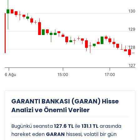
130
129
128
127
6 Ağu
15:00
17:00
GARANTI BANKASI (GARAN) Hisse
Analizi ve Önemli Veriler
Bugünkü seansta
127.6 TL
ile
131.1 TL
arasında
hareket eden
GARAN
hissesi, volatil bir gün