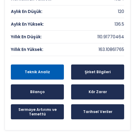
Aylık En Düşük:
120
Aylık En Yüksek:
136.5
Yıllık En Düşük:
110.91770464
Yıllık En Yüksek:
163.10861765
Teknik Analiz
Şirket Bilgileri
Bilanço
Kâr Zarar
Sermaye Artırımı ve
Tarihsel Veriler
Temettü