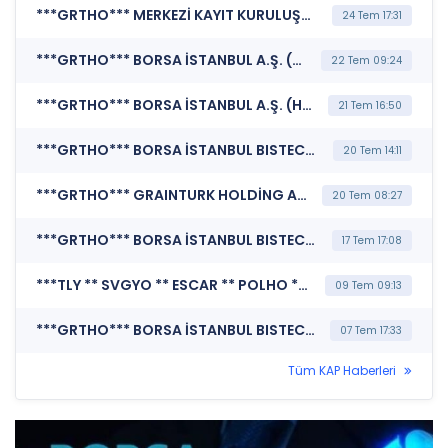
***GRTHO*** MERKEZİ KAYIT KURULUŞU A.Ş. (Pay Mali Hak Kullanım İşlemi - Nakit Ödeme)
24 Tem 17:31
***GRTHO*** BORSA İSTANBUL A.Ş. (BISTECH Pay Piyasası Alım Satım Sistemi Duyurusu)
22 Tem 09:24
***GRTHO*** BORSA İSTANBUL A.Ş. (Hak Kullanımı)
21 Tem 16:50
***GRTHO*** BORSA İSTANBUL BISTECH DEVRE KESİCİ UYGULAMASI (Pay Bazında Devre Kesici Bildirimi)
20 Tem 14:11
***GRTHO*** GRAINTURK HOLDİNG A.Ş. (Özel Durum Açıklaması (Genel))
20 Tem 08:27
***GRTHO*** BORSA İSTANBUL BISTECH DEVRE KESİCİ UYGULAMASI (Pay Bazında Devre Kesici Bildirimi)
17 Tem 17:08
***TLY ** SVGYO ** ESCAR ** POLHO ** FZLGY ** PYH ** BBN ** GRTHO*** KAMUYU AYDINLATMA PLATFORMU (Kamuyu Aydınlatma Platformu Duyurusu)
09 Tem 09:13
***GRTHO*** BORSA İSTANBUL BISTECH DEVRE KESİCİ UYGULAMASI (Pay Bazında Devre Kesici Bildirimi)
07 Tem 17:33
Tüm KAP Haberleri