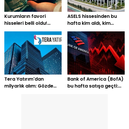
Kurumların favori
ASELS hissesinden bu
hisseleri belli oldu!
hafta kim aldı, kim
Yüzde 200'e yakın getiri
sattı?
bekleniyor
Tera Yatırım'dan
Bank of America (BofA)
milyarlık alım: Gözde
bu hafta satışa geçti:
hisseleri belli oldu
EREGL ve SASA listede