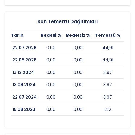
Son Temettü Dağıtımları
Tarih
Bedelli %
Bedelsiz %
Temettü %
Esk
22 07 2026
0,00
0,00
44,91
22 05 2026
0,00
0,00
44,91
13 12 2024
0,00
0,00
3,97
13 09 2024
0,00
0,00
3,97
22 07 2024
0,00
0,00
3,97
15 08 2023
0,00
0,00
1,52