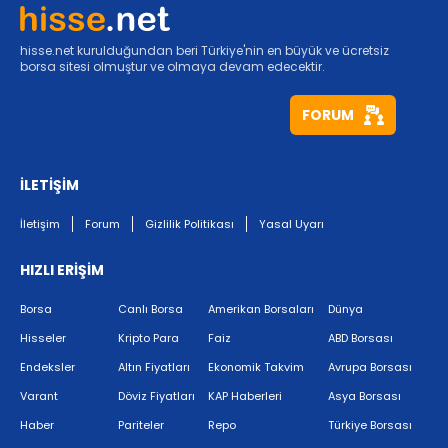
hisse.net kurulduğundan beri Türkiye'nin en büyük ve ücretsiz
borsa sitesi olmuştur ve olmaya devam edecektir.
FORUM
İLETİŞİM
İletişim
Forum
Gizlilik Politikası
Yasal Uyarı
HIZLI ERİŞİM
Borsa
Canlı Borsa
Amerikan Borsaları
Dünya
Hisseler
Kripto Para
Faiz
ABD Borsası
Endeksler
Altın Fiyatları
Ekonomik Takvim
Avrupa Borsası
Varant
Döviz Fiyatları
KAP Haberleri
Asya Borsası
Haber
Pariteler
Repo
Türkiye Borsası