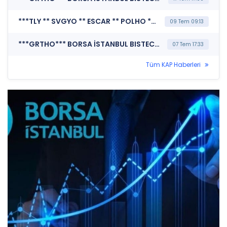
***TLY ** SVGYO ** ESCAR ** POLHO ** FZLGY ** PYH ** BBN ** GRTHO*** KAMUYU AYDINLATMA PLATFORMU (Kamuyu Aydınlatma Platformu Duyurusu)
09 Tem 09:13
***GRTHO*** BORSA İSTANBUL BISTECH DEVRE KESİCİ UYGULAMASI (Pay Bazında Devre Kesici Bildirimi)
07 Tem 17:33
Tüm KAP Haberleri