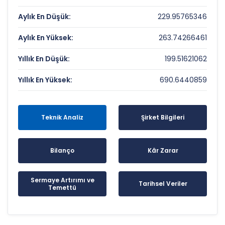
Aylık En Düşük:
229.95765346
Aylık En Yüksek:
263.74266461
Yıllık En Düşük:
199.51621062
Yıllık En Yüksek:
690.6440859
Teknik Analiz
Şirket Bilgileri
Bilanço
Kâr Zarar
Sermaye Artırımı ve
Tarihsel Veriler
Temettü