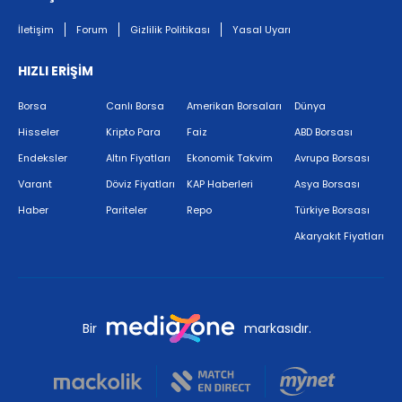
İletişim
Forum
Gizlilik Politikası
Yasal Uyarı
HIZLI ERİŞİM
Borsa
Canlı Borsa
Amerikan Borsaları
Dünya
Hisseler
Kripto Para
Faiz
ABD Borsası
Endeksler
Altın Fiyatları
Ekonomik Takvim
Avrupa Borsası
Varant
Döviz Fiyatları
KAP Haberleri
Asya Borsası
Haber
Pariteler
Repo
Türkiye Borsası
Akaryakıt Fiyatları
Bir
markasıdır.