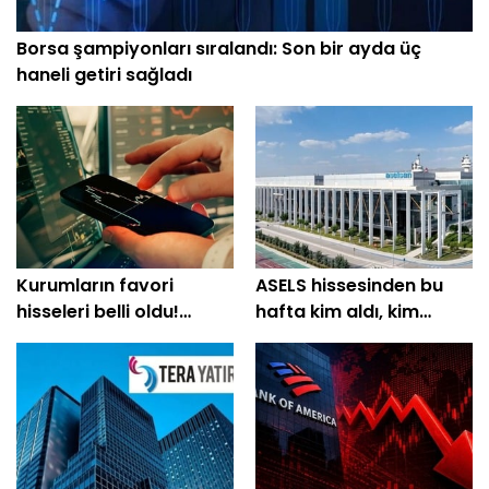
Borsa şampiyonları sıralandı: Son bir ayda üç
haneli getiri sağladı
Kurumların favori
ASELS hissesinden bu
hisseleri belli oldu!
hafta kim aldı, kim
Yüzde 200'e yakın getiri
sattı?
bekleniyor