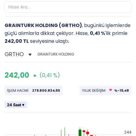
GRAINTURK HOLDING (GRTHO)
, bugünkü işlemlerde
güçlü alımlarla dikkat çekiyor. Hisse,
0,41 %
'lik primle
242,00 TL
seviyesine ulaştı.
GRAINTURK HOLDING
242,00
(0,41 %)
İŞLEM HACMİ:
279.800.834,50
YILLIK DEĞİŞİM:
%-15,48
24 Saat ▾
244