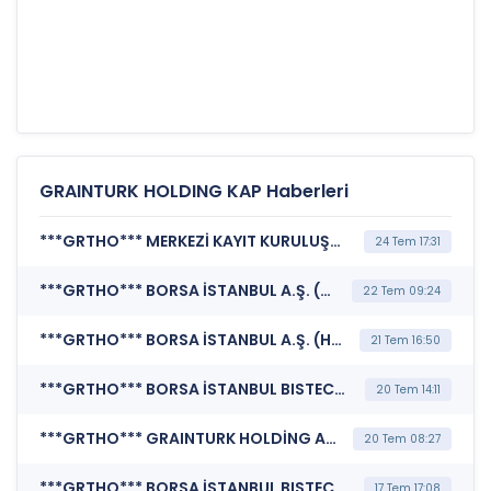
GRAINTURK HOLDING KAP Haberleri
***GRTHO*** MERKEZİ KAYIT KURULUŞU A.Ş. (Pay Mali Hak Kullanım İşlemi - Nakit Ödeme)
24 Tem 17:31
***GRTHO*** BORSA İSTANBUL A.Ş. (BISTECH Pay Piyasası Alım Satım Sistemi Duyurusu)
22 Tem 09:24
***GRTHO*** BORSA İSTANBUL A.Ş. (Hak Kullanımı)
21 Tem 16:50
***GRTHO*** BORSA İSTANBUL BISTECH DEVRE KESİCİ UYGULAMASI (Pay Bazında Devre Kesici Bildirimi)
20 Tem 14:11
***GRTHO*** GRAINTURK HOLDİNG A.Ş. (Özel Durum Açıklaması (Genel))
20 Tem 08:27
***GRTHO*** BORSA İSTANBUL BISTECH DEVRE KESİCİ UYGULAMASI (Pay Bazında Devre Kesici Bildirimi)
17 Tem 17:08