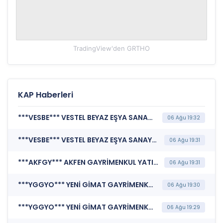
TradingView'den
GRTHO
KAP Haberleri
***VESBE*** VESTEL BEYAZ EŞYA SANAYİ VE TİCARET A.Ş. (İhraç Tavanına İlişkin Bildirim)
06 Ağu 19:32
***VESBE*** VESTEL BEYAZ EŞYA SANAYİ VE TİCARET A.Ş. (İhraç Belgesi)
06 Ağu 19:31
***AKFGY*** AKFEN GAYRİMENKUL YATIRIM ORTAKLIĞI A.Ş. (Genel Kurul İşlemlerine İlişkin Bildirim)
06 Ağu 19:31
***YGGYO*** YENİ GİMAT GAYRİMENKUL YATIRIM ORTAKLIĞI A.Ş. (Portföy Sınırlamalarına Uyumun Kontrolü)
06 Ağu 19:30
***YGGYO*** YENİ GİMAT GAYRİMENKUL YATIRIM ORTAKLIĞI A.Ş. (Sorumluluk Beyanı (Konsolide))
06 Ağu 19:29