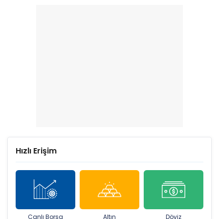
Net kâr yüzde 415 arttı
Hızlı Erişim
Canlı Borsa
Altın
Döviz