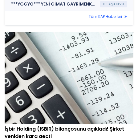
***YGGYO*** YENİ GİMAT GAYRİMENKUL YATIRIM ORTAKLIĞI A.Ş. (Faaliyet Raporu (Konsolide))
06 Ağu 19:29
Tüm KAP Haberleri
İşbir Holding (ISBIR) bilançosunu açıkladı! Şirket
yeniden kara geçti