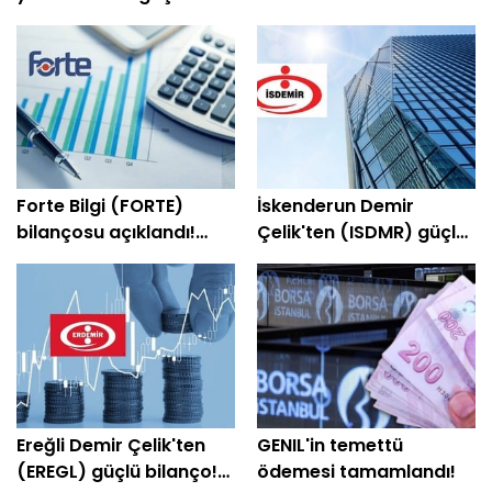
Forte Bilgi (FORTE)
İskenderun Demir
bilançosu açıklandı!
Çelik'ten (ISDMR) güçlü
Şirket yeniden kâra
bilanço! Net kâr yüzde
geçti
203 arttı
Ereğli Demir Çelik'ten
GENIL'in temettü
(EREGL) güçlü bilanço!
ödemesi tamamlandı!