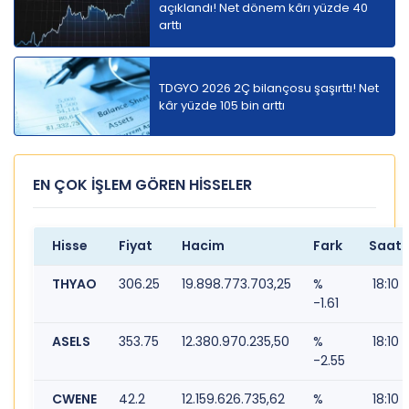
açıklandı! Net dönem kârı yüzde 40
arttı
TDGYO 2026 2Ç bilançosu şaşırttı! Net
kâr yüzde 105 bin arttı
EN ÇOK İŞLEM GÖREN HİSSELER
Hisse
Fiyat
Hacim
Fark
Saat
THYAO
306.25
19.898.773.703,25
%
18:10
-1.61
ASELS
353.75
12.380.970.235,50
%
18:10
-2.55
CWENE
42.2
12.159.626.735,62
%
18:10