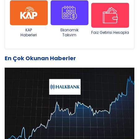
KAP
Ekonomik
Faiz Getirisi Hesapla
Haberleri
Takvim
En Çok Okunan Haberler