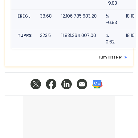
-9.83
EREGL
38.68
12.106.785.683,20
%
18:10
-6.93
TUPRS
323.5
11.831.364.007,00
%
18:10
0.62
Tüm Hisseler