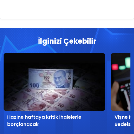
İlginizi Çekebilir
Hazine haftaya kritik ihalelerle
Vişne Ma
borçlanacak
Bedelsi