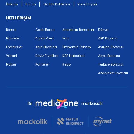
İletişim
Forum
Gizlilik Politikası
Yasal Uyarı
HIZLI ERİŞİM
Borsa
Canlı Borsa
Amerikan Borsaları
Dünya
Hisseler
Kripto Para
Faiz
ABD Borsası
Endeksler
Altın Fiyatları
Ekonomik Takvim
Avrupa Borsası
Varant
Döviz Fiyatları
KAP Haberleri
Asya Borsası
Haber
Pariteler
Repo
Türkiye Borsası
Akaryakıt Fiyatları
Bir
markasıdır.