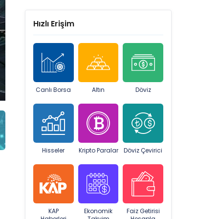
Hızlı Erişim
Canlı Borsa
Altın
Döviz
Hisseler
Kripto Paralar
Döviz Çevirici
KAP
Ekonomik
Faiz Getirisi
Haberleri
Takvim
Hesapla