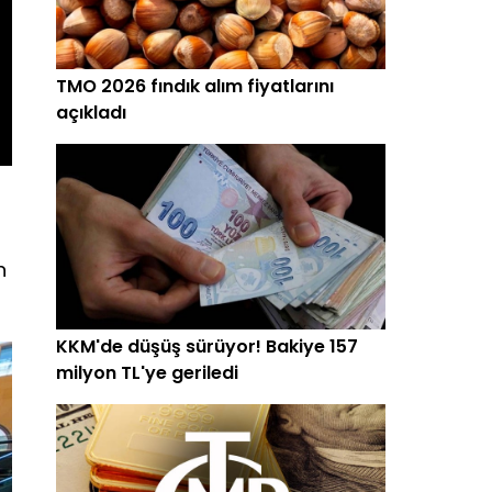
TMO 2026 fındık alım fiyatlarını
açıkladı
n
KKM'de düşüş sürüyor! Bakiye 157
milyon TL'ye geriledi