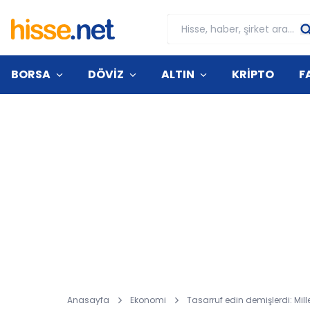
BORSA
DÖVİZ
ALTIN
KRİPTO
F
Anasayfa
Ekonomi
Tasarruf edin demişlerdi: Mill