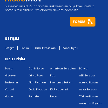
hisse.net kurulduğundan beri Türkiye'nin en büyük ve ücretsiz
borsa sitesi olmuştur ve olmaya devam edecektir.
FORUM
İLETİŞİM
İletişim
Forum
Gizlilik Politikası
Yasal Uyarı
HIZLI ERİŞİM
Borsa
Canlı Borsa
Amerikan Borsaları
Dünya
Hisseler
Kripto Para
Faiz
ABD Borsası
Endeksler
Altın Fiyatları
Ekonomik Takvim
Avrupa Borsası
Varant
Döviz Fiyatları
KAP Haberleri
Asya Borsası
Haber
Pariteler
Repo
Türkiye Borsası
Akaryakıt Fiyatları