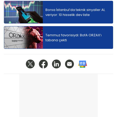
Borsa İstanbul’da teknik sinyaller AL
veriyor: 10 hisselik dev liste
Temmuz favorisiydi: BofA ORZAX’ı
tabana çekti