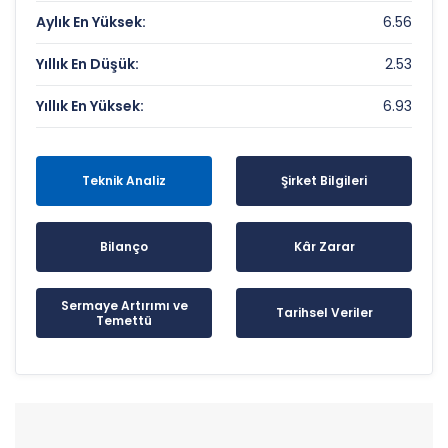
Aylık En Yüksek:
6.56
Yıllık En Düşük:
2.53
Yıllık En Yüksek:
6.93
Teknik Analiz
Şirket Bilgileri
Bilanço
Kâr Zarar
Sermaye Artırımı ve
Tarihsel Veriler
Temettü