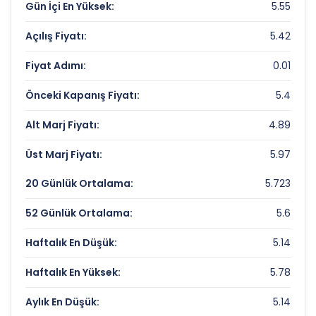
Gün İçi En Yüksek:
5.55
ICU GIRISIM Rekorlar ve Önemli Seviyeler
Açılış Fiyatı:
5.42
Bugün Gördüğü En Yüksek Fiyat:
5.55 TL
Fiyat Adımı:
0.01
Son 1 Yılın Zirvesi:
6.93 TL
Önceki Kapanış Fiyatı:
5.4
Son 1 Yılın Dibi:
2.53 TL
Alt Marj Fiyatı:
4.89
Üst Marj Fiyatı:
5.97
20 Günlük Ortalama:
5.723
52 Günlük Ortalama:
5.6
Haftalık En Düşük:
5.14
Haftalık En Yüksek:
5.78
Aylık En Düşük:
5.14