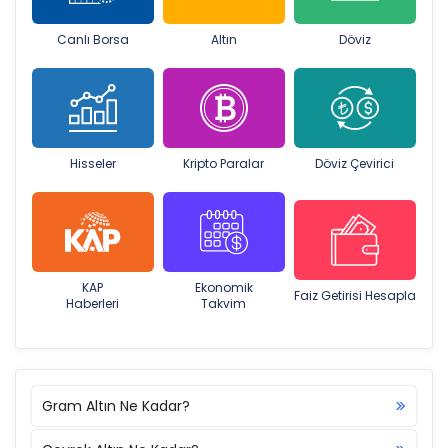
Canlı Borsa
Altın
Döviz
Hisseler
Kripto Paralar
Döviz Çevirici
KAP
Ekonomik
Faiz Getirisi Hesapla
Haberleri
Takvim
Gram Altın Ne Kadar?