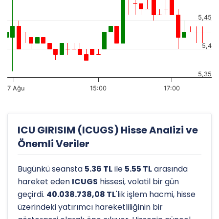
5,45
5,4
5,35
7 Ağu
15:00
17:00
ICU GIRISIM (ICUGS) Hisse Analizi ve
Önemli Veriler
Bugünkü seansta
5.36 TL
ile
5.55 TL
arasında
hareket eden
ICUGS
hissesi, volatil bir gün
geçirdi.
40.038.738,08 TL
'lik işlem hacmi, hisse
üzerindeki yatırımcı hareketliliğinin bir