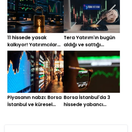
2026)
11 hissede yasak
Tera Yatırım'ın bugün
kalkıyor! Yatırımcılar
aldığı ve sattığı
bu listeyi takip ediyor
hisseler
Piyasanın nabzı: Borsa
Borsa İstanbul'da 3
İstanbul ve küresel
hissede yabancı
piyasalarda gün
alımları arttı
başlarken (20 Mayıs)