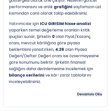
göstergesi olarak öne çıkıyor. Hissenin güncel
performansını ve anlık
grafiğini
sayfamızın üst
kısmından canlı olarak takip edebilirsiniz.
Yatırımcılar için
ICU GIRISIM hisse analizi
yaparken temel değerleme oranları kritik
ipuçları sunar. Şirketin
0
olan Fiyat/Kazanç
oranı, mevcut kârlılığına göre piyasa
beklentisini yansıtırken,
4.26
olan Piyasa
Değeri/Defter Değeri oranı ise özsermayesine
göre konumunu belirtir. Şirketin finansal
sağlığını daha derinlemesine incelemek için
bilanço verilerini
ve kâr-zarar tablolarını
inceleyebilirsiniz.
Hissenin uzun vadeli trendini ve potansiyel
Devamını Oku
destek-direnç seviyelerini anlamak için
teknik
analiz
göstergeleri önemli bir araçtır. Hissenin