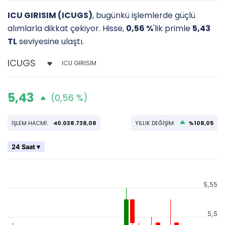
ICU GIRISIM (ICUGS)
, bugünkü işlemlerde güçlü
alımlarla dikkat çekiyor. Hisse,
0,56 %
'lik primle
5,43
TL
seviyesine ulaştı.
ICU GIRISIM
5,43
(0,56 %)
İŞLEM HACMİ:
40.038.738,08
YILLIK DEĞİŞİM:
%108,05
24 Saat ▾
5,55
5,5