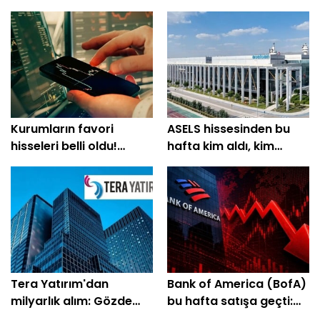
Kurumların favori
ASELS hissesinden bu
hisseleri belli oldu!
hafta kim aldı, kim
Yüzde 200'e yakın getiri
sattı?
bekleniyor
Tera Yatırım'dan
Bank of America (BofA)
milyarlık alım: Gözde
bu hafta satışa geçti:
hisseleri belli oldu
EREGL ve SASA listede