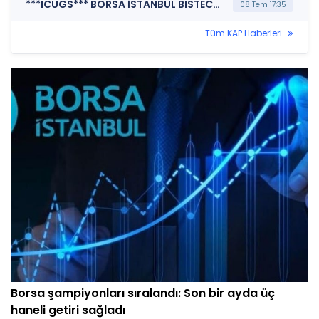
***ICUGS*** BORSA İSTANBUL BISTECH DEVRE KESİCİ UYGULAMASI (Pay Bazında Devre Kesici Bildirimi)
08 Tem 17:35
Tüm KAP Haberleri
Borsa şampiyonları sıralandı: Son bir ayda üç
haneli getiri sağladı