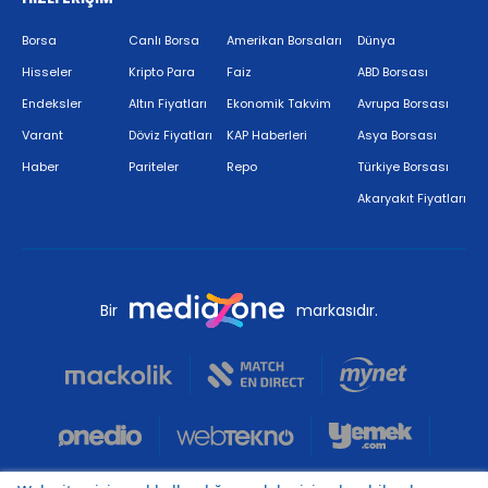
Borsa
Canlı Borsa
Amerikan Borsaları
Dünya
Hisseler
Kripto Para
Faiz
ABD Borsası
Endeksler
Altın Fiyatları
Ekonomik Takvim
Avrupa Borsası
Varant
Döviz Fiyatları
KAP Haberleri
Asya Borsası
Haber
Pariteler
Repo
Türkiye Borsası
Akaryakıt Fiyatları
Bir
markasıdır.