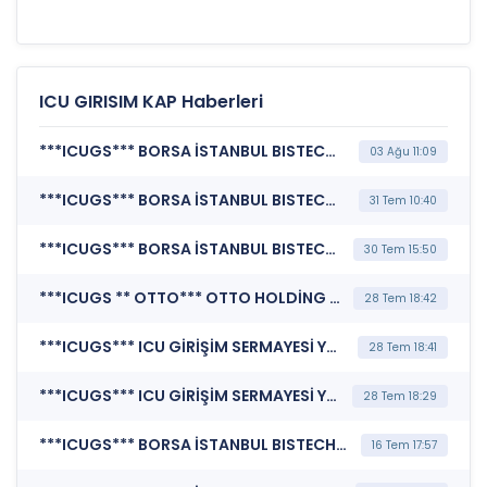
ICU GIRISIM KAP Haberleri
***ICUGS*** BORSA İSTANBUL BISTECH DEVRE KESİCİ UYGULAMASI (Pay Bazında Devre Kesici Bildirimi)
03 Ağu 11:09
***ICUGS*** BORSA İSTANBUL BISTECH DEVRE KESİCİ UYGULAMASI (Pay Bazında Devre Kesici Bildirimi)
31 Tem 10:40
***ICUGS*** BORSA İSTANBUL BISTECH DEVRE KESİCİ UYGULAMASI (Pay Bazında Devre Kesici Bildirimi)
30 Tem 15:50
***ICUGS ** OTTO*** OTTO HOLDİNG A.Ş. (Özel Durum Açıklaması (Genel))
28 Tem 18:42
***ICUGS*** ICU GİRİŞİM SERMAYESİ YATIRIM ORTAKLIĞI A.Ş. (Özel Durum Açıklaması (Genel))
28 Tem 18:41
***ICUGS*** ICU GİRİŞİM SERMAYESİ YATIRIM ORTAKLIĞI A.Ş. (Özel Durum Açıklaması (Genel))
28 Tem 18:29
***ICUGS*** BORSA İSTANBUL BISTECH DEVRE KESİCİ UYGULAMASI (Pay Bazında Devre Kesici Bildirimi)
16 Tem 17:57