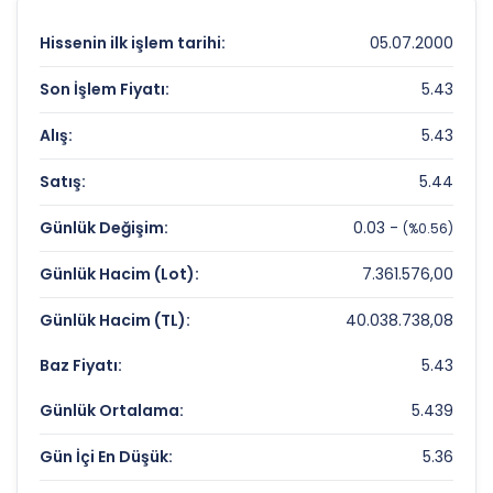
6.93 TL
olan 52 haftalık zirvesi ve
2.53 TL
olan
dip seviyesi, analistlerin
hedef fiyat
Hissenin ilk işlem tarihi:
05.07.2000
belirlemelerinde referans noktaları olarak
kullanılır.
ICUGS
için detaylı indikatör
Son İşlem Fiyatı:
5.43
analizlerine
teknik analiz sayfamızdan
Alış:
5.43
ulaşabilirsiniz.
Satış:
5.44
ICU GIRISIM Fiyat ve Getiri Karnesi
Günlük Değişim:
0.03 -
(%0.56)
Anlık Fiyat:
5,43 TL
Günlük Hacim (Lot):
7.361.576,00
Günlük Değişim:
0,56%
Günlük Hacim (TL):
40.038.738,08
Yıllık Getiri:
%108,05
Baz Fiyatı:
5.43
ICU GIRISIM Değerleme Çarpanları
Günlük Ortalama:
5.439
Fiyat/Kazanç (F/K):
Veri Yok
Gün İçi En Düşük:
5.36
Piyasa Değeri/Defter Değeri (PD/DD):
4.26