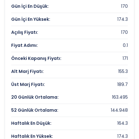
Fiyat/Kazanç (F/K):
Gün İçi En Düşük:
Veri Yok
170
Piyasa Değeri/Defter Değeri (PD/DD):
41.72
Gün İçi En Yüksek:
174.3
Açılış Fiyatı:
170
ISIKLAR ENERJI YAPI HOL. Rekorlar ve
Önemli Seviyeler
Fiyat Adımı:
0.1
Bugün Gördüğü En Yüksek Fiyat:
174.3 TL
Önceki Kapanış Fiyatı:
171
Son 1 Yılın Zirvesi:
174.3 TL
Alt Marj Fiyatı:
155.3
Son 1 Yılın Dibi:
12.6 TL
Üst Marj Fiyatı:
189.7
20 Günlük Ortalama:
163.495
52 Günlük Ortalama:
144.948
Haftalık En Düşük:
164.3
Haftalık En Yüksek:
174.3