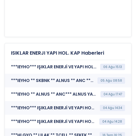
ISIKLAR ENERJI YAPI HOL. KAP Haberleri
***IEYHO*** IŞIKLAR ENERJİ VE YAPI HOLDİNG A.Ş. (Özel Durum Açıklaması (Genel))
06 Ağu 15:13
***IEYHO ** SKBNK ** ALNUS ** ANC ** SEK ** IZFAS ** PHE ** YEOTK*** KAMUYU AYDINLATMA PLATFORMU (Kamuyu Aydınlatma Platformu Duyurusu)
05 Ağu 08:58
***IEYHO ** ALNUS ** ANC*** ALNUS YATIRIM MENKUL DEĞERLER A.Ş. (Pay Alım Satım Bildirimi)
04 Ağu 17:47
***IEYHO*** IŞIKLAR ENERJİ VE YAPI HOLDİNG A.Ş. (Şirket Genel Bilgi Formu)
04 Ağu 14:34
***IEYHO*** IŞIKLAR ENERJİ VE YAPI HOLDİNG A.Ş. (Özel Durum Açıklaması (Genel))
04 Ağu 14:28
***HLGYO ** LILAK ** TCELL ** SEKFK ** TRALT ** CWENE ** GIPTA ** CRFSA ** SKBNK ** SNGYO ** ALARK ** TNZTP ** DOHOL ** ENKAI ** KUVVA ** IEYHO ** AKSA ** PETKM ** AKENR ** RUZYE ** EKOS ** HRKET ** NTHOL ** OZYSR ** DZGYO ** ENDAE ** EREGL ** OTKAR ** ISCTR ** FRMPL*** MERKEZİ KAYIT KURULUŞU A.Ş. (Borsada İşlem Gören Tipe Dönüşüm Duyurusu)
16 Tem 16:25