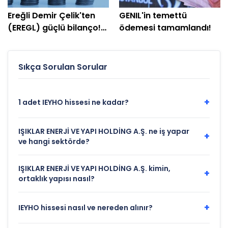
Ereğli Demir Çelik'ten
GENIL'in temettü
(EREGL) güçlü bilanço!
ödemesi tamamlandı!
Net kâr yüzde 415 arttı
Sıkça Sorulan Sorular
+
1 adet IEYHO hissesi ne kadar?
IŞIKLAR ENERJİ VE YAPI HOLDİNG A.Ş. ne iş yapar
+
ve hangi sektörde?
IŞIKLAR ENERJİ VE YAPI HOLDİNG A.Ş. kimin,
+
ortaklık yapısı nasıl?
+
IEYHO hissesi nasıl ve nereden alınır?