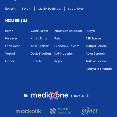
İletişim
Forum
Gizlilik Politikası
Yasal Uyarı
HIZLI ERİŞİM
Borsa
Canlı Borsa
Amerikan Borsaları
Dünya
Hisseler
Kripto Para
Faiz
ABD Borsası
Endeksler
Altın Fiyatları
Ekonomik Takvim
Avrupa Borsası
Varant
Döviz Fiyatları
KAP Haberleri
Asya Borsası
Haber
Pariteler
Repo
Türkiye Borsası
Akaryakıt Fiyatları
Bir
markasıdır.