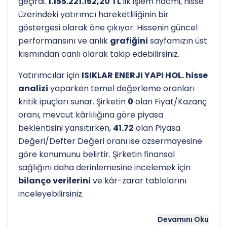
geçirdi.
1.155.221.152,20 TL
'lik işlem hacmi, hisse
üzerindeki yatırımcı hareketliliğinin bir
göstergesi olarak öne çıkıyor. Hissenin güncel
performansını ve anlık
grafiğini
sayfamızın üst
kısmından canlı olarak takip edebilirsiniz.
Yatırımcılar için
ISIKLAR ENERJI YAPI HOL. hisse
analizi
yaparken temel değerleme oranları
kritik ipuçları sunar. Şirketin
0
olan Fiyat/Kazanç
oranı, mevcut kârlılığına göre piyasa
beklentisini yansıtırken,
41.72
olan Piyasa
Değeri/Defter Değeri oranı ise özsermayesine
göre konumunu belirtir. Şirketin finansal
sağlığını daha derinlemesine incelemek için
bilanço verilerini
ve kâr-zarar tablolarını
inceleyebilirsiniz.
Hissenin uzun vadeli trendini ve potansiyel
Devamını Oku