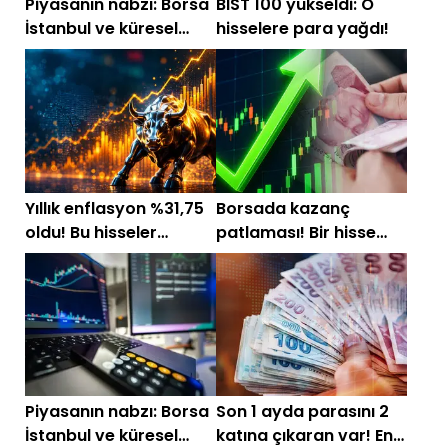
Piyasanın nabzı: Borsa
BIST 100 yükseldi: O
İstanbul ve küresel
hisselere para yağdı!
piyasalarda gün
başlarken (5 Ağustos)
Yıllık enflasyon %31,75
Borsada kazanç
oldu! Bu hisseler
patlaması! Bir hisse
yatırımcısına kat kat
yüzde 4000'e yakın
kazandırdı
prim yaptı
Piyasanın nabzı: Borsa
Son 1 ayda parasını 2
İstanbul ve küresel
katına çıkaran var! En