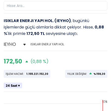
ISIKLAR ENERJI YAPI HOL. (IEYHO)
, bugünkü
işlemlerde güçlü alımlarla dikkat çekiyor. Hisse,
0,88
%
'lik primle
172,50 TL
seviyesine ulaştı.
ISIKLAR ENERJI YAPI HOL.
172,50
(0,88 %)
İŞLEM HACMİ:
1.155.221.152,20
YILLIK DEĞİŞİM:
%159,20
24 Saat ▾
174