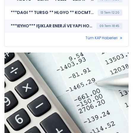
***DAGI ** TURSG ** HLGYO ** KOCMT ** ALBRK ** TCELL ** SEKFK ** CEMAS ** SISE ** TSPOR ** VAKFN ** SKBNK ** BIOEN ** DENGE ** IHLGM ** GSDDE ** BETAE ** GRNYO ** SANEL ** SELVA ** VKGYO ** EKGYO ** VERTU ** KAREL ** KUVVA ** IEYHO ** PRZMA ** ARMGD ** EUYO ** GENTS ** DOFRB ** KARSN ** ISFIN ** BRKO ** HRKET ** NTHOL ** OZYSR ** TTKOM ** KZBGY ** USAK ** SRVGY ** BFREN ** BAGFS ** TEKTU*** MERKEZİ KAYIT KURULUŞU A.Ş. (SPK İşlem Yasağı Nedeniyle Pay Duyurusu)
13 Tem 12:20
***IEYHO*** IŞIKLAR ENERJİ VE YAPI HOLDİNG A.Ş. (Özel Durum Açıklaması (Genel))
09 Tem 18:45
Tüm KAP Haberleri