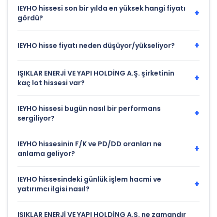
IEYHO hissesi son bir yılda en yüksek hangi fiyatı
+
gördü?
+
IEYHO hisse fiyatı neden düşüyor/yükseliyor?
IŞIKLAR ENERJİ VE YAPI HOLDİNG A.Ş. şirketinin
+
kaç lot hissesi var?
IEYHO hissesi bugün nasıl bir performans
+
sergiliyor?
IEYHO hissesinin F/K ve PD/DD oranları ne
+
anlama geliyor?
IEYHO hissesindeki günlük işlem hacmi ve
+
yatırımcı ilgisi nasıl?
IŞIKLAR ENERJİ VE YAPI HOLDİNG A.Ş. ne zamandır