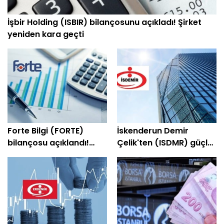
İşbir Holding (ISBIR) bilançosunu açıkladı! Şirket
yeniden kara geçti
Forte Bilgi (FORTE)
İskenderun Demir
bilançosu açıklandı!
Çelik'ten (ISDMR) güçlü
Şirket yeniden kâra
bilanço! Net kâr yüzde
geçti
203 arttı