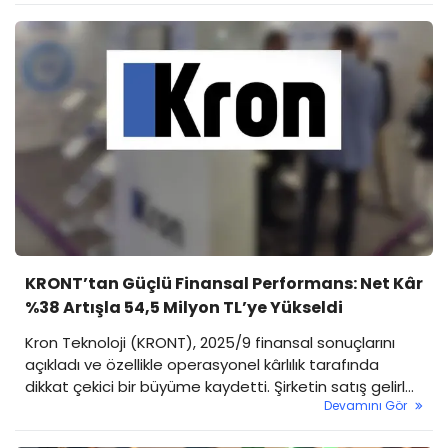
Platformu (KAP) duyurularıyla öne çıktı. İşte Borsa
İstanbul’dan şirket haberleri…
KRONT’tan Güçlü Finansal Performans: Net Kâr
%38 Artışla 54,5 Milyon TL’ye Yükseldi
Kron Teknoloji (KRONT), 2025/9 finansal sonuçlarını
açıkladı ve özellikle operasyonel kârlılık tarafında
dikkat çekici bir büyüme kaydetti. Şirketin satış gelirleri
Devamını Gör
ve brüt kârındaki artış, FAVÖK performansındaki ciddi
sıçramayla birleşerek güçlü bir bilanço ortaya çıkardı.