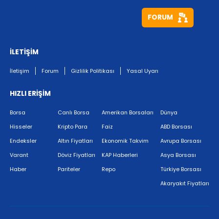
FORUM
İLETİŞİM
İletişim
Forum
Gizlilik Politikası
Yasal Uyarı
HIZLI ERİŞİM
Borsa
Canlı Borsa
Amerikan Borsaları
Dünya
Hisseler
Kripto Para
Faiz
ABD Borsası
Endeksler
Altın Fiyatları
Ekonomik Takvim
Avrupa Borsası
Varant
Döviz Fiyatları
KAP Haberleri
Asya Borsası
Haber
Pariteler
Repo
Türkiye Borsası
Akaryakıt Fiyatları