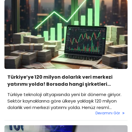
Net kâr ise geçen yılın aynı dönemine göre %38 artışla
54,5 milyon TL’ye yükseldi.
Türkiye’ye 120 milyon dolarlık veri merkezi
yatırımı yolda! Borsada hangi şirketleri
etkiler?
Türkiye teknoloji altyapısında yeni bir döneme giriyor.
Sektör kaynaklarına göre ülkeye yaklaşık 120 milyon
dolarlık veri merkezi yatırımı yolda. Henüz resmî
Devamını Gör
açıklama yapılmadı ancak yatırımın özellikle bulut
teknolojileri, enerji altyapısı ve telekomünikasyon
tarafında ciddi bir hareketlilik yaratması bekleniyor.