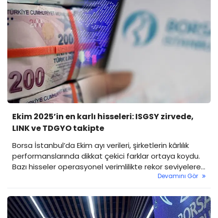
Ekim 2025’in en karlı hisseleri: ISGSY zirvede,
LINK ve TDGYO takipte
Borsa İstanbul’da Ekim ayı verileri, şirketlerin kârlılık
performanslarında dikkat çekici farklar ortaya koydu.
Bazı hisseler operasyonel verimlilikte rekor seviyelere
Devamını Gör
ulaşırken, bazı sektörlerde maliyet baskısı öne çıktı.
Özellikle birkaç şirketin açıklanan oranları, yatırımcıların
yeniden bu hisselere yönelmesine neden oldu.