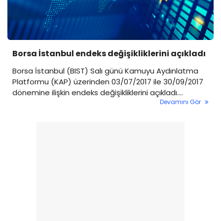
Borsa İstanbul endeks değişikliklerini açıkladı
Borsa İstanbul (BIST) Salı günü Kamuyu Aydınlatma
Platformu (KAP) üzerinden 03/07/2017 ile 30/09/2017
dönemine ilişkin endeks değişikliklerini açıkladı.
Devamını Gör
Açıklamaya göre BIST 100 Endeksi’nden çıkarılacak
şirketler Selçuk Ecza Deposu (SELEC), DO-CO (DOCO),
Polisan Holding (POLHO), Nurol GMYO (NUGYO),
Albaraka Türk (ALBRK). BIST 100 Endeksi’ne alınacak
şirketler, Yazıcılar Holding (YAZIC), Turcas Petrol
(TRCAS), Teknosa İç ve Dış...