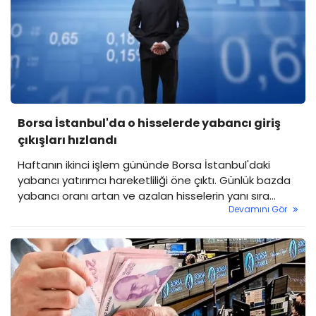
Borsa İstanbul'da o hisselerde yabancı giriş
çıkışları hızlandı
Haftanın ikinci işlem gününde Borsa İstanbul'daki
yabancı yatırımcı hareketliliği öne çıktı. Günlük bazda
yabancı oranı artan ve azalan hisselerin yanı sıra
Devamını Gör
yabancı oranı sürekli artan ve sürekli düşen hisseler
yatırımcıların radarında. Peki, yabancı yatırımcıların
tercih ettiği ve listesinden çıkardığı hisseler hangileri.
İşte yanıtı…