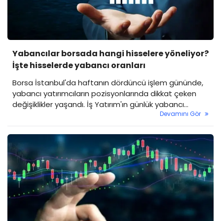
Yabancılar borsada hangi hisselere yöneliyor?
İşte hisselerde yabancı oranları
Borsa İstanbul'da haftanın dördüncü işlem gününde,
yabancı yatırımcıların pozisyonlarında dikkat çeken
değişiklikler yaşandı. İş Yatırım'ın günlük yabancı
Devamını Gör
oranları raporuna göre bazı hisselere yoğun yabancı
ilgisi devam ederken, bazı hisselerden ise kalıcı çıkışlar
gözlendi.