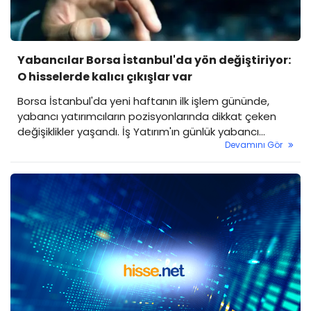
Yabancılar Borsa İstanbul'da yön değiştiriyor:
O hisselerde kalıcı çıkışlar var
Borsa İstanbul'da yeni haftanın ilk işlem gününde,
yabancı yatırımcıların pozisyonlarında dikkat çeken
değişiklikler yaşandı. İş Yatırım'ın günlük yabancı
Devamını Gör
oranları raporuna göre bazı hisselere yoğun yabancı
ilgisi devam ederken, bazı hisselerde ise kalıcı çıkışlar
gözlendi.