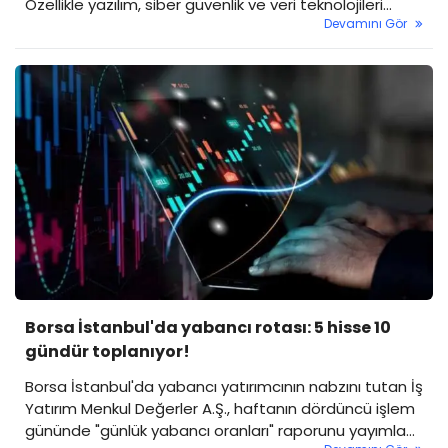
Özellikle yazılım, siber güvenlik ve veri teknolojileri
Devamını Gör
alanında faaliyet gösteren şirketlerde son 7 günlük
süreçte dikkat çekici fiyat hareketleri yaşandı. Artan
işlem hacimleriyle desteklenen yükselişler, birçok
bilişim hissesinde kazançları çift haneli seviyelere
taşıdı.
Borsa İstanbul'da yabancı rotası: 5 hisse 10
gündür toplanıyor!
Borsa İstanbul'da yabancı yatırımcının nabzını tutan İş
Yatırım Menkul Değerler A.Ş., haftanın dördüncü işlem
gününde "günlük yabancı oranları" raporunu yayımladı.