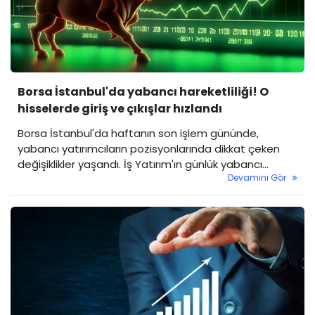
Borsa İstanbul'da yabancı hareketliliği! O
hisselerde giriş ve çıkışlar hızlandı
Borsa İstanbul'da haftanın son işlem gününde,
yabancı yatırımcıların pozisyonlarında dikkat çeken
değişiklikler yaşandı. İş Yatırım'ın günlük yabancı
Devamını Gör
oranları raporuna göre bazı hisselere olan ilgi
artarken, bazı hisselerden ise sürekli bir çıkış
gerçekleştiği gözlendi.