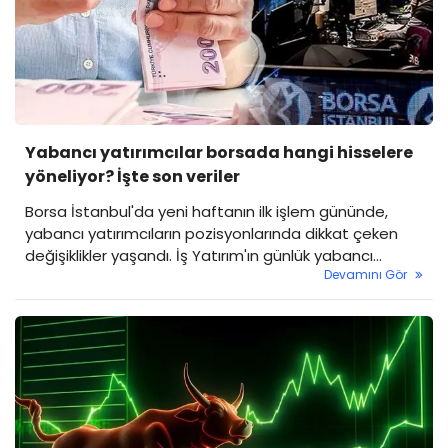
Yabancı yatırımcılar borsada hangi hisselere
yöneliyor? İşte son veriler
Borsa İstanbul'da yeni haftanın ilk işlem gününde,
yabancı yatırımcıların pozisyonlarında dikkat çeken
değişiklikler yaşandı. İş Yatırım'ın günlük yabancı
Devamını Gör
oranları raporuna göre, bazı hisselere yoğun yabancı
ilgisi devam ederken, bazı hisselerden ise kalıcı çıkışlar
gözlendi.