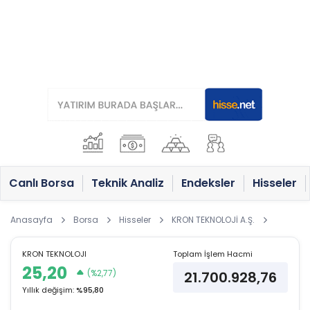
Canlı Borsa
Teknik Analiz
Endeksler
Hisseler
Anasayfa
Borsa
Hisseler
KRON TEKNOLOJİ A.Ş.
KRON TEKNOLOJI
Toplam İşlem Hacmi
25,20
(%2,77)
21.700.928,76
Yıllık değişim:
%95,80