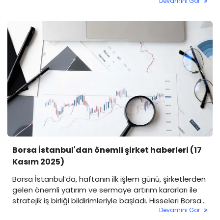
Devamını Gör
Rapora göre Borsa İstanbul genelinde yabancı payı
günlük bazda -0,08 puanlık düşüşle yüzde 36,1
seviyesine geriledi. Genel resimde sınırlı bir çıkış
görülse de hisse bazlı hareketlerde bazı şirketlere
yönelik istikrarlı yabancı ilgisi dikkat çekti.
Borsa İstanbul'dan önemli şirket haberleri (17
Kasım 2025)
Borsa İstanbul’da, haftanın ilk işlem günü, şirketlerden
gelen önemli yatırım ve sermaye artırım kararları ile
stratejik iş birliği bildirimleriyle başladı. Hisseleri Borsa
Devamını Gör
İstanbul’da işlem gören şirketler, Kamuyu Aydınlatma