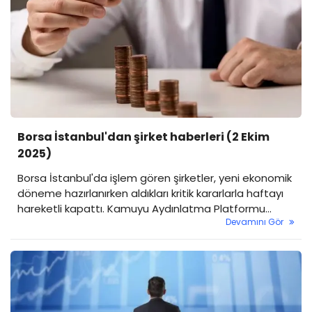
Borsa İstanbul'dan şirket haberleri (2 Ekim
2025)
Borsa İstanbul'da işlem gören şirketler, yeni ekonomik
döneme hazırlanırken aldıkları kritik kararlarla haftayı
hareketli kapattı. Kamuyu Aydınlatma Platformu
Devamını Gör
(KAP) üzerinden yapılan duyurular, şirketlerin büyüme
hedeflerini, finansman stratejilerini ve operasyonel
odaklarını netleştirdi.