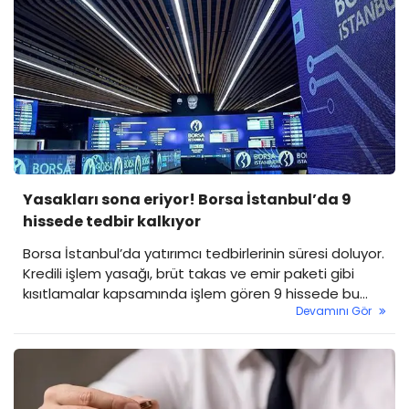
Yasakları sona eriyor! Borsa İstanbul’da 9
hissede tedbir kalkıyor
Borsa İstanbul’da yatırımcı tedbirlerinin süresi doluyor.
Kredili işlem yasağı, brüt takas ve emir paketi gibi
kısıtlamalar kapsamında işlem gören 9 hissede bu
Devamını Gör
hafta sonu itibarıyla uygulamalar sona erecek. 3
Kasım Pazartesi günü itibarıyla tedbirleri bitecek
hisselerde yeniden normal işlem koşullarına geçilmesi
bekleniyor.