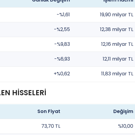
-%1,61
19,90 milyar TL
-%2,55
12,38 milyar TL
-%9,83
12,16 milyar TL
-%6,93
12,11 milyar TL
+%0,62
11,83 milyar TL
EN HİSSELERİ
Son Fiyat
Değişim
73,70 TL
%10,00