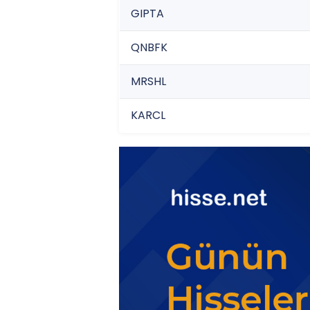
GIPTA
QNBFK
MRSHL
KARCL