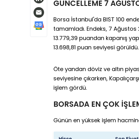
GÜNCELLEME 7 AĞUSTO
Borsa İstanbul'da BIST 100 ende
tamamladı. Endeks, 7 Ağustos
13.779,39 puandan kapanış yaptı
13.698,81 puan seviyesi görüldü.
Öte yandan döviz ve altın piyas
seviyesine çıkarken, Kapalıçarş
işlem gördü.
BORSADA EN ÇOK İŞLE
Günün en yüksek işlem hacmine s
Hisse
Son Fiyat