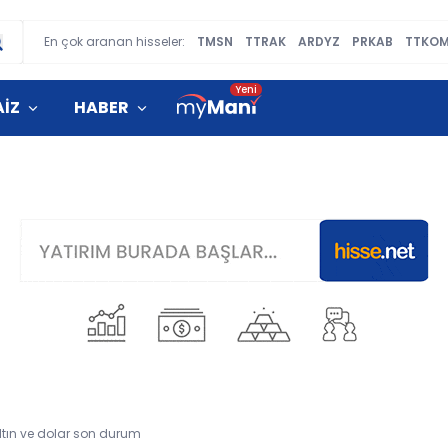
En çok aranan hisseler:
TMSN
TTRAK
ARDYZ
PRKAB
TTKO
AİZ
HABER
ltın ve dolar son durum