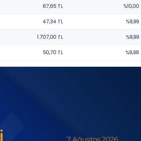
67,65 TL
%10,00
47,34 TL
%9,99
1.707,00 TL
%9,99
50,70 TL
%9,98