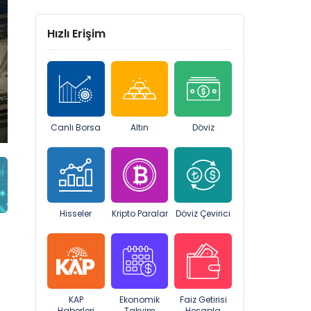
Hızlı Erişim
Canlı Borsa
Altın
Döviz
Hisseler
Kripto Paralar
Döviz Çevirici
KAP
Ekonomik
Faiz Getirisi
Haberleri
Takvim
Hesapla