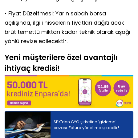
• Fiyat Düzeltmesi: Yarın sabah borsa
açılışında, ilgili hisselerin fiyatları dağıtılacak
brüt temettü miktarı kadar teknik olarak aşağı
yönlü revize edilecektir.
Yeni müşterilere özel avantajlı
ihtiyaç kredisi!
SPK'dan GYO şirketine 'gizleme'
cezası: Fatura yönetime çıkabilir!