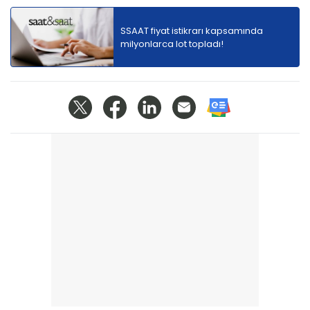
SSAAT fiyat istikrarı kapsamında
milyonlarca lot topladı!