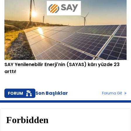
SAY Yenilenebilir Enerji'nin (SAYAS) kârı yüzde 23
arttı!
Son Başlıklar
FORUM
Foruma Git