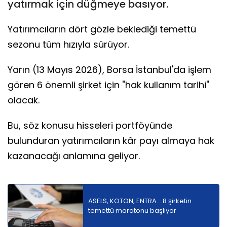
yatırmak için düğmeye basıyor.
Yatırımcıların dört gözle beklediği temettü
sezonu tüm hızıyla sürüyor.
Yarın (13 Mayıs 2026), Borsa İstanbul'da işlem
gören 6 önemli şirket için "hak kullanım tarihi"
olacak.
Bu, söz konusu hisseleri portföyünde
bulunduran yatırımcıların kâr payı almaya hak
kazanacağı anlamına geliyor.
ASELS, KOTON, ENTRA... 8 şirketin
temettü maratonu başlıyor