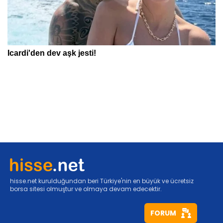
hisse.net kurulduğundan beri Türkiye'nin en büyük ve ücretsiz
borsa sitesi olmuştur ve olmaya devam edecektir.
FORUM