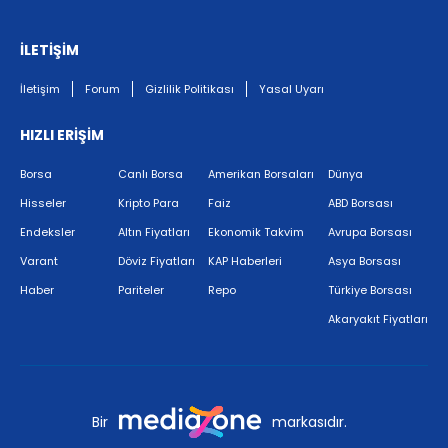
İLETİŞİM
İletişim
Forum
Gizlilik Politikası
Yasal Uyarı
HIZLI ERİŞİM
Borsa
Canlı Borsa
Amerikan Borsaları
Dünya
Hisseler
Kripto Para
Faiz
ABD Borsası
Endeksler
Altın Fiyatları
Ekonomik Takvim
Avrupa Borsası
Varant
Döviz Fiyatları
KAP Haberleri
Asya Borsası
Haber
Pariteler
Repo
Türkiye Borsası
Akaryakıt Fiyatları
Bir
markasıdır.