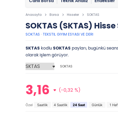
Canlı Borsa
Teknik Analiz
Endeksler
Anasayfa
Borsa
Hisseler
SOKTAS
SOKTAS (SKTAS) Hisse
SOKTAS
·
TEKSTIL GIYIM ESYASI VE DERI
SKTAS
kodlu
SOKTAS
payları, bugünkü seanst
olarak işlem görüyor.
SOKTAS
3,16
(-0,32 %)
Özel
Saatlik
4 Saatlik
24 Saat
Günlük
1 Haf