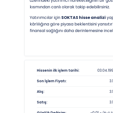
üzerindeki yatırımcı hareketliliğinin bir g
kısmından canlı olarak takip edebilirsiniz.
Yatırımcılar için
SOKTAS hisse analizi
yap
kârlılığına göre piyasa beklentisini yansıtı
finansal sağlığını daha derinlemesine inc
Hissenin uzun vadeli trendini ve potansiye
TL
olan 52 haftalık zirvesi ve
2.79 TL
olan d
detaylı indikatör analizlerine
teknik anal
SOKTAS Fiyat ve Getiri Karnesi
Hissenin ilk işlem tarihi:
03.04.19
Anlık Fiyat:
Son İşlem Fiyatı:
3.
Günlük Değişim:
Alış:
3.
Yıllık Getiri:
Satış:
3.
SOKTAS Değerleme Çarpanları
Günlük Değişim:
-0.01 -
(%-0.3