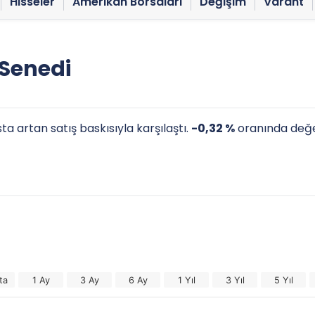
Hisseler
Amerikan Borsaları
Değişim
Varant
 Senedi
a artan satış baskısıyla karşılaştı.
-0,32 %
oranında değe
ta
1 Ay
3 Ay
6 Ay
1 Yıl
3 Yıl
5 Yıl