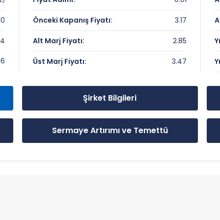
00
Önceki Kapanış Fiyatı:
3.17
A
84
Alt Marj Fiyatı:
2.85
Y
r
16
Üst Marj Fiyatı:
3.47
Y
Şirket Bilgileri
Sermaye Artırımı ve Temettü