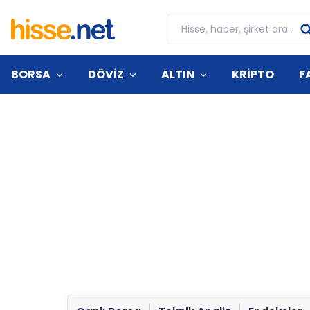
BORSA
DÖVİZ
ALTIN
KRİPTO
F