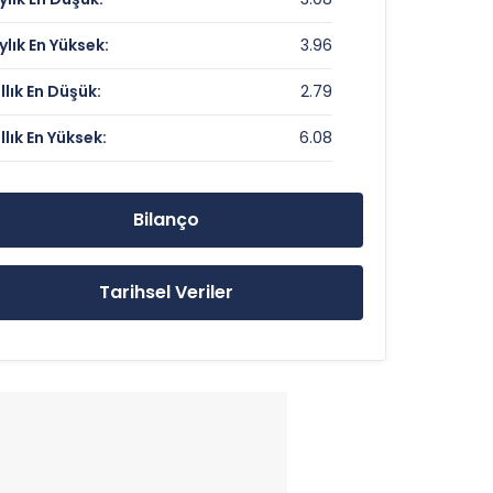
Veri Yok
ylık En Yüksek:
3.96
0.62
ıllık En Düşük:
2.79
ıllık En Yüksek:
6.08
3.22 TL
6.08 TL
Bilanço
2.79 TL
Tarihsel Veriler