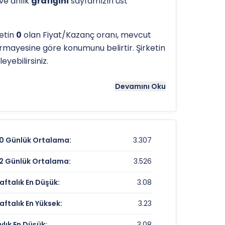
 ve anlık
grafiğini
sayfamızın üst
ketin
0
olan Fiyat/Kazanç oranı, mevcut
rmayesine göre konumunu belirtir. Şirketin
eyebilirsiniz.
tergeleri önemli bir araçtır. Hissenin
6.08
Devamını Oku
ns noktaları olarak kullanılır.
SKTAS
için
0 Günlük Ortalama:
3.307
3,16 TL
2 Günlük Ortalama:
3.526
-0,32%
aftalık En Düşük:
3.08
%-16,62
aftalık En Yüksek:
3.23
ylık En Düşük:
3.08