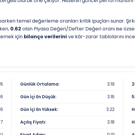
östergesi olarak öne çıkıyor. Hissenin güncel performansını
arken temel değerleme oranları kritik ipuçları sunar. Şir
rken,
0.62
olan Piyasa Değeri/Defter Değeri oranı ise özse
elemek için
bilanço verilerini
ve kâr-zarar tablolarını incel
l destek-direnç seviyelerini anlamak için
teknik analiz
gös
ip seviyesi, analistlerin
hedef fiyat
belirlemelerinde refera
iz sayfamızdan
ulaşabilirsiniz.
95
Günlük Ortalama:
3.19
2
16
Gün İçi En Düşük:
3.16
5
16
Gün İçi En Yüksek:
3.22
H
17
Açılış Fiyatı:
3.18
H
Fiyat Adımı:
0.01
A
2)