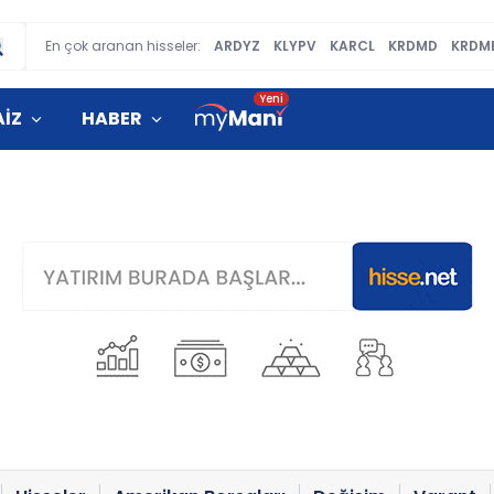
En çok aranan hisseler:
ARDYZ
KLYPV
KARCL
KRDMD
KRDM
AİZ
HABER