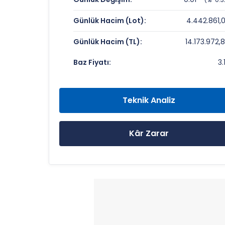
Fiyat/Kazanç (F/K):
Günlük Hacim (Lot):
4.442.861,
Piyasa Değeri/Defter Değeri (PD/DD):
Günlük Hacim (TL):
14.173.972,
SOKTAS Rekorlar ve Önemli Seviyele
Baz Fiyatı:
3.
Bugün Gördüğü En Yüksek Fiyat:
Son 1 Yılın Zirvesi:
Teknik Analiz
Son 1 Yılın Dibi:
Kâr Zarar