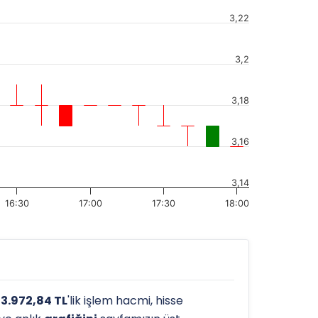
3,22
3,2
3,18
3,16
3,14
16:30
17:00
17:30
18:00
73.972,84 TL
'lik işlem hacmi, hisse