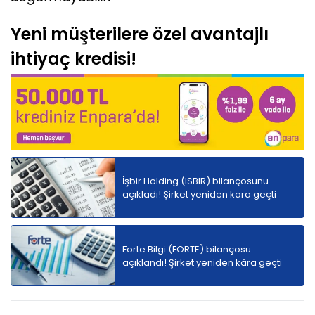
Yeni müşterilere özel avantajlı
ihtiyaç kredisi!
İşbir Holding (ISBIR) bilançosunu
açıkladı! Şirket yeniden kara geçti
Forte Bilgi (FORTE) bilançosu
açıklandı! Şirket yeniden kâra geçti