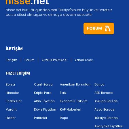
hisse.net kurulduğundan beri Türkiye'nin en büyük ve ücretsiz
borsa sitesi olmuştur ve olmaya devam edecektir.
FORUM
İLETİŞİM
İletişim
Forum
Gizlilik Politikası
Yasal Uyarı
HIZLI ERİŞİM
Borsa
Canlı Borsa
Amerikan Borsaları
Dünya
Hisseler
Kripto Para
Faiz
ABD Borsası
Endeksler
Altın Fiyatları
Ekonomik Takvim
Avrupa Borsası
Varant
Döviz Fiyatları
KAP Haberleri
Asya Borsası
Haber
Pariteler
Repo
Türkiye Borsası
Akaryakıt Fiyatları