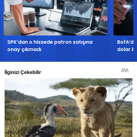
SPK’dan o hissede patron satışına
BofA’da
onay çıkmadı
dolar b