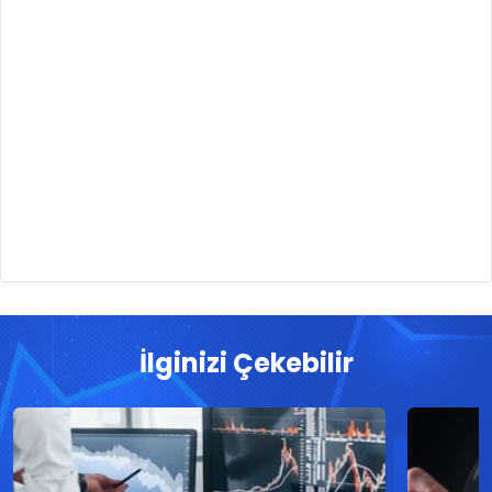
İlginizi Çekebilir