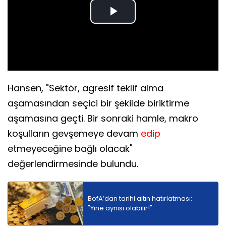
Play
Video
Hansen, "Sektör, agresif teklif alma
aşamasından seçici bir şekilde biriktirme
aşamasına geçti. Bir sonraki hamle, makro
koşulların gevşemeye devam
edip
etmeyeceğine bağlı olacak"
değerlendirmesinde bulundu.
BofA’dan tarihi altın hatırlatması:
"Yine aynısı olabilir!"