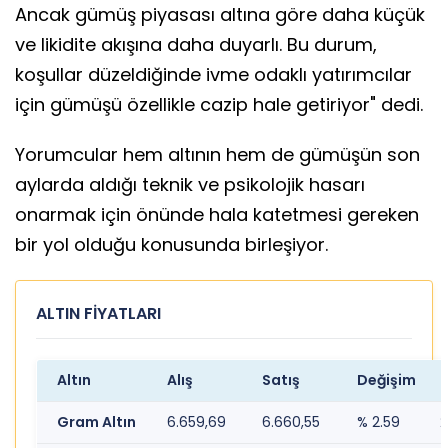
Ancak gümüş piyasası altına göre daha küçük
ve likidite akışına daha duyarlı. Bu durum,
koşullar düzeldiğinde ivme odaklı yatırımcılar
için gümüşü özellikle cazip hale getiriyor" dedi.
Yorumcular hem altının hem de gümüşün son
aylarda aldığı teknik ve psikolojik hasarı
onarmak için önünde hala katetmesi gereken
bir yol olduğu konusunda birleşiyor.
ALTIN FİYATLARI
Altın
Alış
Satış
Değişim
Gram Altın
6.659,69
6.660,55
% 2.59
2