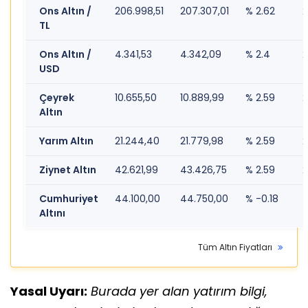
Ons Altın /
206.998,51
207.307,01
% 2.62
2
TL
Ons Altın /
4.341,53
4.342,09
% 2.4
2
USD
Çeyrek
10.655,50
10.889,99
% 2.59
2
Altın
Yarım Altın
21.244,40
21.779,98
% 2.59
2
Ziynet Altın
42.621,99
43.426,75
% 2.59
2
Cumhuriyet
44.100,00
44.750,00
% -0.18
Altını
Tüm Altın Fiyatları
Yasal Uyarı:
Burada yer alan yatırım bilgi,