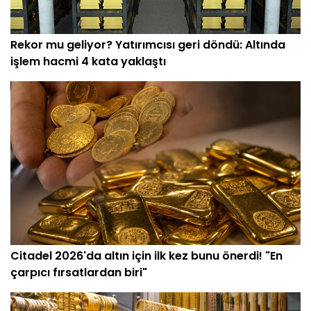
Rekor mu geliyor? Yatırımcısı geri döndü: Altında
işlem hacmi 4 kata yaklaştı
Citadel 2026'da altın için ilk kez bunu önerdi! "En
çarpıcı fırsatlardan biri"