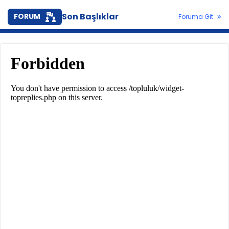
Son Başlıklar
FORUM
Foruma Git