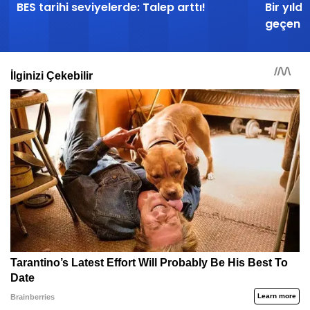
BES tarihi seviyelerde: Talep arttı!
Bir yıl
geçen h