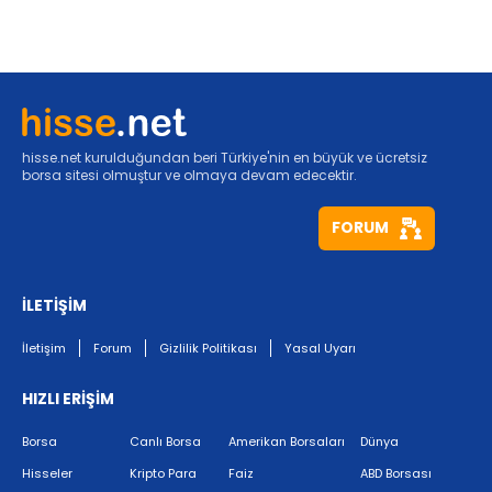
hisse.net kurulduğundan beri Türkiye'nin en büyük ve ücretsiz
borsa sitesi olmuştur ve olmaya devam edecektir.
FORUM
İLETİŞİM
İletişim
Forum
Gizlilik Politikası
Yasal Uyarı
HIZLI ERİŞİM
Borsa
Canlı Borsa
Amerikan Borsaları
Dünya
Hisseler
Kripto Para
Faiz
ABD Borsası