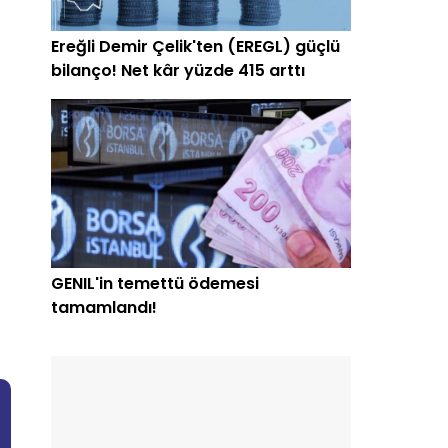
Ereğli Demir Çelik'ten (EREGL) güçlü
bilanço! Net kâr yüzde 415 arttı
GENIL'in temettü ödemesi
tamamlandı!