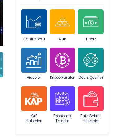
Canlı Borsa
Altın
Döviz
Hisseler
Kripto Paralar
Döviz Çevirici
KAP
Ekonomik
Faiz Getirisi
Haberleri
Takvim
Hesapla