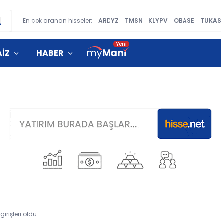
En çok aranan hisseler:
ARDYZ
TMSN
KLYPV
OBASE
TUKAS
AİZ
HABER
irişleri oldu