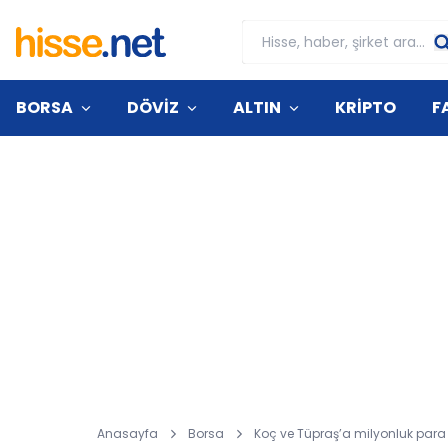
BORSA
DÖVİZ
ALTIN
KRİPTO
F
Anasayfa
Borsa
Koç ve Tüpraş’a milyonluk para g