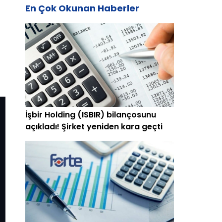
En Çok Okunan Haberler
i
İşbir Holding (ISBIR) bilançosunu
açıkladı! Şirket yeniden kara geçti