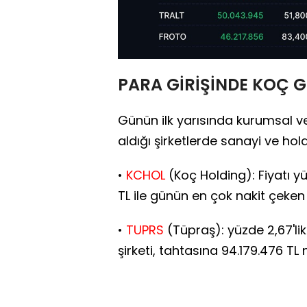
PARA GİRİŞİNDE KOÇ G
Günün ilk yarısında kurumsal v
aldığı şirketlerde sanayi ve hold
•
KCHOL
(Koç Holding): Fiyatı yüz
TL ile günün en çok nakit çeken 
•
TUPRS
(Tüpraş): yüzde 2,67'li
şirketi, tahtasına 94.179.476 TL n