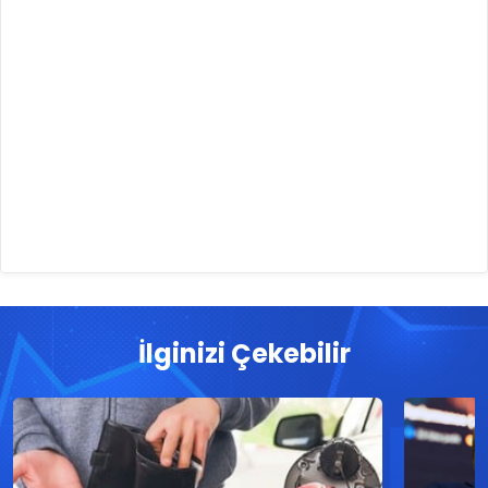
İlginizi Çekebilir