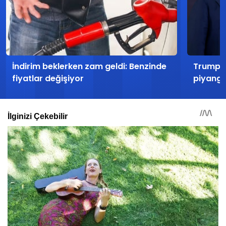
İndirim beklerken zam geldi: Benzinde
Trump’ı
fiyatlar değişiyor
piyango