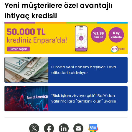
Yeni müşterilere özel avantajlı
ihtiyaç kredisi!
Euroda yeni dönem başlıyor! Leva
etiketleri kaldırılıyor
"Risk iştahı zirveye çıktı"! BofA'dan
yatırımcılara "temkinli olun" uyarısı