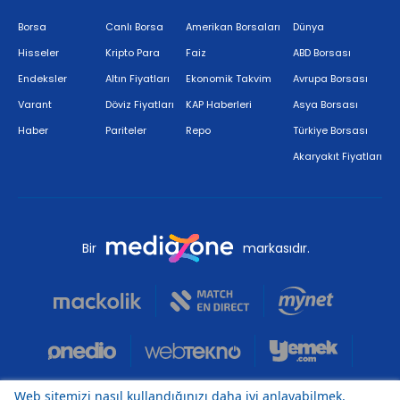
Borsa
Canlı Borsa
Amerikan Borsaları
Dünya
Hisseler
Kripto Para
Faiz
ABD Borsası
Endeksler
Altın Fiyatları
Ekonomik Takvim
Avrupa Borsası
Varant
Döviz Fiyatları
KAP Haberleri
Asya Borsası
Haber
Pariteler
Repo
Türkiye Borsası
Akaryakıt Fiyatları
Bir
markasıdır.