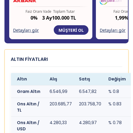
ALTIN FİYATLARI
Altın
Alış
Satış
Değişim
Gram Altın
6.546,99
6.547,82
% 0.8
Ons Altın /
203.685,77
203.758,70
% 0.83
TL
Ons Altın /
4.280,33
4.280,97
% 0.78
USD