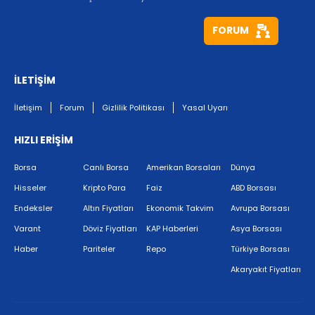
FORUM
İLETİŞİM
İletişim
Forum
Gizlilik Politikası
Yasal Uyarı
HIZLI ERİŞİM
Borsa
Canlı Borsa
Amerikan Borsaları
Dünya
Hisseler
Kripto Para
Faiz
ABD Borsası
Endeksler
Altın Fiyatları
Ekonomik Takvim
Avrupa Borsası
Varant
Döviz Fiyatları
KAP Haberleri
Asya Borsası
Haber
Pariteler
Repo
Türkiye Borsası
Akaryakıt Fiyatları