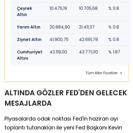
Çeyrek
10.475,19
10.705,68
% 0.8
Altın
Yarım Altın
20.884,90
21.411,37
% 0.8
Ziynet Altın
41.900,75
42.691,78
% 0.8
Cumhuriyet
43.119,00
43.771,00
% 1.87
Altını
Tüm Altın Fiyatları
ALTINDA GÖZLER FED'DEN GELECEK
MESAJLARDA
Piyasalarda odak noktası Fed'in haziran ayı
toplantı tutanakları ile yeni Fed Başkanı Kevin