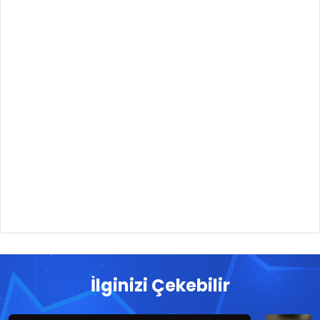
İlginizi Çekebilir