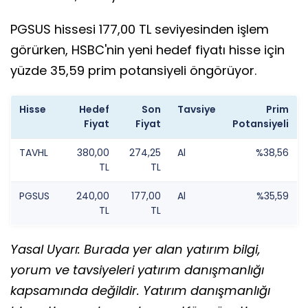
PGSUS hissesi 177,00 TL seviyesinden işlem
görürken, HSBC'nin yeni hedef fiyatı hisse için
yüzde 35,59 prim potansiyeli öngörüyor.
Hisse
Hedef
Son
Tavsiye
Prim
Fiyat
Fiyat
Potansiyeli
TAVHL
380,00
274,25
Al
%38,56
TL
TL
PGSUS
240,00
177,00
Al
%35,59
TL
TL
Yasal Uyarı: Burada yer alan yatırım bilgi,
yorum ve tavsiyeleri yatırım danışmanlığı
kapsamında değildir. Yatırım danışmanlığı