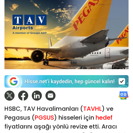
HSBC, TAV Havalimanları (
TAVHL
) ve
Pegasus (
PGSUS
) hisseleri için
hedef
fiyatlarını aşağı yönlü revize etti. Aracı