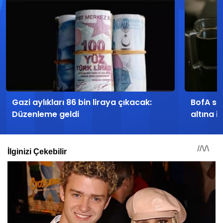
Gazi aylıkları 86 bin liraya çıkacak:
BofA sat
Düzenleme geldi
altına i