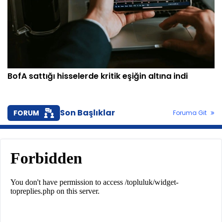
BofA sattığı hisselerde kritik eşiğin altına indi
Son Başlıklar
FORUM
Foruma Git