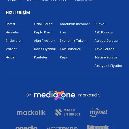
HIZLI ERİŞİM
Borsa
Canlı Borsa
Amerikan Borsaları
Dünya
Hisseler
Kripto Para
Faiz
ABD Borsası
Endeksler
Altın Fiyatları
Ekonomik Takvim
Avrupa Borsası
Varant
Döviz Fiyatları
KAP Haberleri
Asya Borsası
Haber
Pariteler
Repo
Türkiye Borsası
Akaryakıt Fiyatları
Bir
markasıdır.