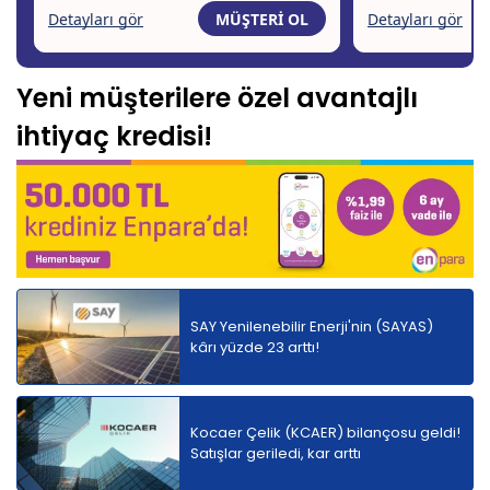
Yeni müşterilere özel avantajlı
ihtiyaç kredisi!
SAY Yenilenebilir Enerji'nin (SAYAS)
kârı yüzde 23 arttı!
Kocaer Çelik (KCAER) bilançosu geldi!
Satışlar geriledi, kar arttı