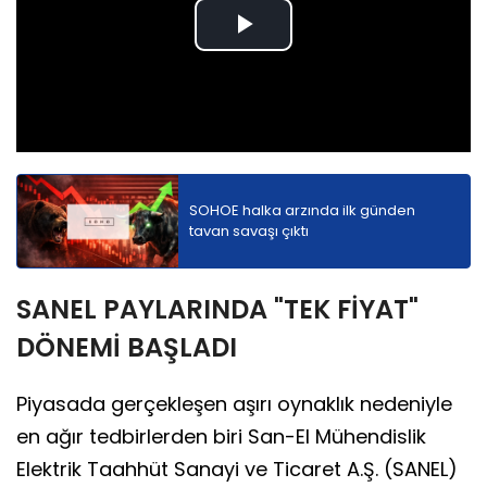
Play
Video
SOHOE halka arzında ilk günden
tavan savaşı çıktı
SANEL PAYLARINDA "TEK FİYAT"
DÖNEMİ BAŞLADI
Piyasada gerçekleşen aşırı oynaklık nedeniyle
en ağır tedbirlerden biri San-El Mühendislik
Elektrik Taahhüt Sanayi ve Ticaret A.Ş. (SANEL)