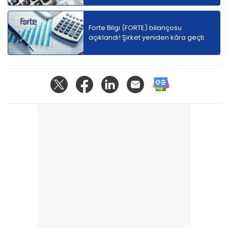
Forte Bilgi (FORTE) bilançosu
açıklandı! Şirket yeniden kâra geçti