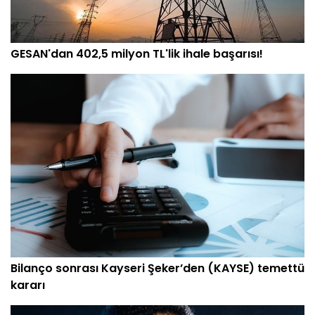
GESAN'dan 402,5 milyon TL'lik ihale başarısı!
Bilanço sonrası Kayseri Şeker’den (KAYSE) temettü
kararı