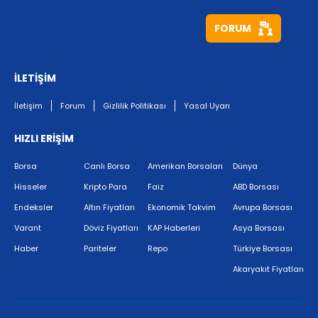
FORUM
İLETİŞİM
İletişim
Forum
Gizlilik Politikası
Yasal Uyarı
HIZLI ERİŞİM
Borsa
Canlı Borsa
Amerikan Borsaları
Dünya
Hisseler
Kripto Para
Faiz
ABD Borsası
Endeksler
Altın Fiyatları
Ekonomik Takvim
Avrupa Borsası
Varant
Döviz Fiyatları
KAP Haberleri
Asya Borsası
Haber
Pariteler
Repo
Türkiye Borsası
Akaryakıt Fiyatları