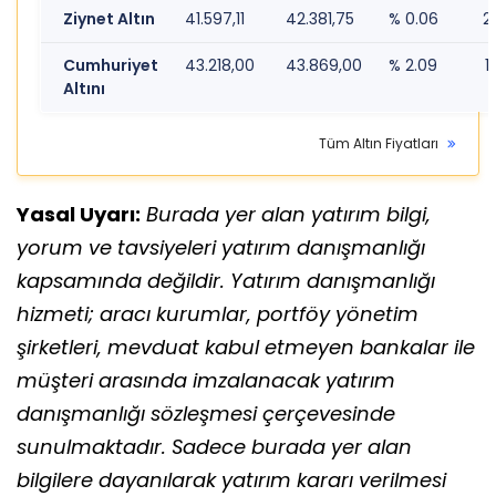
Ziynet Altın
41.597,11
42.381,75
% 0.06
2
Cumhuriyet
43.218,00
43.869,00
% 2.09
1
Altını
Tüm Altın Fiyatları
Yasal Uyarı:
Burada yer alan yatırım bilgi,
yorum ve tavsiyeleri yatırım danışmanlığı
kapsamında değildir. Yatırım danışmanlığı
hizmeti; aracı kurumlar, portföy yönetim
şirketleri, mevduat kabul etmeyen bankalar ile
müşteri arasında imzalanacak yatırım
danışmanlığı sözleşmesi çerçevesinde
sunulmaktadır. Sadece burada yer alan
bilgilere dayanılarak yatırım kararı verilmesi