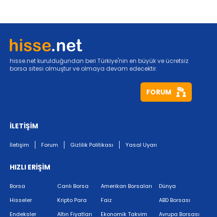
hisse.net kurulduğundan beri Türkiye'nin en büyük ve ücretsiz
borsa sitesi olmuştur ve olmaya devam edecektir.
FORUM
İLETİŞİM
İletişim
Forum
Gizlilik Politikası
Yasal Uyarı
HIZLI ERİŞİM
Borsa
Canlı Borsa
Amerikan Borsaları
Dünya
Hisseler
Kripto Para
Faiz
ABD Borsası
Endeksler
Altın Fiyatları
Ekonomik Takvim
Avrupa Borsası