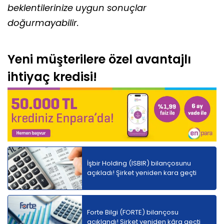
beklentilerinize uygun sonuçlar
doğurmayabilir.
Yeni müşterilere özel avantajlı
ihtiyaç kredisi!
İşbir Holding (ISBIR) bilançosunu
açıkladı! Şirket yeniden kara geçti
Forte Bilgi (FORTE) bilançosu
açıklandı! Şirket yeniden kâra geçti