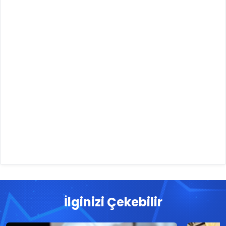
İlginizi Çekebilir