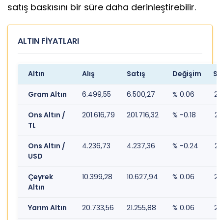
satış baskısını bir süre daha derinleştirebilir.
ALTIN FİYATLARI
Altın
Alış
Satış
Değişim
S
Gram Altın
6.499,55
6.500,27
% 0.06
2
Ons Altın /
201.616,79
201.716,32
% -0.18
2
TL
Ons Altın /
4.236,73
4.237,36
% -0.24
2
USD
Çeyrek
10.399,28
10.627,94
% 0.06
2
Altın
Yarım Altın
20.733,56
21.255,88
% 0.06
2