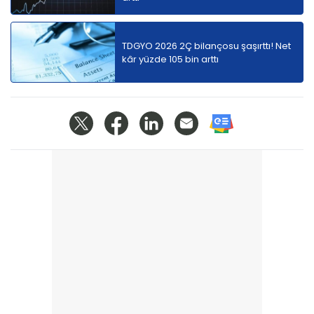
TDGYO 2026 2Ç bilançosu şaşırttı! Net
kâr yüzde 105 bin arttı