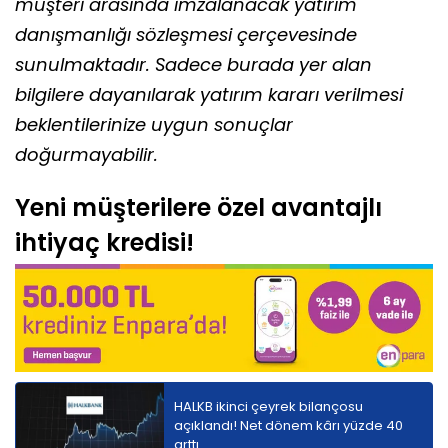
müşteri arasında imzalanacak yatırım
danışmanlığı sözleşmesi çerçevesinde
sunulmaktadır. Sadece burada yer alan
bilgilere dayanılarak yatırım kararı verilmesi
beklentilerinize uygun sonuçlar
doğurmayabilir.
Yeni müşterilere özel avantajlı
ihtiyaç kredisi!
HALKB ikinci çeyrek bilançosu
açıklandı! Net dönem kârı yüzde 40
arttı