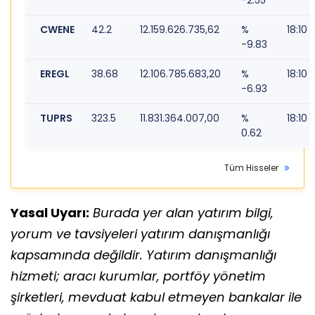
-2.55
CWENE
42.2
12.159.626.735,62
%
18:10
-9.83
EREGL
38.68
12.106.785.683,20
%
18:10
-6.93
TUPRS
323.5
11.831.364.007,00
%
18:10
0.62
Tüm Hisseler
Yasal Uyarı:
Burada yer alan yatırım bilgi,
yorum ve tavsiyeleri yatırım danışmanlığı
kapsamında değildir. Yatırım danışmanlığı
hizmeti; aracı kurumlar, portföy yönetim
şirketleri, mevduat kabul etmeyen bankalar ile