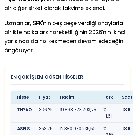
bir diğer şirket olarak takvime eklendi.
Uzmanlar, SPK'nın peş peşe verdiği onaylarla
birlikte halka arz hareketliliğinin 2026'nın ikinci
yarısında da hız kesmeden devam edeceğini
öngörüyor.
EN ÇOK İŞLEM GÖREN HİSSELER
Hisse
Fiyat
Hacim
Fark
Saat
THYAO
306.25
19.898.773.703,25
%
18:10
-1.61
ASELS
353.75
12.380.970.235,50
%
18:10