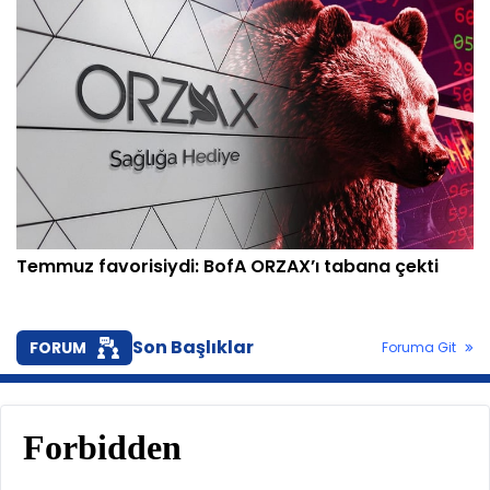
Temmuz favorisiydi: BofA ORZAX’ı tabana çekti
Son Başlıklar
FORUM
Foruma Git