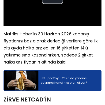
Play
Video
Matriks Haber’in 30 Haziran 2026 kapanış
fiyatlarını baz alarak derlediği verilere göre ilk
altı ayda halka arz edilen 16 şirketten 14'ü
yatırımcısına kazandırırken, sadece 2 şirket
halka arz fiyatının altında kaldı.
BIST portföyü: 2026'da yabancı
yatırımcı hangi hisseleri alıyor?
ZİRVE NETCAD’İN