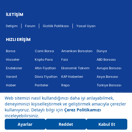
İLETİŞİM
İletişim
Forum
Gizlilik Politikası
Yasal Uyarı
HIZLI ERİŞİM
Borsa
Canlı Borsa
Amerikan Borsaları
Dünya
Hisseler
Kripto Para
Faiz
ABD Borsası
Endeksler
Altın Fiyatları
Ekonomik Takvim
Avrupa Borsası
Varant
Döviz Fiyatları
KAP Haberleri
Asya Borsası
Haber
Pariteler
Repo
Türkiye Borsası
Akaryakıt Fiyatları
Bir
markasıdır.