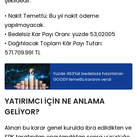
şekildedir:
• Nakit Temettü: Bu yıl nakit ödeme
yapılmayacak.
• Bedelsiz Kar Payı Oranı: yüzde 53,02005
• Dağıtılacak Toplam Kâr Payı Tutarı:
571.709.991 TL
Yüzde 463’lük bedelsize hazırlanan
GOODY temettü kararını verdi
YATIRIMCI İÇİN NE ANLAMA
GELİYOR?
Alınan bu karar genel kurulda ibra edildikten ve
SPK tarafından onaylandıktan sonra yürürlüğe