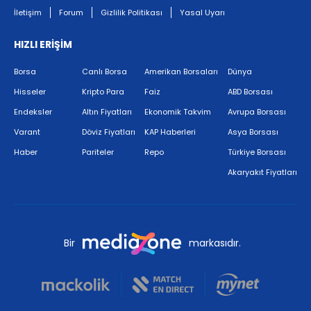
İletişim
Forum
Gizlilik Politikası
Yasal Uyarı
HIZLI ERİŞİM
Borsa
Canlı Borsa
Amerikan Borsaları
Dünya
Hisseler
Kripto Para
Faiz
ABD Borsası
Endeksler
Altın Fiyatları
Ekonomik Takvim
Avrupa Borsası
Varant
Döviz Fiyatları
KAP Haberleri
Asya Borsası
Haber
Pariteler
Repo
Türkiye Borsası
Akaryakıt Fiyatları
Bir
markasıdır.