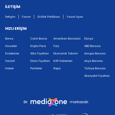
İLETİŞİM
İletişim
Forum
Gizlilik Politikası
Yasal Uyarı
HIZLI ERİŞİM
Borsa
Canlı Borsa
Amerikan Borsaları
Dünya
Hisseler
Kripto Para
Faiz
ABD Borsası
Endeksler
Altın Fiyatları
Ekonomik Takvim
Avrupa Borsası
Varant
Döviz Fiyatları
KAP Haberleri
Asya Borsası
Haber
Pariteler
Repo
Türkiye Borsası
Akaryakıt Fiyatları
Bir
markasıdır.