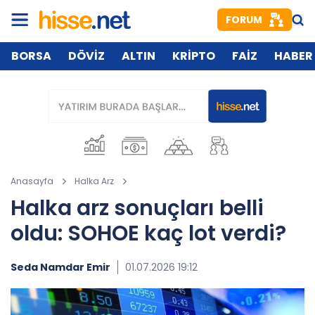
FORUM
BORSA
DÖVİZ
ALTIN
KRİPTO
FAİZ
HABER
Anasayfa
Halka Arz
Halka arz sonuçları belli
oldu: SOHOE kaç lot verdi?
Seda Namdar Emir
01.07.2026 19:12