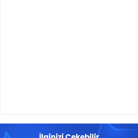
İlginizi Çekebilir