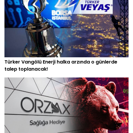
Türker Vangölü Enerji halka arzında o günlerde
talep toplanacak!