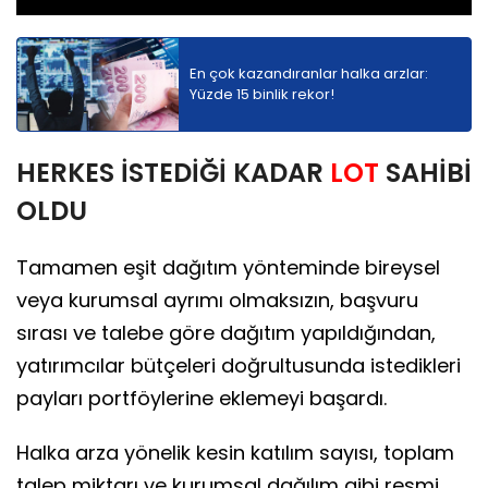
En çok kazandıranlar halka arzlar:
Yüzde 15 binlik rekor!
HERKES İSTEDİĞİ KADAR
LOT
SAHİBİ
OLDU
Tamamen eşit dağıtım yönteminde bireysel
veya kurumsal ayrımı olmaksızın, başvuru
sırası ve talebe göre dağıtım yapıldığından,
yatırımcılar bütçeleri doğrultusunda istedikleri
payları portföylerine eklemeyi başardı.
Halka arza yönelik kesin katılım sayısı, toplam
talep miktarı ve kurumsal dağılım gibi resmi