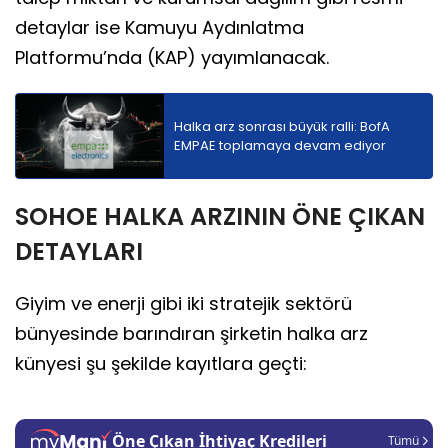
detaylar ise Kamuyu Aydınlatma
Platformu’nda (KAP) yayımlanacak.
Halka arz sonrası büyük ralli: BofA
EMPAE toplamaya devam ediyor
SOHOE HALKA ARZININ ÖNE ÇIKAN
DETAYLARI
Giyim ve enerji gibi iki stratejik sektörü
bünyesinde barındıran şirketin halka arz
künyesi şu şekilde kayıtlara geçti: