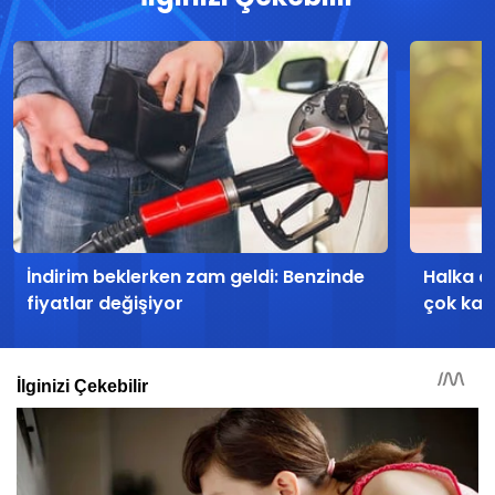
İndirim beklerken zam geldi: Benzinde
Halka a
fiyatlar değişiyor
çok kaza