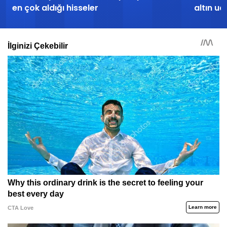
en çok aldığı hisseler
altın uç