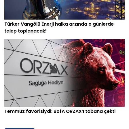
Türker Vangölü Enerji halka arzında o günlerde
talep toplanacak!
Temmuz favorisiydi: BofA ORZAX’ı tabana çekti