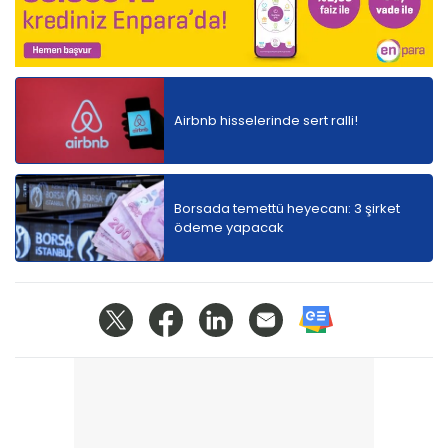
Airbnb hisselerinde sert ralli!
Borsada temettü heyecanı: 3 şirket
ödeme yapacak