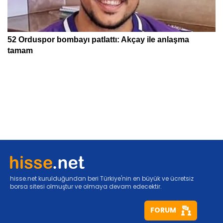
hisse.net kurulduğundan beri Türkiye'nin en büyük ve ücretsiz
borsa sitesi olmuştur ve olmaya devam edecektir.
FORUM