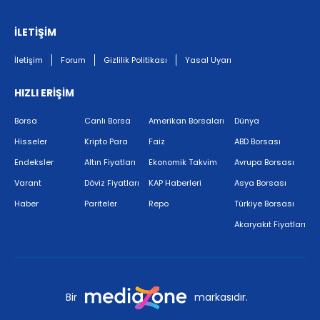
İLETİŞİM
İletişim
Forum
Gizlilik Politikası
Yasal Uyarı
HIZLI ERİŞİM
Borsa
Canlı Borsa
Amerikan Borsaları
Dünya
Hisseler
Kripto Para
Faiz
ABD Borsası
Endeksler
Altın Fiyatları
Ekonomik Takvim
Avrupa Borsası
Varant
Döviz Fiyatları
KAP Haberleri
Asya Borsası
Haber
Pariteler
Repo
Türkiye Borsası
Akaryakıt Fiyatları
Bir
markasıdır.