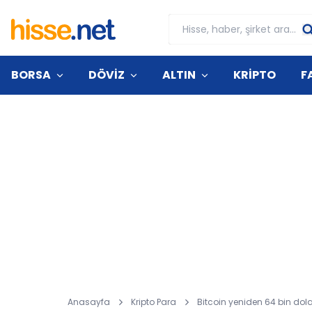
BORSA
DÖVİZ
ALTIN
KRİPTO
F
Anasayfa
Kripto Para
Bitcoin yeniden 64 bin dola