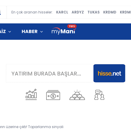
En çok aranan hisseler:
KARCL
ARDYZ
TUKAS
KRDMD
KRDM
AİZ
HABER
rın üzerine çıktı! Toparlanma sinyali