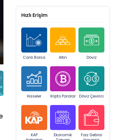
Hızlı Erişim
Canlı Borsa
Altın
Döviz
Hisseler
Kripto Paralar
Döviz Çevirici
e
KAP
Ekonomik
Faiz Getirisi
Haberleri
Takvim
Hesapla